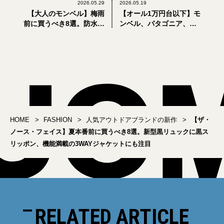
2026.05.29
2026.05.19
【大人のモンベル】梅雨
【オール1万円台以下】モ
前に買うべき8選。防水、
ンベル、パタゴニア、
UVカット、速乾... 雨も暑
ザ・ノース・フェイス。
さも快適な高機能ウェア
コスパ抜群トートバッグ5
に注目
選
HOME
FASHION
人気アウトドアブランドの新作
【ザ・
ノース・フェイス】夏本番前に買うべき8選。新型黒リュックに黒ス
リッポン、機能満載の3WAYジャケットにも注目
RELATED ARTICLE