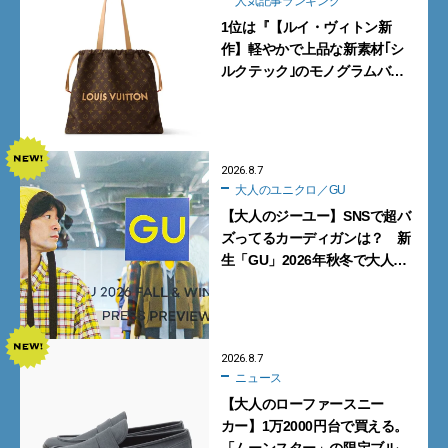
人気記事ランキング
1位は『【ルイ・ヴィトン新
作】軽やかで上品な新素材｢シ
ルクテック｣のモノグラムバッ
グ10型を全部見せ』【週間人気
記事BEST5】
2026.8.7
大人のユニクロ／GU
【大人のジーユー】SNSで超バ
ズってるカーディガンは？ 新
生「GU」2026年秋冬で大人メ
ンズが買うべき12選！【試着ル
ポ前編】
2026.8.7
ニュース
【大人のローファースニー
カー】1万2000円台で買える。