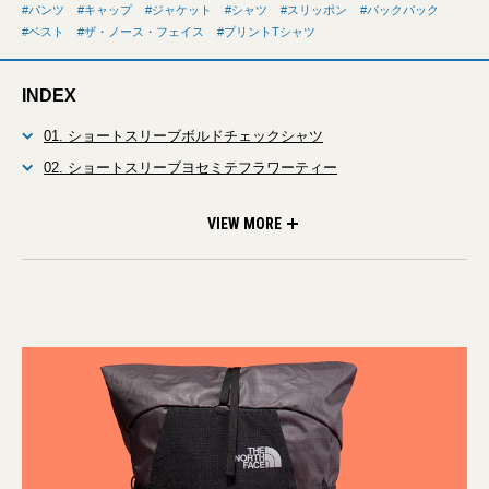
パンツ
キャップ
ジャケット
シャツ
スリッポン
バックパック
ベスト
ザ・ノース・フェイス
プリントTシャツ
INDEX
01. ショートスリーブボルドチェックシャツ
02. ショートスリーブヨセミテフラワーティー
03. GARフェーデッドソフトシェルベスト
04. スワッシュジャケット
05. トライバルロックウォールパンツ
06. ワードエンブロイドシックスパネルキャップ
07. ベクティブ サプル
08. ファクター 28
VIEW MORE