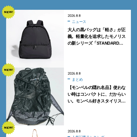
2026.8.8
ニュース
大人の黒バッグは「軽さ」が正
義。軽量化を追求したモノリス
の新シリーズ「STANDARD
Neutral」が快適すぎる！
2026.8.8
まとめ
【モンベルの隠れ名品】使わな
い時はコンパクトに、だからい
い。モンベル好きスタイリスト
がすすめる「たためるバッグ」
4選
2026.8.8