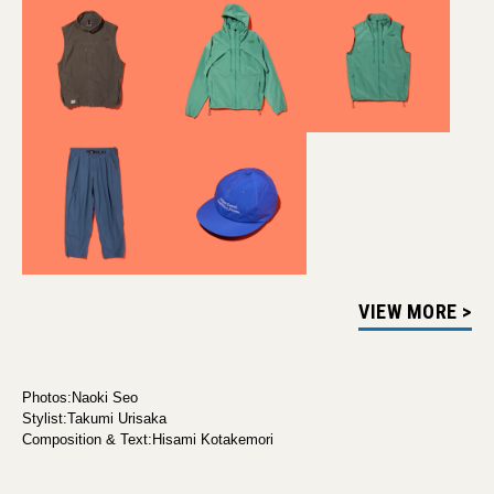
VIEW MORE >
Photos:Naoki Seo
Stylist:Takumi Urisaka
Composition & Text:Hisami Kotakemori