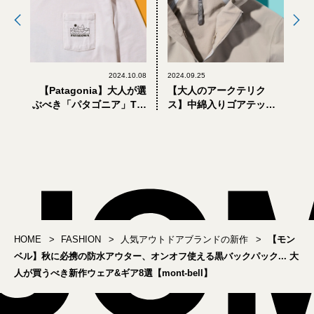
2024.10.08
2024.09.25
【Patagonia】大人が選
【大人のアークテリク
ぶべき「パタゴニア」Tシ
ス】中綿入りゴアテック
ャツ＆パーカ8選【2024年
スアウター新モデルに注
秋冬新作】
目。今買って秋も冬も使
える「ヴェイランス」の
新作8選
HOME
FASHION
人気アウトドアブランドの新作
【モン
ベル】秋に必携の防水アウター、オンオフ使える黒バックパック... 大
人が買うべき新作ウェア&ギア8選【mont-bell】