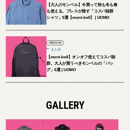
【大人のモンベル】今買って秋も冬も春
も使える。プレスが推す「コスパ抜群
シャツ」5選【mont-bell】 | UOMO
FASHION
まとめ
【mont-bell】オンオフ使えてコスパ抜
群。大人が買うべきモンベルの「バッ
グ」6選 | UOMO
GALLERY