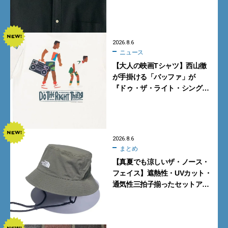
ケットが買い！
2026.8.6
ニュース
【大人の映画Tシャツ】西山徹
が手掛ける「バッファ」が
『ドゥ・ザ・ライト・シング』
とコラボ！【8月8日発売】
2026.8.6
まとめ
【真夏でも涼しいザ・ノース・
フェイス】遮熱性・UVカット・
通気性三拍子揃ったセットアッ
プに大注目。酷暑対策に大人が
買うべき3選