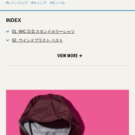
レインウェア
キャンプ
モンベル
INDEX
01. WIC.O.D.スタンドカラーシャツ
02. ウインドブラスト ベスト
03. スーパー ドライテック レイン ジャケット
04. フエゴ カーゴパンツ
05. ストレッチ O.D.キャップ
06. ガルワール パック 25
07. マウンテンクルーザー200 ワイド
08. アルパインケトル 0.6L
VIEW MORE