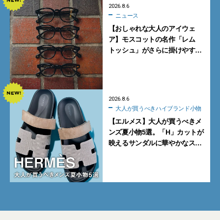
2026.8.6
ニュース
【おしゃれな大人のアイウェ
ア】モスコットの名作「レム
トッシュ」がさらに掛けやす
く。より多くの人にフィットす
る新モデルが秀逸すぎる
2026.8.6
大人が買うべきハイブランド小物
【エルメス】大人が買うべきメ
ンズ夏小物5選。「H」カットが
映えるサンダルに華やかなス
カーフ、旬のボートモカシンに
注目