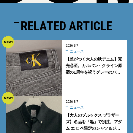
RELATED ARTICLE
2026.8.7
ニュース
【差がつく大人の秋デニム】完
売必至。カルバン・クライン原
宿の1周年を祝うグレーのバ
ギーデニムが数量限定発売
2026.8.7
ニュース
【大人のブルックス ブラザー
ズ】名品を「黒」で別注。アダ
ム エ ロペ限定のシャツ＆ジャ