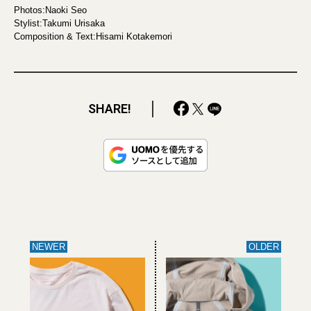
Photos:Naoki Seo
Stylist:Takumi Urisaka
Composition & Text:Hisami Kotakemori
SHARE!
NEWER
OLDER