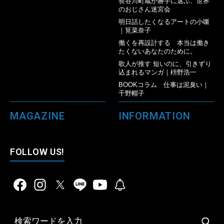
長谷川町蔵が勝手に選ぶ、世界
のおじさん迷宮会
明日話したくなるアートの小噺
｜筧菜奈子
働くを再設計する 本当は働き
たくないあなたのために。
歌人が推す 短いのに、引きずり
込まれるマンガ｜枡野浩一
BOOKコラム 仕事は泥臭い｜
千野帽子
MAGAZINE
INFORMATION
FOLLOW US!