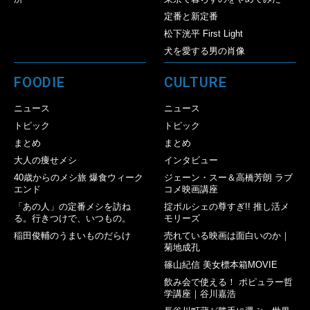
定番と新定番
松下洸平 First Light
犬を愛する男の肖像
FOODIE
CULTURE
ニュース
ニュース
トピック
トピック
まとめ
まとめ
大人の痩せメシ
インタビュー
40歳からのメシ旅 爆食ウィーク
ジェーン・スー＆高橋芳朗 ラブ
エンド
コメ映画講座
「あの人」の定番メシを訪ね
掟ポルシェの尊すぎ!! 推し活メ
る。行きつけで、いつもの。
モリーズ
稲田俊輔のうまいものだらけ
売れている映画は面白いのか｜
菊地成孔
篠山紀信 美女標本箱MOVIE
飲み会で使える！ ポピュラー哲
学講座｜谷川嘉浩