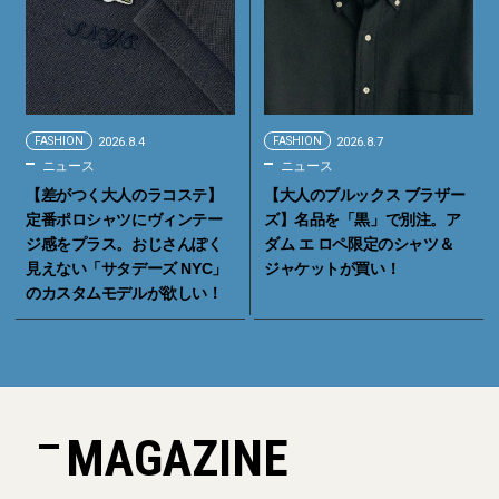
FASHION
2026.8.4
FASHION
2026.8.7
ニュース
ニュース
【差がつく大人のラコステ】
【大人のブルックス ブラザー
定番ポロシャツにヴィンテー
ズ】名品を「黒」で別注。ア
ジ感をプラス。おじさんぽく
ダム エ ロペ限定のシャツ＆
見えない「サタデーズ NYC」
ジャケットが買い！
のカスタムモデルが欲しい！
MAGAZINE