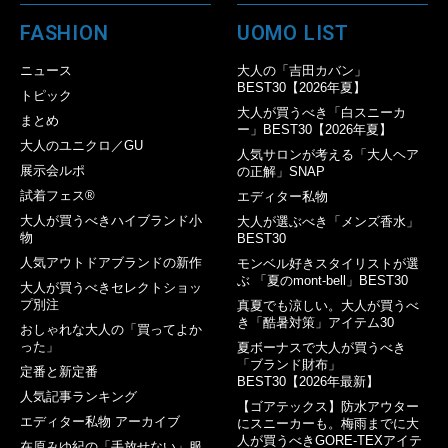
FASHION
UOMO LIST
ニュース
大人の「吉田カバン」
BEST30【2026年夏】
トピック
大人が買うべき「白スニーカ
まとめ
ー」BEST30【2026年夏】
大人のユニクロ／GU
人気サロンが考える「大人ヘア
展示会ルポ
の正解」SNAP
試着フェス®︎
エディター私物
大人が買うべきハイブランド小
大人が選ぶべき「メンズ香水」
物
BEST30
人気アウトドアブランドの新作
モンベル好きスタイリストが選
ぶ 「夏のmont-bell」BEST30
大人が買うべきセレクトショッ
プ別注
真夏でも涼しい。大人が買うべ
き「酷暑対策」アイテム30
おしゃれな大人の「買ってよか
った」
夏ボーナスで大人が買うべき
「ブランド財布」
定番と新定番
BEST30【2026年最新】
人気記事ランキング
【ゴアテックス】防水アウター
エディター私物 アーカイブ
にスニーカーも。梅雨までに大
人が買うべきGORE-TEXアイテ
在原みゆ紀の「手放せない」服