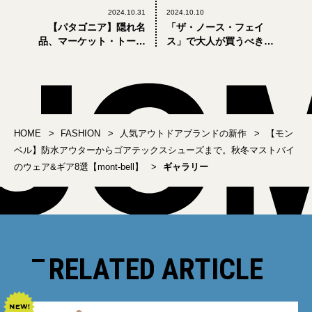
2024.10.31
2024.10.10
【パタゴニア】隠れ名
「ザ・ノース・フェイ
品、マーケット・トート
ス」で大人が買うべき新
に描かれた「only
作8選。秋も冬も使えるキ
Earth」グラフィックに注
ャップ、フリース、防水
目。2024年秋冬新作7選
ジャケットが狙い目
【Patagonia】
【THE NORTH FACE】
HOME
FASHION
人気アウトドアブランドの新作
【モン
ベル】防水アウターからゴアテックスシューズまで。秋冬マストバイ
のウェア&ギア8選【mont-bell】
ギャラリー
RELATED ARTICLE