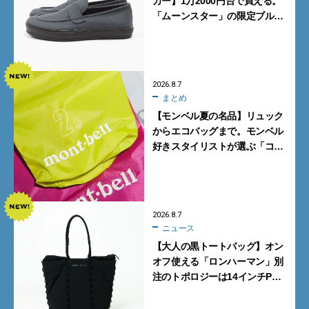
カー】1万2000円台で買える。
「ムーンスター」の限定ブルー
グレーを見逃すな
2026.8.7
まとめ
【モンベル夏の名品】リュック
からエコバッグまで。モンベル
好きスタイリストが選ぶ「コス
パも最高な超軽量バッグ」5選
2026.8.7
ニュース
【大人の黒トートバッグ】オン
オフ使える「ロンハーマン」別
注のトポロジーは14インチPC
も収納可