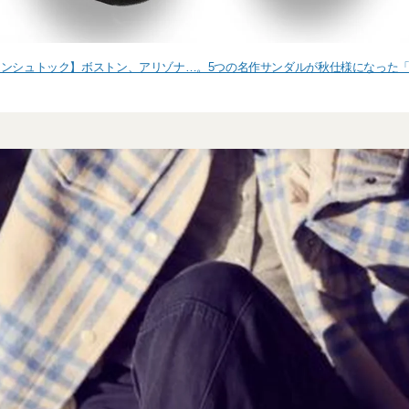
ンシュトック】ボストン、アリゾナ…。5つの名作サンダルが秋仕様になった「