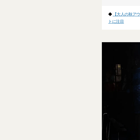
◆
【大人の秋ア
トに注目