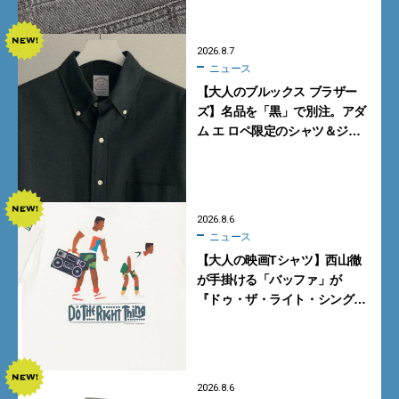
2026.8.7
ニュース
【大人のブルックス ブラザー
ズ】名品を「黒」で別注。アダ
ム エ ロペ限定のシャツ＆ジャ
ケットが買い！
2026.8.6
ニュース
【大人の映画Tシャツ】西山徹
が手掛ける「バッファ」が
『ドゥ・ザ・ライト・シング』
とコラボ！【8月8日発売】
2026.8.6