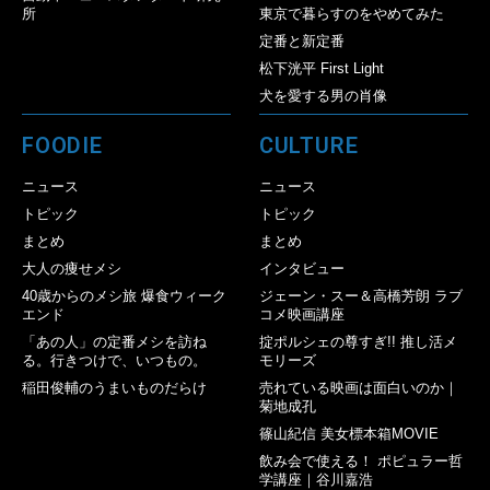
所
東京で暮らすのをやめてみた
定番と新定番
松下洸平 First Light
犬を愛する男の肖像
FOODIE
CULTURE
ニュース
ニュース
トピック
トピック
まとめ
まとめ
大人の痩せメシ
インタビュー
40歳からのメシ旅 爆食ウィーク
ジェーン・スー＆高橋芳朗 ラブ
エンド
コメ映画講座
「あの人」の定番メシを訪ね
掟ポルシェの尊すぎ!! 推し活メ
る。行きつけで、いつもの。
モリーズ
稲田俊輔のうまいものだらけ
売れている映画は面白いのか｜
菊地成孔
篠山紀信 美女標本箱MOVIE
飲み会で使える！ ポピュラー哲
学講座｜谷川嘉浩