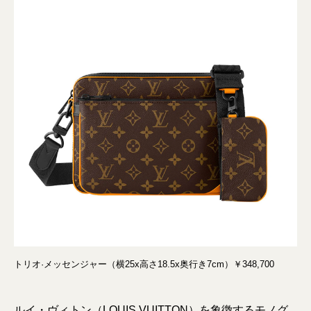
トリオ·メッセンジャー（横25x高さ18.5x奥行き7cm）￥348,700
ルイ・ヴィトン（LOUIS VUITTON）を象徴するモノグ