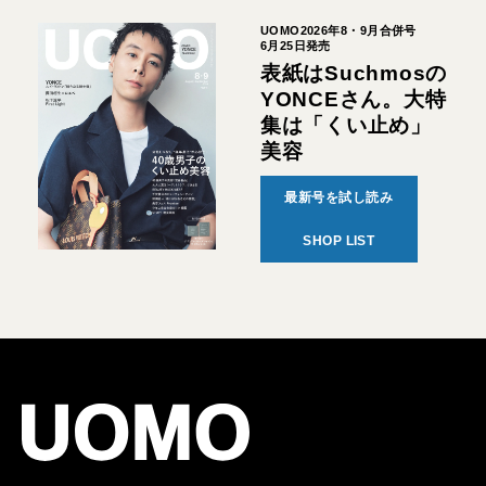
UOMO2026年8・9月合併号
6月25日発売
表紙はSuchmosの
YONCEさん。大特
集は「くい止め」
美容
最新号を試し読み
SHOP LIST