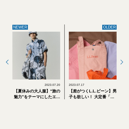
NEWER
OLDER
2023.07.20
2023.07.17
【夏休みの大人服】“旅の
【差がつくL.L.ビーン】男
魅力”をテーマにしたエン
子も欲しい！ 大定番「グ
ポリオ アルマーニの新カ
ローサリー・トート」の
プセルコレクション
レディースショップ別注
カラー