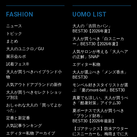
FASHION
UOMO LIST
ニュース
大人の「吉田カバン」
BEST30【2026年夏】
トピック
大人が買うべき「白スニーカ
まとめ
ー」BEST30【2026年夏】
大人のユニクロ／GU
人気サロンが考える「大人ヘア
展示会ルポ
の正解」SNAP
試着フェス®︎
エディター私物
大人が買うべきハイブランド小
大人が選ぶべき「メンズ香水」
物
BEST30
人気アウトドアブランドの新作
モンベル好きスタイリストが選
ぶ 「夏のmont-bell」BEST30
大人が買うべきセレクトショッ
プ別注
真夏でも涼しい。大人が買うべ
き「酷暑対策」アイテム30
おしゃれな大人の「買ってよか
った」
夏ボーナスで大人が買うべき
「ブランド財布」
定番と新定番
BEST30【2026年最新】
人気記事ランキング
【ゴアテックス】防水アウター
エディター私物 アーカイブ
にスニーカーも。梅雨までに大