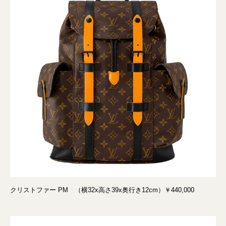
クリストファー PM （横32x高さ39x奥行き12cm）￥440,000