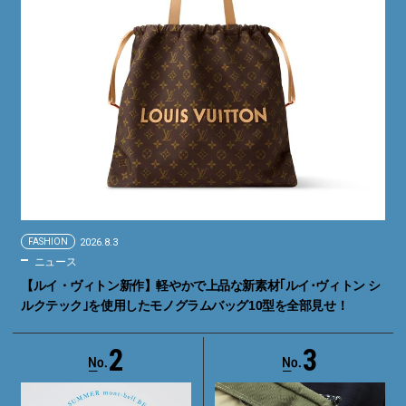
FASHION
2026.8.3
ニュース
【ルイ・ヴィトン新作】軽やかで上品な新素材｢ルイ･ヴィトン シ
ルクテック｣を使用したモノグラムバッグ10型を全部見せ！
2
3