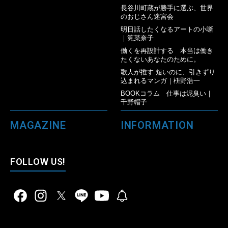
長谷川町蔵が勝手に選ぶ、世界
のおじさん迷宮会
明日話したくなるアートの小噺
｜筧菜奈子
働くを再設計する 本当は働き
たくないあなたのために。
歌人が推す 短いのに、引きずり
込まれるマンガ｜枡野浩一
BOOKコラム 仕事は泥臭い｜
千野帽子
MAGAZINE
INFORMATION
FOLLOW US!