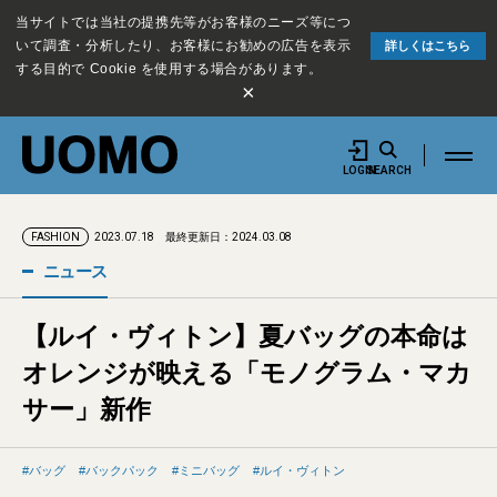
当サイトでは当社の提携先等がお客様のニーズ等につ
いて調査・分析したり、お客様にお勧めの広告を表示
詳しくはこちら
する目的で Cookie を使用する場合があります。
×
LOGIN
SEARCH
2023.07.18
最終更新日：2024.03.08
FASHION
ニュース
【ルイ・ヴィトン】夏バッグの本命は
オレンジが映える「モノグラム・マカ
サー」新作
バッグ
バックパック
ミニバッグ
ルイ・ヴィトン