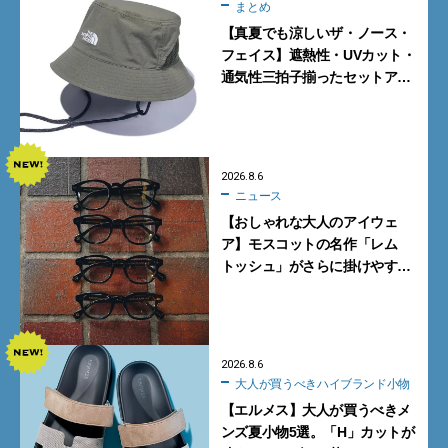
まとめ
【真夏でも涼しいザ・ノース・
フェイス】遮熱性・UVカット・
通気性三拍子揃ったセットアッ
プに大注目。酷暑対策に大人が
買うべき3選
2026.8.6
ニュース
【おしゃれな大人のアイウェ
ア】モスコットの名作「レム
トッシュ」がさらに掛けやす
く。より多くの人にフィットす
る新モデルが秀逸すぎる
2026.8.6
大人が買うべきハイブランド小物
【エルメス】大人が買うべきメ
ンズ夏小物5選。「H」カットが