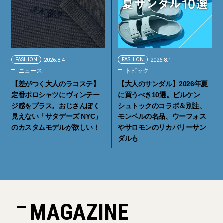
FASHION
2026.8.4
FASHION
2026.8.1
ニュース
トピック
【差がつく大人のラコステ】
【大人のサンダル】2026年夏
定番ポロシャツにヴィンテー
に買うべき10選。ビルケン
ジ感をプラス。おじさんぽく
シュトックのコラボ＆別注、
見えない「サタデーズ NYC」
モンベルの名品、ウーフォス
のカスタムモデルが欲しい！
やサロモンのリカバリーサン
ダルも
MAGAZINE