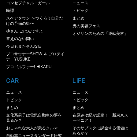
コンセプチャル・ガール
ニュース
民譚
トピック
スペアタウン 〜つくろう自分だ
まとめ
けの予備の街〜
男の美容フェス
柳さん ごはんですよ
オジサンのための「逆転美容」
答えのない問い
今日もまたそんな日
プロサウナーSHOW ＆ プロテイ
ナーYUSUKE
プロゴルファー! HIKARU
CAR
LIFE
ニュース
ニュース
トピック
トピック
まとめ
まとめ
文化系男子は電気自動車の夢を
在原みゆ紀が認定！ 新東京ス
見るか？
ーベニア！
おしゃれな大人が乗るクルマ
そのサブスクに課金する価値は
あるか？
自動車ニュースタンダード研究