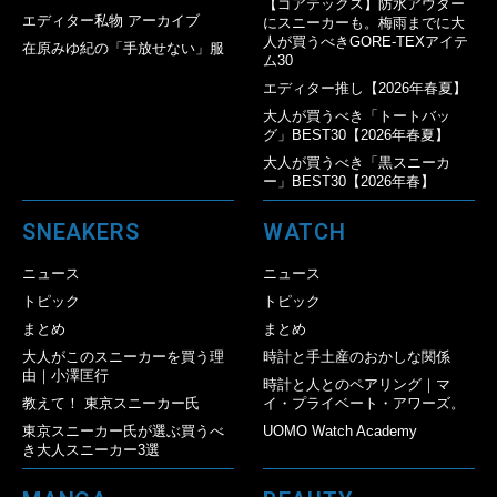
【ゴアテックス】防水アウター
エディター私物 アーカイブ
にスニーカーも。梅雨までに大
人が買うべきGORE-TEXアイテ
在原みゆ紀の「手放せない」服
ム30
エディター推し【2026年春夏】
大人が買うべき「トートバッ
グ」BEST30【2026年春夏】
大人が買うべき「黒スニーカ
ー」BEST30【2026年春】
SNEAKERS
WATCH
ニュース
ニュース
トピック
トピック
まとめ
まとめ
大人がこのスニーカーを買う理
時計と手土産のおかしな関係
由｜小澤匡行
時計と人とのペアリング｜マ
教えて！ 東京スニーカー氏
イ・プライベート・アワーズ。
東京スニーカー氏が選ぶ買うべ
UOMO Watch Academy
き大人スニーカー3選