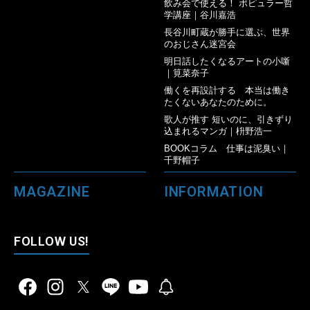
飲み会で使える！ ポピュラー哲
学講座｜谷川嘉浩
長谷川町蔵が勝手に選ぶ、世界
のおじさん迷宮会
明日話したくなるアートの小噺
｜筧菜奈子
働くを再設計する 本当は働き
たくないあなたのために。
歌人が推す 短いのに、引きずり
込まれるマンガ｜枡野浩一
BOOKコラム 仕事は泥臭い｜
千野帽子
MAGAZINE
INFORMATION
FOLLOW US!