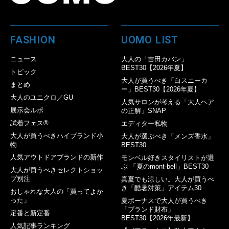
FASHION
UOMO LIST
ニュース
大人の「吉田カバン」
BEST30【2026年夏】
トピック
大人が買うべき「白スニーカ
まとめ
ー」BEST30【2026年夏】
大人のユニクロ／GU
人気サロンが考える「大人ヘア
展示会ルポ
の正解」SNAP
試着フェス®︎
エディター私物
大人が買うべきハイブランド小
大人が選ぶべき「メンズ香水」
物
BEST30
人気アウトドアブランドの新作
モンベル好きスタイリストが選
ぶ 「夏のmont-bell」BEST30
大人が買うべきセレクトショッ
プ別注
真夏でも涼しい。大人が買うべ
き「酷暑対策」アイテム30
おしゃれな大人の「買ってよか
った」
夏ボーナスで大人が買うべき
「ブランド財布」
定番と新定番
BEST30【2026年最新】
人気記事ランキング