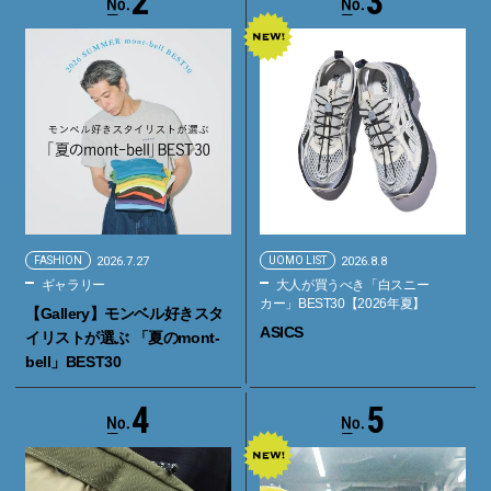
2
3
FASHION
2026.7.27
UOMO LIST
2026.8.8
ギャラリー
大人が買うべき「白スニー
カー」BEST30【2026年夏】
【Gallery】モンベル好きスタ
ASICS
イリストが選ぶ 「夏のmont-
bell」BEST30
4
5