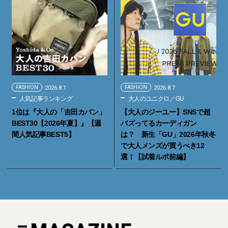
FASHION
2026.8.1
FASHION
2026.8.7
人気記事ランキング
大人のユニクロ／GU
1位は『大人の「吉田カバン」
【大人のジーユー】SNSで超
BEST30【2026年夏】』【週
バズってるカーディガン
間人気記事BEST5】
は？ 新生「GU」2026年秋冬
で大人メンズが買うべき12
選！【試着ルポ前編】