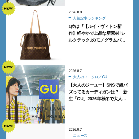
2026.8.8
人気記事ランキング
1位は『【ルイ・ヴィトン新
作】軽やかで上品な新素材｢シ
ルクテック｣のモノグラムバッ
グ10型を全部見せ』【週間人気
記事BEST5】
2026.8.7
大人のユニクロ／GU
【大人のジーユー】SNSで超バ
ズってるカーディガンは？ 新
生「GU」2026年秋冬で大人メ
ンズが買うべき12選！【試着ル
ポ前編】
2026.8.7
ニュース