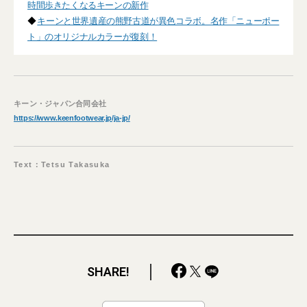
時間歩きたくなるキーンの新作
◆
キーンと世界遺産の熊野古道が異色コラボ。名作「ニューポー
ト」のオリジナルカラーが復刻！
キーン・ジャパン合同会社
https://www.keenfootwear.jp/ja-jp/
Text：Tetsu Takasuka
SHARE!