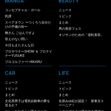
MANGA
BEAUTY
コンセプチャル・ガール
ニュース
民譚
トピック
スペアタウン 〜つくろう自分だ
まとめ
けの予備の街〜
男の美容フェス
柳さん ごはんですよ
オジサンのための「逆転美容」
答えのない問い
今日もまたそんな日
プロサウナーSHOW ＆ プロテイ
ナーYUSUKE
プロゴルファー! HIKARU
CAR
LIFE
ニュース
ニュース
トピック
トピック
まとめ
まとめ
文化系男子は電気自動車の夢を
在原みゆ紀が認定！ 新東京ス
見るか？
ーベニア！