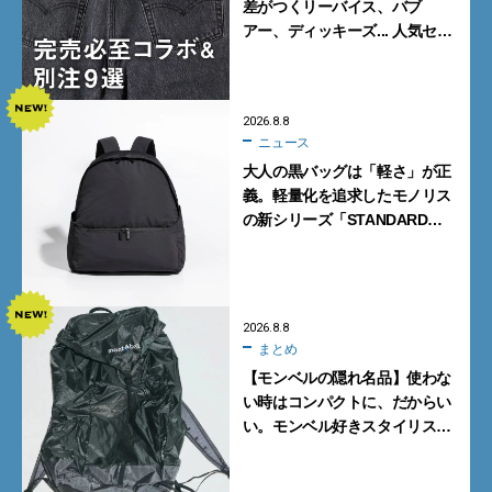
差がつくリーバイス、バブ
アー、ディッキーズ... 人気セレ
クトショップの自信作をチェッ
ク！
2026.8.8
ニュース
大人の黒バッグは「軽さ」が正
義。軽量化を追求したモノリス
の新シリーズ「STANDARD
Neutral」が快適すぎる！
2026.8.8
まとめ
【モンベルの隠れ名品】使わな
い時はコンパクトに、だからい
い。モンベル好きスタイリスト
がすすめる「たためるバッグ」
4選