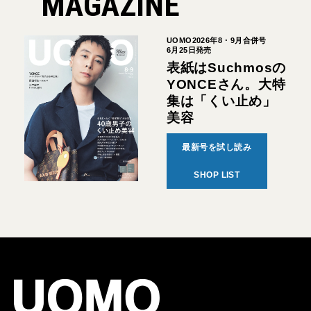
MAGAZINE
UOMO2026年8・9月合併号
6月25日発売
表紙はSuchmosの
YONCEさん。大特
集は「くい止め」
美容
最新号を試し読み
SHOP LIST