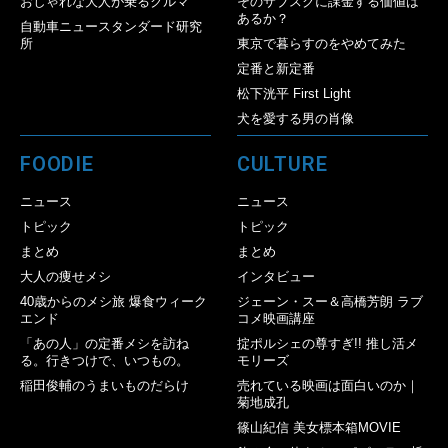
おしゃれな大人が乗るクルマ
そのサブスクに課金する価値は
あるか？
自動車ニュースタンダード研究
所
東京で暮らすのをやめてみた
定番と新定番
松下洸平 First Light
犬を愛する男の肖像
FOODIE
CULTURE
ニュース
ニュース
トピック
トピック
まとめ
まとめ
大人の痩せメシ
インタビュー
40歳からのメシ旅 爆食ウィーク
ジェーン・スー＆高橋芳朗 ラブ
エンド
コメ映画講座
「あの人」の定番メシを訪ね
掟ポルシェの尊すぎ!! 推し活メ
る。行きつけで、いつもの。
モリーズ
稲田俊輔のうまいものだらけ
売れている映画は面白いのか｜
菊地成孔
篠山紀信 美女標本箱MOVIE