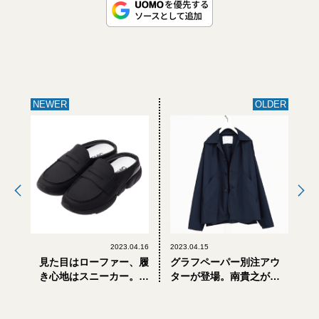
NEWER
OLDER
2023.04.16
2023.04.15
見た目はローファー、履
グラフペーパー別注アウ
き心地はスニーカー。大
ターが登場。南貴之が推
人の週末にちょうどいい
すオランダ発の新進ブラ
「オルフィック」の黒ミ
ンドとは？