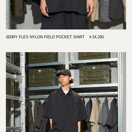
④DRY FLEX NYLON FIELD POCKET SHIRT ￥24,200