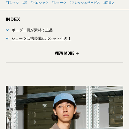
Tシャツ
黒
ポロシャツ
ショーツ
フレッシュサービス
南貴之
INDEX
ボーダー柄が素朴で上品
ショーツは携帯電話ポケット付き！
《商品画像を全部見る》
VIEW MORE