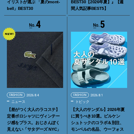
イリストが選ぶ 「夏のmont-
BEST30【2026年夏】』【週
bell」BEST30
間人気記事BEST5】
4
5
FASHION
2026.8.4
FASHION
2026.8.1
ニュース
トピック
【差がつく大人のラコステ】
【大人のサンダル】2026年夏
定番ポロシャツにヴィンテー
に買うべき10選。ビルケン
ジ感をプラス。おじさんぽく
シュトックのコラボ＆別注、
見えない「サタデーズ NYC」
モンベルの名品、ウーフォス