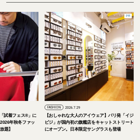
6.7.24
FASHION
2026.7.29
5日・6日開催。「試着フェス®︎」に
【おしゃれな大人のアイウェア】パ
をご招待。【2026年秋冬ファッ
ピジ」が国内初の旗艦店をキャット
アイテム試し放題】
にオープン。日本限定サングラスも