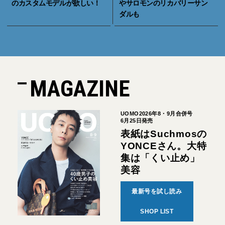
のカスタムモデルが欲しい！
やサロモンのリカバリーサン
ダルも
MAGAZINE
UOMO2026年8・9月合併号
6月25日発売
表紙はSuchmosの
YONCEさん。大特
集は「くい止め」
美容
最新号を試し読み
SHOP LIST