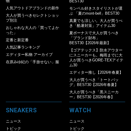
物
BEST30
人気アウトドアブランドの新作
モンベル好きスタイリストが選
ぶ 「夏のmont-bell」BEST30
大人が買うべきセレクトショッ
プ別注
真夏でも涼しい。大人が買うべ
き「酷暑対策」アイテム30
おしゃれな大人の「買ってよか
った」
夏ボーナスで大人が買うべき
「ブランド財布」
定番と新定番
BEST30【2026年最新】
人気記事ランキング
【ゴアテックス】防水アウター
エディター私物 アーカイブ
にスニーカーも。梅雨までに大
人が買うべきGORE-TEXアイテ
在原みゆ紀の「手放せない」服
ム30
エディター推し【2026年春夏】
大人が買うべき「トートバッ
グ」BEST30【2026年春夏】
大人が買うべき「黒スニーカ
ー」BEST30【2026年春】
SNEAKERS
WATCH
ニュース
ニュース
トピック
トピック