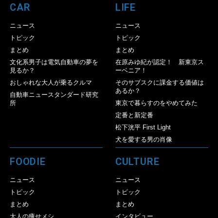
CAR
LIFE
ニュース
ニュース
トピック
トピック
まとめ
まとめ
文化系男子は電気自動車の夢を
在原みゆ紀が認定！ 新東京ス
見るか？
ーベニア！
おしゃれな大人が乗るクルマ
そのサブスクに課金する価値は
あるか？
自動車ニュースタンダード研究
所
東京で暮らすのをやめてみた
定番と新定番
松下洸平 First Light
犬を愛する男の肖像
FOODIE
CULTURE
ニュース
ニュース
トピック
トピック
まとめ
まとめ
大人の痩せメシ
インタビュー