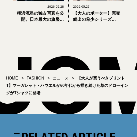
2026.05.28
2026.05.27
横浜流星の独占写真を公
【大人のポーター】完売
開。日本最大の旗艦店
続出の希少シリーズ
「ハウス オブ ディオール
「PORTER SENSES」が
心斎橋」が大阪に誕生
横浜に集結、5月31日まで
開催中【吉田カバン】
HOME
FASHION
ニュース
【大人が買うべきプリント
T】マーガレット・ハウエルが60年代から描き続けた草のドローイン
グがTシャツに登場