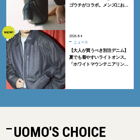
ゴウチがコラボ。メンズにおす
すめはアイコンバッグ
「Mayu」のラージサイズ
2026.8.4
ニュース
【大人が買うべき別注デニム】
夏でも着やすいライトオンス。
「ホワイトマウンテニアリン
グ」と「エカル」の初コラボ全
5型に注目
UOMO'S CHOICE