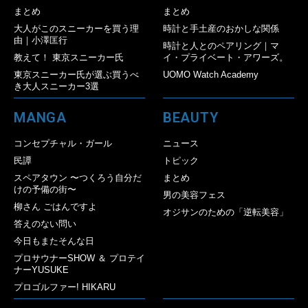
まとめ
まとめ
大人がこのスニーカーを買う理
時計と手土産のおかしな関係
由｜小澤匡行
時計と人とのペアリング｜マ
教えて！ 東京スニーカー氏
イ・プライベート・アワーズ。
東京スニーカー氏が選ぶ買うべ
UOMO Watch Academy
き大人スニーカー3選
MANGA
BEAUTY
コンセプチャル・ガール
ニュース
民譚
トピック
スペアタウン 〜つくろう自分だ
まとめ
けの予備の街〜
男の美容フェス
柳さん ごはんですよ
オジサンのための「逆転美容」
答えのない問い
今日もまたそんな日
プロサウナーSHOW ＆ プロテイ
ナーYUSUKE
プロゴルファー! HIKARU