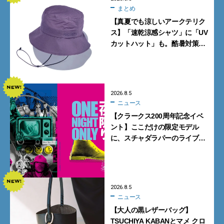
まとめ
【真夏でも涼しいアークテリク
ス】「速乾涼感シャツ」に「UV
カットハット」も。酷暑対策に
大人が買うべき4選
2026.8.5
ニュース
【クラークス200周年記念イベ
ント】ここだけの限定モデル
に、スチャダラパーのライブ
も。一夜限りの「CLARKS200
TOKYO」が原宿で開催
2026.8.5
ニュース
【大人の黒レザーバッグ】
TSUCHIYA KABANとマメ クロ