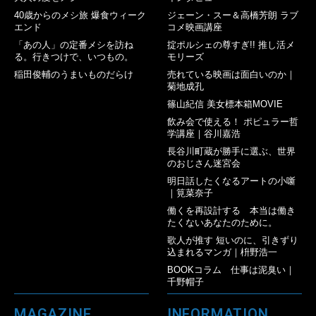
40歳からのメシ旅 爆食ウィーク
ジェーン・スー＆高橋芳朗 ラブ
エンド
コメ映画講座
「あの人」の定番メシを訪ね
掟ポルシェの尊すぎ!! 推し活メ
る。行きつけで、いつもの。
モリーズ
稲田俊輔のうまいものだらけ
売れている映画は面白いのか｜
菊地成孔
篠山紀信 美女標本箱MOVIE
飲み会で使える！ ポピュラー哲
学講座｜谷川嘉浩
長谷川町蔵が勝手に選ぶ、世界
のおじさん迷宮会
明日話したくなるアートの小噺
｜筧菜奈子
働くを再設計する 本当は働き
たくないあなたのために。
歌人が推す 短いのに、引きずり
込まれるマンガ｜枡野浩一
BOOKコラム 仕事は泥臭い｜
千野帽子
MAGAZINE
INFORMATION