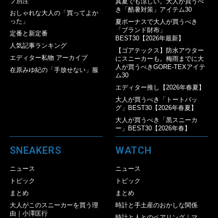
プ別注
真夏でも涼しい。大人が買うべ
き「酷暑対策」アイテム30
おしゃれな大人の「買ってよか
った」
夏ボーナスで大人が買うべき
「ブランド財布」
定番と新定番
BEST30【2026年最新】
人気記事ランキング
【ゴアテックス】防水アウター
エディター私物 アーカイブ
にスニーカーも。梅雨までに大
人が買うべきGORE-TEXアイテ
在原みゆ紀の「手放せない」服
ム30
エディター推し【2026年春夏】
大人が買うべき「トートバッ
グ」BEST30【2026年春夏】
大人が買うべき「黒スニーカ
ー」BEST30【2026年春】
SNEAKERS
WATCH
ニュース
ニュース
トピック
トピック
まとめ
まとめ
大人がこのスニーカーを買う理
時計と手土産のおかしな関係
由｜小澤匡行
時計と人とのペアリング｜マ