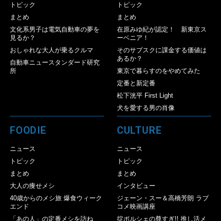
トピック
トピック
まとめ
まとめ
文化系男子は電気自動車の夢を
在原みゆ紀が認定！ 新東京ス
見るか？
ーベニア！
おしゃれな大人が乗るクルマ
そのサブスクに課金する価値は
あるか？
自動車ニュースタンダード研究
所
東京で暮らすのをやめてみた
定番と新定番
松下洸平 First Light
犬を愛する男の肖像
FOODIE
CULTURE
ニュース
ニュース
トピック
トピック
まとめ
まとめ
大人の痩せメシ
インタビュー
40歳からのメシ旅 爆食ウィーク
ジェーン・スー＆高橋芳朗 ラブ
エンド
コメ映画講座
「あの人」の定番メシを訪ね
掟ポルシェの尊すぎ!! 推し活メ