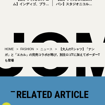
ム】インディゴ、ブラッ
バン】スタジオニコルソ
クよりおしゃれかも。
ンとPOTRの初コラボバッ
「グラフペーパー」の定
グが5月1日発売。デザイ
番デニムパンツに限定色
ナーにこだわりポイント
のグレーが登場
を聞いてみた！
HOME
FASHION
ニュース
【大人のTシャツ】「ナン
ガ」と「エカル」の完売コラボが再び。別注ロゴTに加えてボーダーT
も登場
RELATED ARTICLE