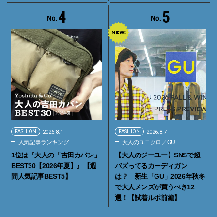
4
5
FASHION
2026.8.1
FASHION
2026.8.7
人気記事ランキング
大人のユニクロ／GU
1位は『大人の「吉田カバン」
【大人のジーユー】SNSで超
BEST30【2026年夏】』【週
バズってるカーディガン
間人気記事BEST5】
は？ 新生「GU」2026年秋冬
で大人メンズが買うべき12
選！【試着ルポ前編】