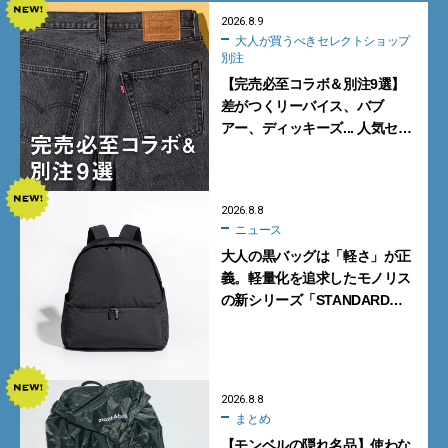
2026.8.9
大人が買うべきセレクトショップ
別注
【完売必至コラボ＆別注9選】
差がつくリーバイス、バブ
アー、ディッキーズ... 人気セレ
クトショップの自信作をチェッ
ク！
2026.8.8
ニュース
大人の黒バッグは「軽さ」が正
義。軽量化を追求したモノリス
の新シリーズ「STANDARD
Neutral」が快適すぎる！
2026.8.8
まとめ
【モンベルの隠れ名品】使わな