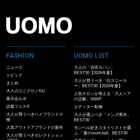
FASHION
UOMO LIST
ニュース
大人の「吉田カバン」
BEST30【2026年夏】
トピック
大人が買うべき「白スニーカ
まとめ
ー」BEST30【2026年夏】
大人のユニクロ／GU
人気サロンが考える「大人ヘア
展示会ルポ
の正解」SNAP
試着フェス®︎
エディター私物
大人が買うべきハイブランド小
大人が選ぶべき「メンズ香水」
物
BEST30
人気アウトドアブランドの新作
モンベル好きスタイリストが選
ぶ 「夏のmont-bell」BEST30
大人が買うべきセレクトショッ