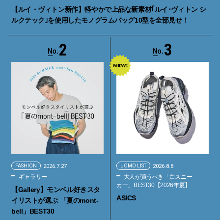
【ルイ・ヴィトン新作】軽やかで上品な新素材｢ルイ･ヴィトン シ
ルクテック｣を使用したモノグラムバッグ10型を全部見せ！
2
3
FASHION
2026.7.27
UOMO LIST
2026.8.8
ギャラリー
大人が買うべき「白スニー
カー」BEST30【2026年夏】
【Gallery】モンベル好きスタ
ASICS
イリストが選ぶ 「夏のmont-
bell」BEST30