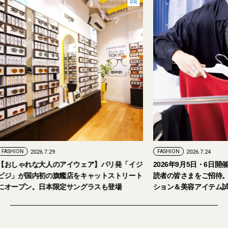
PR
FASHION
2026.7.29
FASHION
2026.7.24
【おしゃれな大人のアイウェア】パリ発「イジ
2026年9月5日・
ピジ」が国内初の旗艦店をキャットストリート
読者の皆さまをご招
にオープン。日本限定サングラスも登場
ション＆美容アイテ