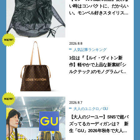
い時はコンパクトに、だからい
い。モンベル好きスタイリスト
がすすめる「たためるバッグ」
4選
2026.8.8
人気記事ランキング
1位は『【ルイ・ヴィトン新
作】軽やかで上品な新素材｢シ
ルクテック｣のモノグラムバッ
グ10型を全部見せ』【週間人気
記事BEST5】
2026.8.7
大人のユニクロ／GU
【大人のジーユー】SNSで超バ
ズってるカーディガンは？ 新
生「GU」2026年秋冬で大人メ
ンズが買うべき12選！【試着ル