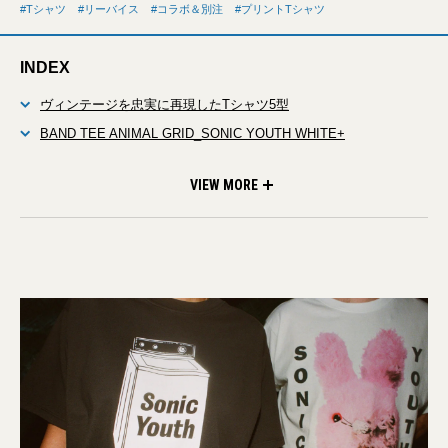
Tシャツ
リーバイス
コラボ＆別注
プリントTシャツ
INDEX
ヴィンテージを忠実に再現したTシャツ5型
BAND TEE ANIMAL GRID_SONIC YOUTH WHITE+
BAND TEE SONIC YOUTH BOMB POP SEPS WHITE
BAND TEE SONIC YOUTH DIRTY-BUNNY WHITE+
BAND TEE DIRTY ALIEN_SONIC YOUTH SMOKE P
BAND TEE WASHING MACHINE CAVIAR GRAPHIC
No waveからオルタナティヴ・ロックへ
音楽×ジーンズの親和性
VIEW MORE