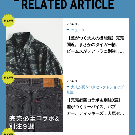
RELATED ARTICLE
2026.8.9
ニュース
【差がつく大人の機能服】完売
間近。まさかのタイガー柄、
ビームスがテアトラに別注した
シャツ＆パンツを狙い撃ち！
2026.8.9
大人が買うべきセレクトショップ
別注
【完売必至コラボ＆別注9選】
差がつくリーバイス、バブ
アー、ディッキーズ... 人気セレ
クトショップの自信作をチェッ
ク！