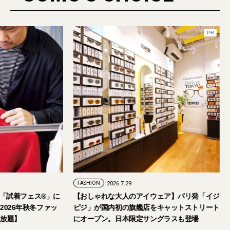
FASHION
2026.7.24
FASHION
2026.7.29
2026年9月5日・6日開催。「試着フェス®︎」に
【おしゃれな大人の
読者の皆さまをご招待。【2026年秋冬ファッ
ピジ」が国内初の旗
ション＆美容アイテム試し放題】
にオープン。日本限