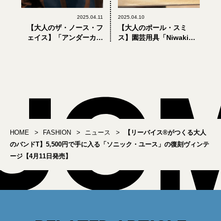
2025.04.11
2025.04.10
【大人のザ・ノース・フ
【大人のポール・スミ
ェイス】「アンダーカバ
ス】園芸用具「Niwaki」
ー」コラボの
コラボが誕生。来日した
「SOUKUU（創空／ソウ
ポールに英国でお勧めの
クウ）」第4弾はまだ買え
庭園を聞いてみた！
る？【4月10日発売】
HOME
FASHION
ニュース
【リーバイス®がつくる大人
のバンドT】5,500円で手に入る「ソニック・ユース」の復刻ヴィンテ
ージ【4月11日発売】