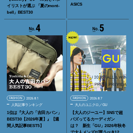
ASICS
イリストが選ぶ 「夏のmont-
bell」BEST30
4
5
FASHION
2026.8.1
FASHION
2026.8.7
人気記事ランキング
大人のユニクロ／GU
1位は『大人の「吉田カバン」
【大人のジーユー】SNSで超
BEST30【2026年夏】』【週
バズってるカーディガン
間人気記事BEST5】
は？ 新生「GU」2026年秋冬
で大人メンズが買うべき12