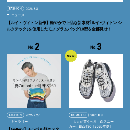
FASHION
2026.8.3
ニュース
【ルイ・ヴィトン新作】軽やかで上品な新素材｢ルイ･ヴィトン シ
ルクテック｣を使用したモノグラムバッグ10型を全部見せ！
2
3
FASHION
2026.7.27
UOMO LIST
2026.8.8
ギャラリー
大人が買うべき「白スニー
カー」BEST30【2026年夏】
【Gallery】モンベル好きスタ