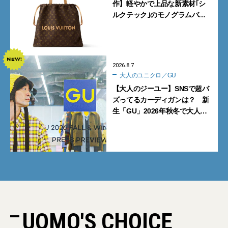
作】軽やかで上品な新素材｢シ
ルクテック｣のモノグラムバッ
グ10型を全部見せ』【週間人気
記事BEST5】
2026.8.7
大人のユニクロ／GU
【大人のジーユー】SNSで超バ
ズってるカーディガンは？ 新
生「GU」2026年秋冬で大人メ
ンズが買うべき12選！【試着ル
ポ前編】
UOMO'S CHOICE