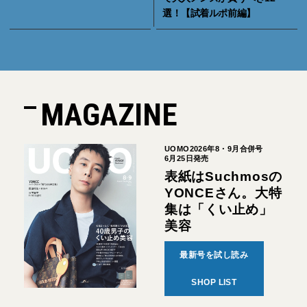
選！【試着ルポ前編】
MAGAZINE
UOMO2026年8・9月合併号
6月25日発売
表紙はSuchmosの
YONCEさん。大特
集は「くい止め」
美容
最新号を試し読み
SHOP LIST