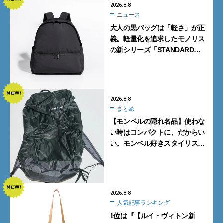
2026.8.8
ニュース
大人の黒バッグは「軽さ」が正
義。軽量化を追求したモノリス
の新シリーズ「STANDARD
Neutral」が快適すぎる！
2026.8.8
まとめ
【モンベルの隠れ名品】使わな
い時はコンパクトに、だからい
い。モンベル好きスタイリスト
がすすめる「たためるバッグ」
4選
2026.8.8
人気記事ランキング
1位は『【ルイ・ヴィトン新