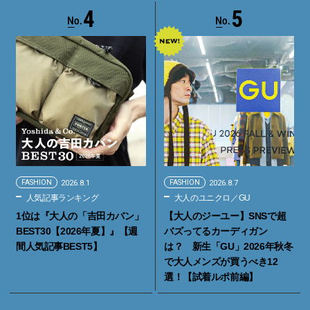
4
5
FASHION
2026.8.1
FASHION
2026.8.7
人気記事ランキング
大人のユニクロ／GU
1位は『大人の「吉田カバン」
【大人のジーユー】SNSで超
BEST30【2026年夏】』【週
バズってるカーディガン
間人気記事BEST5】
は？ 新生「GU」2026年秋冬
で大人メンズが買うべき12
選！【試着ルポ前編】