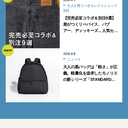
2026.8.9
大人が買うべきセレクトショップ
別注
【完売必至コラボ＆別注9選】
差がつくリーバイス、バブ
アー、ディッキーズ... 人気セレ
クトショップの自信作をチェッ
ク！
2026.8.8
ニュース
大人の黒バッグは「軽さ」が正
義。軽量化を追求したモノリス
の新シリーズ「STANDARD
Neutral」が快適すぎる！