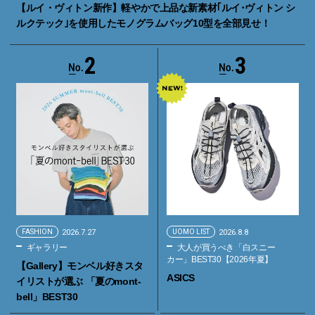
【ルイ・ヴィトン新作】軽やかで上品な新素材｢ルイ･ヴィトン シ
ルクテック｣を使用したモノグラムバッグ10型を全部見せ！
2
3
FASHION
2026.7.27
UOMO LIST
2026.8.8
ギャラリー
大人が買うべき「白スニー
カー」BEST30【2026年夏】
【Gallery】モンベル好きスタ
ASICS
イリストが選ぶ 「夏のmont-
bell」BEST30