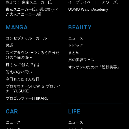
教えて！ 東京スニーカー氏
イ・プライベート・アワーズ。
東京スニーカー氏が選ぶ買うべ
UOMO Watch Academy
き大人スニーカー3選
MANGA
BEAUTY
コンセプチャル・ガール
ニュース
民譚
トピック
スペアタウン 〜つくろう自分だ
まとめ
けの予備の街〜
男の美容フェス
柳さん ごはんですよ
オジサンのための「逆転美容」
答えのない問い
今日もまたそんな日
プロサウナーSHOW ＆ プロテイ
ナーYUSUKE
プロゴルファー! HIKARU
CAR
LIFE
ニュース
ニュース