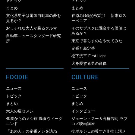
トピック
トピック
まとめ
まとめ
文化系男子は電気自動車の夢を
在原みゆ紀が認定！ 新東京ス
見るか？
ーベニア！
おしゃれな大人が乗るクルマ
そのサブスクに課金する価値は
あるか？
自動車ニュースタンダード研究
所
東京で暮らすのをやめてみた
定番と新定番
松下洸平 First Light
犬を愛する男の肖像
FOODIE
CULTURE
ニュース
ニュース
トピック
トピック
まとめ
まとめ
大人の痩せメシ
インタビュー
40歳からのメシ旅 爆食ウィーク
ジェーン・スー＆高橋芳朗 ラブ
エンド
コメ映画講座
「あの人」の定番メシを訪ね
掟ポルシェの尊すぎ!! 推し活メ