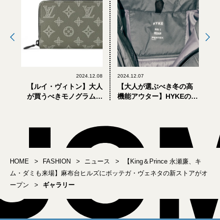
2024.12.08
2024.12.07
【ルイ・ヴィトン】大人
【大人が選ぶべき冬の高
が買うべきモノグラムレ
機能アウター】HYKEのビ
ザーバッグ＆財布の新作
オトープ別注コートが買
は「オリーブグリーン」
い！
HOME
FASHION
ニュース
【King＆Prince 永瀬廉、キ
ム・ダミも来場】麻布台ヒルズにボッテガ・ヴェネタの新ストアがオ
ープン
ギャラリー