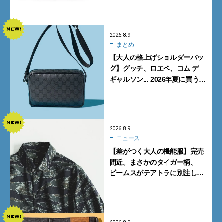
【FENDI】
2026.8.9
まとめ
【大人の格上げショルダーバッ
グ】グッチ、ロエベ、コム デ
ギャルソン... 2026年夏に買うべ
き新作5選
2026.8.9
ニュース
【差がつく大人の機能服】完売
間近。まさかのタイガー柄、
ビームスがテアトラに別注した
シャツ＆パンツを狙い撃ち！