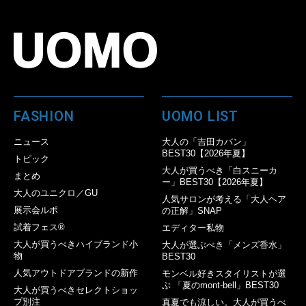
FASHION
UOMO LIST
ニュース
大人の「吉田カバン」
BEST30【2026年夏】
トピック
大人が買うべき「白スニーカ
まとめ
ー」BEST30【2026年夏】
大人のユニクロ／GU
人気サロンが考える「大人ヘア
展示会ルポ
の正解」SNAP
試着フェス®︎
エディター私物
大人が買うべきハイブランド小
大人が選ぶべき「メンズ香水」
物
BEST30
人気アウトドアブランドの新作
モンベル好きスタイリストが選
ぶ 「夏のmont-bell」BEST30
大人が買うべきセレクトショッ
プ別注
真夏でも涼しい。大人が買うべ