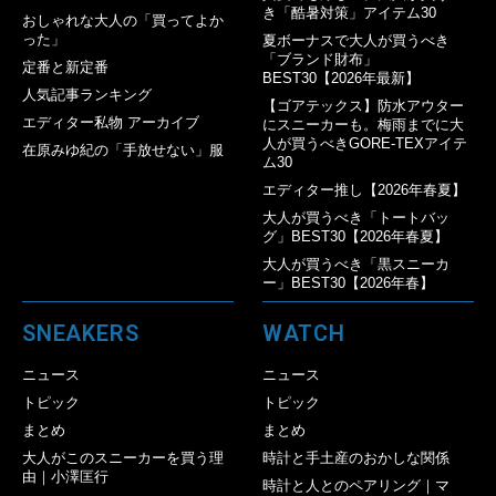
き「酷暑対策」アイテム30
おしゃれな大人の「買ってよか
った」
夏ボーナスで大人が買うべき
「ブランド財布」
定番と新定番
BEST30【2026年最新】
人気記事ランキング
【ゴアテックス】防水アウター
エディター私物 アーカイブ
にスニーカーも。梅雨までに大
人が買うべきGORE-TEXアイテ
在原みゆ紀の「手放せない」服
ム30
エディター推し【2026年春夏】
大人が買うべき「トートバッ
グ」BEST30【2026年春夏】
大人が買うべき「黒スニーカ
ー」BEST30【2026年春】
SNEAKERS
WATCH
ニュース
ニュース
トピック
トピック
まとめ
まとめ
大人がこのスニーカーを買う理
時計と手土産のおかしな関係
由｜小澤匡行
時計と人とのペアリング｜マ