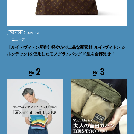
FASHION
2026.8.3
ニュース
【ルイ・ヴィトン新作】軽やかで上品な新素材｢ルイ･ヴィトン シ
ルクテック｣を使用したモノグラムバッグ10型を全部見せ！
2
3