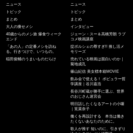
ニュース
ニュース
トピック
トピック
まとめ
まとめ
大人の痩せメシ
インタビュー
40歳からのメシ旅 爆食ウィーク
ジェーン・スー＆高橋芳朗 ラブ
エンド
コメ映画講座
「あの人」の定番メシを訪ね
掟ポルシェの尊すぎ!! 推し活メ
る。行きつけで、いつもの。
モリーズ
稲田俊輔のうまいものだらけ
売れている映画は面白いのか｜
菊地成孔
篠山紀信 美女標本箱MOVIE
飲み会で使える！ ポピュラー哲
学講座｜谷川嘉浩
長谷川町蔵が勝手に選ぶ、世界
のおじさん迷宮会
明日話したくなるアートの小噺
｜筧菜奈子
働くを再設計する 本当は働き
たくないあなたのために。
歌人が推す 短いのに、引きずり