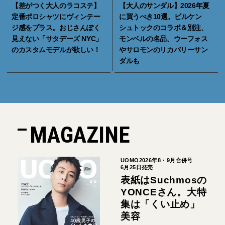
【差がつく大人のラコステ】
【大人のサンダル】2026年夏
定番ポロシャツにヴィンテー
に買うべき10選。ビルケン
ジ感をプラス。おじさんぽく
シュトックのコラボ＆別注、
見えない「サタデーズ NYC」
モンベルの名品、ウーフォス
のカスタムモデルが欲しい！
やサロモンのリカバリーサン
ダルも
MAGAZINE
UOMO2026年8・9月合併号
6月25日発売
表紙はSuchmosの
YONCEさん。大特
集は「くい止め」
美容