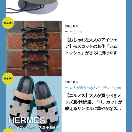
プに大注目。酷暑対策に大人が
買うべき3選
2026.8.6
ニュース
【おしゃれな大人のアイウェ
ア】モスコットの名作「レム
トッシュ」がさらに掛けやす
く。より多くの人にフィットす
る新モデルが秀逸すぎる
2026.8.6
大人が買うべきハイブランド小物
【エルメス】大人が買うべきメ
ンズ夏小物5選。「H」カットが
映えるサンダルに華やかなス
カーフ、旬のボートモカシンに
注目