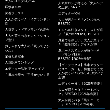
大人のユニクロ／GU
人気サロンが考える「大人ヘア
展示会ルポ
の正解」SNAP
試着フェス®︎
エディター私物
大人が買うべきハイブランド小
大人が選ぶべき「メンズ香水」
物
BEST30
人気アウトドアブランドの新作
モンベル好きスタイリストが選
ぶ 「夏のmont-bell」BEST30
大人が買うべきセレクトショッ
プ別注
真夏でも涼しい。大人が買うべ
き「酷暑対策」アイテム30
おしゃれな大人の「買ってよか
った」
夏ボーナスで大人が買うべき
「ブランド財布」
定番と新定番
BEST30【2026年最新】
人気記事ランキング
【ゴアテックス】防水アウター
エディター私物 アーカイブ
にスニーカーも。梅雨までに大
人が買うべきGORE-TEXアイテ
在原みゆ紀の「手放せない」服
ム30
エディター推し【2026年春夏】
大人が買うべき「トートバッ
グ」BEST30【2026年春夏】
大人が買うべき「黒スニーカ
ー」BEST30【2026年春】