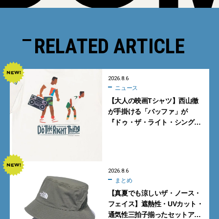
RELATED ARTICLE
2026.8.6
ニュース
【大人の映画Tシャツ】西山徹
が手掛ける「バッファ」が
『ドゥ・ザ・ライト・シング』
とコラボ！【8月8日発売】
2026.8.6
まとめ
【真夏でも涼しいザ・ノース・
フェイス】遮熱性・UVカット・
通気性三拍子揃ったセットアッ