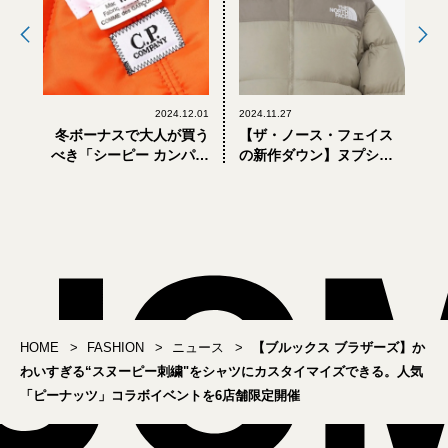
2024.12.01
2024.11.27
冬ボーナスで大人が買う
【ザ・ノース・フェイス
べき「シーピー カンパニ
の新作ダウン】ヌプシ、
ー × アイ ジュンヤ ワタナ
キャンプシエラ... 2024年
ベ マン」の“ゴーグル付
冬に大人が選ぶべき5選
き”フィッシュテールパー
カ
HOME
FASHION
ニュース
【ブルックス ブラザーズ】か
わいすぎる“スヌーピー刺繍"をシャツにカスタイマイズできる。人気
「ピーナッツ」コラボイベントを6店舗限定開催