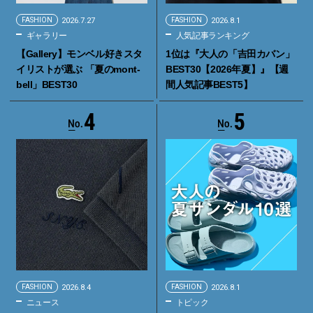
FASHION
2026.7.27
FASHION
2026.8.1
ギャラリー
人気記事ランキング
【Gallery】モンベル好きスタ
1位は『大人の「吉田カバン」
イリストが選ぶ 「夏のmont-
BEST30【2026年夏】』【週
bell」BEST30
間人気記事BEST5】
4
5
FASHION
2026.8.4
FASHION
2026.8.1
ニュース
トピック