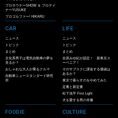
プロサウナーSHOW ＆ プロテイ
ナーYUSUKE
プロゴルファー! HIKARU
CAR
LIFE
ニュース
ニュース
トピック
トピック
まとめ
まとめ
文化系男子は電気自動車の夢を
在原みゆ紀が認定！ 新東京ス
見るか？
ーベニア！
おしゃれな大人が乗るクルマ
そのサブスクに課金する価値は
あるか？
自動車ニュースタンダード研究
所
東京で暮らすのをやめてみた
定番と新定番
松下洸平 First Light
犬を愛する男の肖像
FOODIE
CULTURE