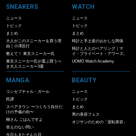
SNEAKERS
WATCH
ニュース
ニュース
トピック
トピック
まとめ
まとめ
大人がこのスニーカーを買う理
時計と手土産のおかしな関係
由｜小澤匡行
時計と人とのペアリング｜マ
教えて！ 東京スニーカー氏
イ・プライベート・アワーズ。
東京スニーカー氏が選ぶ買うべ
UOMO Watch Academy
き大人スニーカー3選
MANGA
BEAUTY
コンセプチャル・ガール
ニュース
民譚
トピック
スペアタウン 〜つくろう自分だ
まとめ
けの予備の街〜
男の美容フェス
柳さん ごはんですよ
オジサンのための「逆転美容」
答えのない問い
今日もまたそんな日