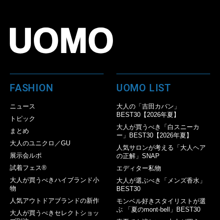
FASHION
UOMO LIST
ニュース
大人の「吉田カバン」
BEST30【2026年夏】
トピック
大人が買うべき「白スニーカ
まとめ
ー」BEST30【2026年夏】
大人のユニクロ／GU
人気サロンが考える「大人ヘア
展示会ルポ
の正解」SNAP
試着フェス®︎
エディター私物
大人が買うべきハイブランド小
大人が選ぶべき「メンズ香水」
物
BEST30
人気アウトドアブランドの新作
モンベル好きスタイリストが選
ぶ 「夏のmont-bell」BEST30
大人が買うべきセレクトショッ