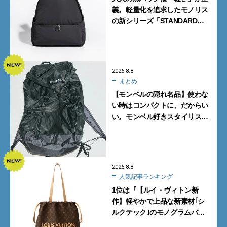
義。軽量化を追求したモノリス
の新シリーズ「STANDARD
Neutral」が快適すぎる！
2026.8.8
まとめ
【モンベルの隠れ名品】使わな
い時はコンパクトに、だからい
い。モンベル好きスタイリスト
がすすめる「たためるバッグ」
4選
2026.8.8
人気記事ランキング
1位は『【ルイ・ヴィトン新
作】軽やかで上品な新素材｢シ
ルクテック｣のモノグラムバッ
グ10型を全部見せ』【週間人気