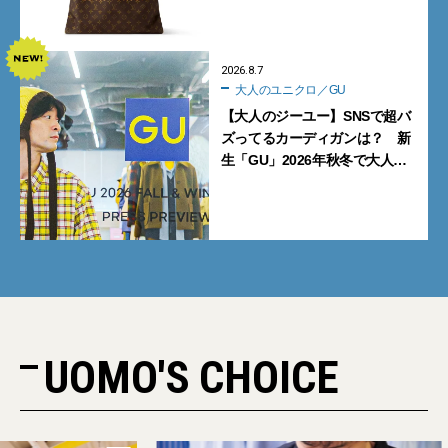
記事BEST5】
2026.8.7
大人のユニクロ／GU
【大人のジーユー】SNSで超バ
ズってるカーディガンは？ 新
生「GU」2026年秋冬で大人メ
ンズが買うべき12選！【試着ル
ポ前編】
UOMO'S CHOICE