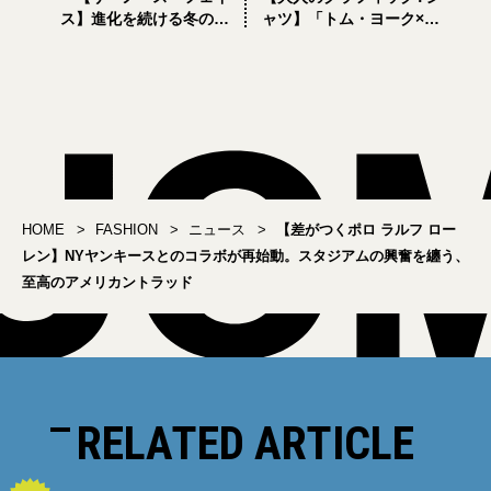
ス】進化を続ける冬の定
ャツ】「トム・ヨーク×ア
番「ヌプシ ブーティ」に
ンダーカバー」で初のソ
2WAY構造の画期的モデル
ロツアーを祝う！
が登場
HOME
FASHION
ニュース
【差がつくポロ ラルフ ロー
レン】NYヤンキースとのコラボが再始動。スタジアムの興奮を纏う、
至高のアメリカントラッド
RELATED ARTICLE