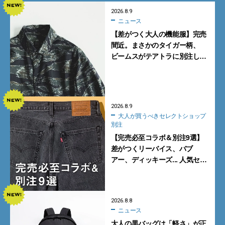
2026.8.9
ニュース
【差がつく大人の機能服】完売
間近。まさかのタイガー柄、
ビームスがテアトラに別注した
シャツ＆パンツを狙い撃ち！
2026.8.9
大人が買うべきセレクトショップ
別注
【完売必至コラボ＆別注9選】
差がつくリーバイス、バブ
アー、ディッキーズ... 人気セレ
クトショップの自信作をチェッ
ク！
2026.8.8
ニュース
大人の黒バッグは「軽さ」が正