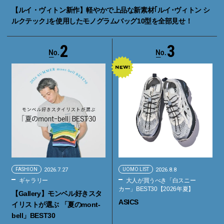
【ルイ・ヴィトン新作】軽やかで上品な新素材｢ルイ･ヴィトン シ
ルクテック｣を使用したモノグラムバッグ10型を全部見せ！
2
3
FASHION
2026.7.27
UOMO LIST
2026.8.8
ギャラリー
大人が買うべき「白スニー
カー」BEST30【2026年夏】
【Gallery】モンベル好きスタ
ASICS
イリストが選ぶ 「夏のmont-
bell」BEST30