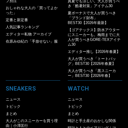
プ別注
真夏でも涼しい。大人が買うべ
き「酷暑対策」アイテム30
おしゃれな大人の「買ってよか
った」
夏ボーナスで大人が買うべき
「ブランド財布」
定番と新定番
BEST30【2026年最新】
人気記事ランキング
【ゴアテックス】防水アウター
エディター私物 アーカイブ
にスニーカーも。梅雨までに大
人が買うべきGORE-TEXアイテ
在原みゆ紀の「手放せない」服
ム30
エディター推し【2026年春夏】
大人が買うべき「トートバッ
グ」BEST30【2026年春夏】
大人が買うべき「黒スニーカ
ー」BEST30【2026年春】
SNEAKERS
WATCH
ニュース
ニュース
トピック
トピック
まとめ
まとめ
大人がこのスニーカーを買う理
時計と手土産のおかしな関係
由｜小澤匡行
時計と人とのペアリング｜マ