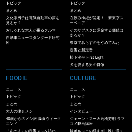
トピック
トピック
まとめ
まとめ
文化系男子は電気自動車の夢を
在原みゆ紀が認定！ 新東京ス
見るか？
ーベニア！
おしゃれな大人が乗るクルマ
そのサブスクに課金する価値は
あるか？
自動車ニュースタンダード研究
所
東京で暮らすのをやめてみた
定番と新定番
松下洸平 First Light
犬を愛する男の肖像
FOODIE
CULTURE
ニュース
ニュース
トピック
トピック
まとめ
まとめ
大人の痩せメシ
インタビュー
40歳からのメシ旅 爆食ウィーク
ジェーン・スー＆高橋芳朗 ラブ
エンド
コメ映画講座
「あの人」の定番メシを訪ね
掟ポルシェの尊すぎ!! 推し活メ