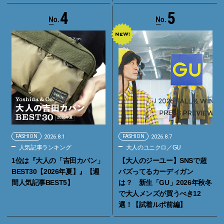
4
5
FASHION
2026.8.1
FASHION
2026.8.7
人気記事ランキング
大人のユニクロ／GU
1位は『大人の「吉田カバン」
【大人のジーユー】SNSで超
BEST30【2026年夏】』【週
バズってるカーディガン
間人気記事BEST5】
は？ 新生「GU」2026年秋冬
で大人メンズが買うべき12
選！【試着ルポ前編】