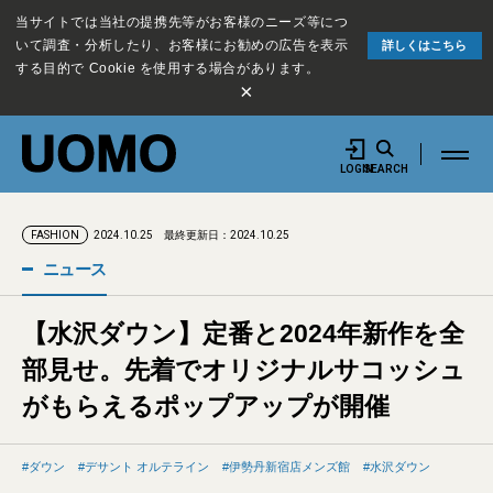
当サイトでは当社の提携先等がお客様のニーズ等につ
いて調査・分析したり、お客様にお勧めの広告を表示
詳しくはこちら
する目的で Cookie を使用する場合があります。
×
LOGIN
SEARCH
2024.10.25
最終更新日：2024.10.25
FASHION
ニュース
【水沢ダウン】定番と2024年新作を全
部見せ。先着でオリジナルサコッシュ
がもらえるポップアップが開催
ダウン
デサント オルテライン
伊勢丹新宿店メンズ館
水沢ダウン