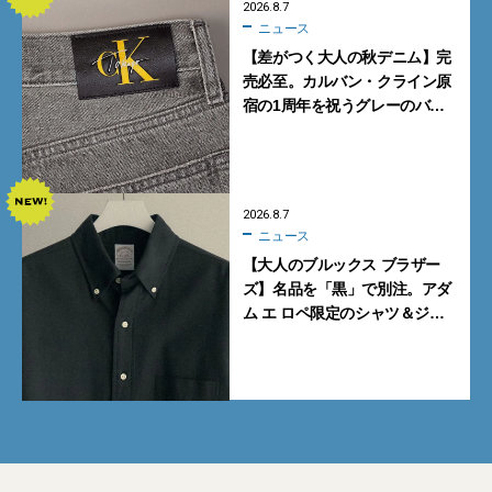
2026.8.7
ニュース
【差がつく大人の秋デニム】完
売必至。カルバン・クライン原
宿の1周年を祝うグレーのバ
ギーデニムが数量限定発売
2026.8.7
ニュース
【大人のブルックス ブラザー
ズ】名品を「黒」で別注。アダ
ム エ ロペ限定のシャツ＆ジャ
ケットが買い！