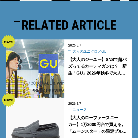
RELATED ARTICLE
2026.8.7
大人のユニクロ／GU
【大人のジーユー】SNSで超バ
ズってるカーディガンは？ 新
生「GU」2026年秋冬で大人メ
ンズが買うべき12選！【試着ル
ポ前編】
2026.8.7
ニュース
【大人のローファースニー
カー】1万2000円台で買える。
「ムーンスター」の限定ブルー
グレーを見逃すな