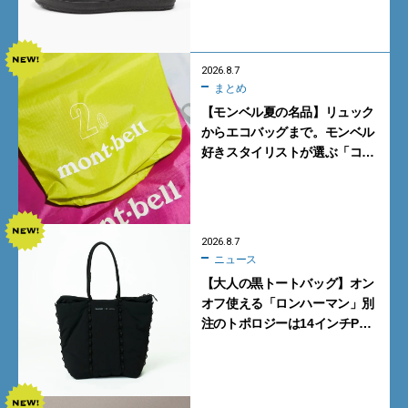
2026.8.7
まとめ
【モンベル夏の名品】リュック
からエコバッグまで。モンベル
好きスタイリストが選ぶ「コス
パも最高な超軽量バッグ」5選
2026.8.7
ニュース
【大人の黒トートバッグ】オン
オフ使える「ロンハーマン」別
注のトポロジーは14インチPC
も収納可