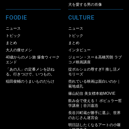
犬を愛する男の肖像
FOODIE
CULTURE
ニュース
ニュース
トピック
トピック
まとめ
まとめ
大人の痩せメシ
インタビュー
40歳からのメシ旅 爆食ウィーク
ジェーン・スー＆高橋芳朗 ラブ
エンド
コメ映画講座
「あの人」の定番メシを訪ね
掟ポルシェの尊すぎ!! 推し活メ
る。行きつけで、いつもの。
モリーズ
稲田俊輔のうまいものだらけ
売れている映画は面白いのか｜
菊地成孔
篠山紀信 美女標本箱MOVIE
飲み会で使える！ ポピュラー哲
学講座｜谷川嘉浩
長谷川町蔵が勝手に選ぶ、世界
のおじさん迷宮会
明日話したくなるアートの小噺