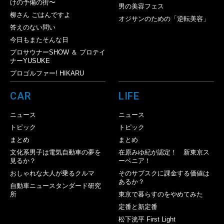
けの予備の街〜
男の美容フェス
柳さん ごはんですよ
オジサンのための「逆転美容」
答えのない問い
今日もまたそんな日
プロサウナーSHOW ＆ プロテイ
ナーYUSUKE
プロゴルファー! HIKARU
CAR
LIFE
ニュース
ニュース
トピック
トピック
まとめ
まとめ
文化系男子は電気自動車の夢を
在原みゆ紀が認定！ 新東京ス
見るか？
ーベニア！
おしゃれな大人が乗るクルマ
そのサブスクに課金する価値は
あるか？
自動車ニュースタンダード研究
所
東京で暮らすのをやめてみた
定番と新定番
松下洸平 First Light