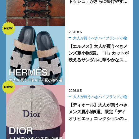
トッシュ」がさらに掛けやす
く。より多くの人にフィットす
る新モデルが秀逸すぎる
2026.8.6
大人が買うべきハイブランド小物
【エルメス】大人が買うべきメ
ンズ夏小物5選。「H」カットが
映えるサンダルに華やかなス
カーフ、旬のボートモカシンに
注目
2026.8.5
大人が買うべきハイブランド小物
【ディオール】大人が買うべき
メンズ夏小物5選。限定「ディ
オリビエラ」コレクションの
バッグ＆ローファー、キャップ
に注目