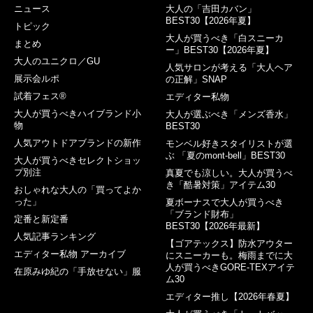
ニュース
大人の「吉田カバン」
BEST30【2026年夏】
トピック
大人が買うべき「白スニーカ
まとめ
ー」BEST30【2026年夏】
大人のユニクロ／GU
人気サロンが考える「大人ヘア
展示会ルポ
の正解」SNAP
試着フェス®︎
エディター私物
大人が買うべきハイブランド小
大人が選ぶべき「メンズ香水」
物
BEST30
人気アウトドアブランドの新作
モンベル好きスタイリストが選
ぶ 「夏のmont-bell」BEST30
大人が買うべきセレクトショッ
プ別注
真夏でも涼しい。大人が買うべ
き「酷暑対策」アイテム30
おしゃれな大人の「買ってよか
った」
夏ボーナスで大人が買うべき
「ブランド財布」
定番と新定番
BEST30【2026年最新】
人気記事ランキング
【ゴアテックス】防水アウター
エディター私物 アーカイブ
にスニーカーも。梅雨までに大
人が買うべきGORE-TEXアイテ
在原みゆ紀の「手放せない」服
ム30
エディター推し【2026年春夏】