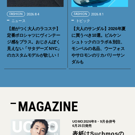
FASHION
2026.8.4
FASHION
2026.8.1
ニュース
トピック
【差がつく大人のラコステ】
【大人のサンダル】2026年夏
定番ポロシャツにヴィンテー
に買うべき10選。ビルケン
ジ感をプラス。おじさんぽく
シュトックのコラボ＆別注、
見えない「サタデーズ NYC」
モンベルの名品、ウーフォス
のカスタムモデルが欲しい！
やサロモンのリカバリーサン
ダルも
MAGAZINE
UOMO2026年8・9月合併号
6月25日発売
表紙はSuchmosの