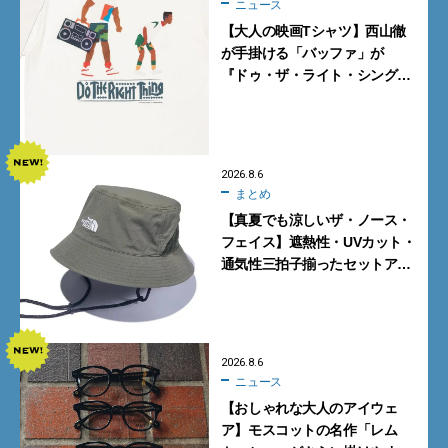
ニュース
【大人の映画Tシャツ】西山徹
が手掛ける「バッファ」が
『ドゥ・ザ・ライト・シング』
とコラボ！【8月8日発売】
2026.8.6
まとめ
【真夏でも涼しいザ・ノース・
フェイス】遮熱性・UVカット・
通気性三拍子揃ったセットアッ
プに大注目。酷暑対策に大人が
買うべき3選
2026.8.6
ニュース
【おしゃれな大人のアイウェ
ア】モスコットの名作「レム