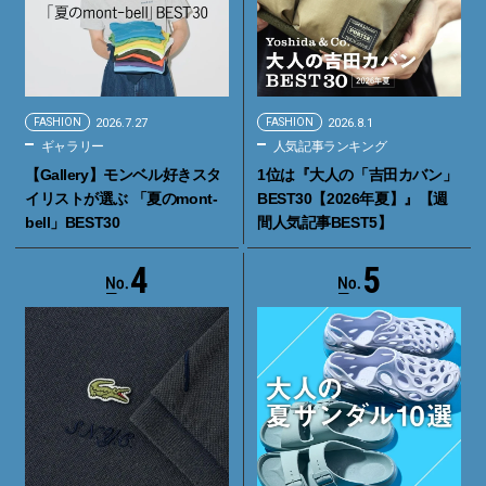
FASHION
2026.7.27
FASHION
2026.8.1
ギャラリー
人気記事ランキング
【Gallery】モンベル好きスタ
1位は『大人の「吉田カバン」
イリストが選ぶ 「夏のmont-
BEST30【2026年夏】』【週
bell」BEST30
間人気記事BEST5】
4
5