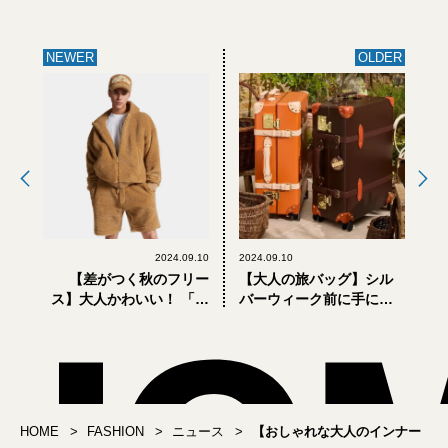
NEWER
OLDER
2024.09.10
2024.09.10
【差がつく秋のフリー
【大人の旅バッグ】シル
ス】大人かわいい！ 「デ
バーウィーク前に手に入
ィースクエアード」新カ
れたい「グローブ・トロ
プセルコレクションが買
ッター」の新作キャリー
い
ケース
HOME
FASHION
ニュース
【おしゃれな大人のインナー