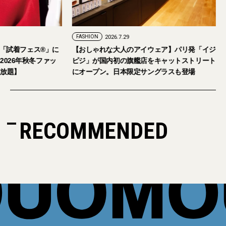
4
FASHION
2026.7.29
・6日開催。「試着フェス®︎」に
【おしゃれな大人のアイウェア】パリ発
招待。【2026年秋冬ファッ
ピジ」が国内初の旗艦店をキャットスト
テム試し放題】
にオープン。日本限定サングラスも登場
RECOMMENDED