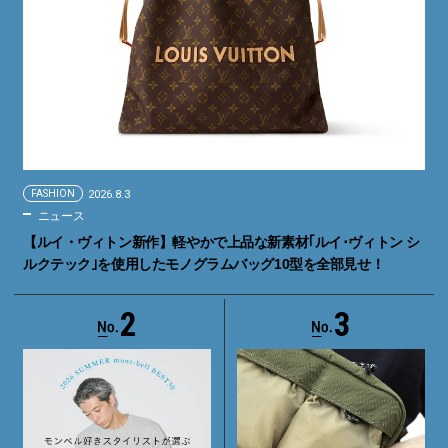
FASHION
2026.8.3
ニュース
【ルイ・ヴィトン新作】軽やかで上品な新素材｢ルイ･ヴィトン シ
ルクテック｣を使用したモノグラムバッグ10型を全部見せ！
2
3