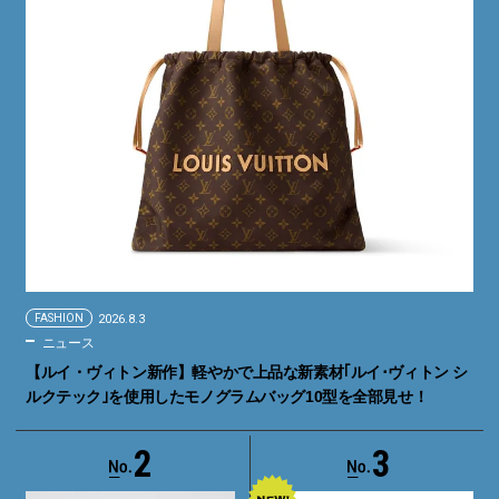
FASHION
2026.8.3
ニュース
【ルイ・ヴィトン新作】軽やかで上品な新素材｢ルイ･ヴィトン シ
ルクテック｣を使用したモノグラムバッグ10型を全部見せ！
2
3