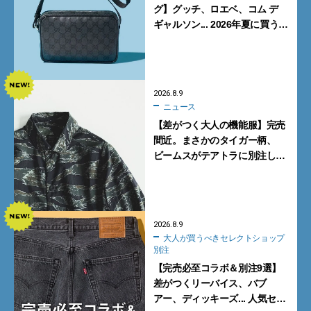
グ】グッチ、ロエベ、コム デ
ギャルソン... 2026年夏に買うべ
き新作5選
2026.8.9
ニュース
【差がつく大人の機能服】完売
間近。まさかのタイガー柄、
ビームスがテアトラに別注した
シャツ＆パンツを狙い撃ち！
2026.8.9
大人が買うべきセレクトショップ
別注
【完売必至コラボ＆別注9選】
差がつくリーバイス、バブ
アー、ディッキーズ... 人気セレ