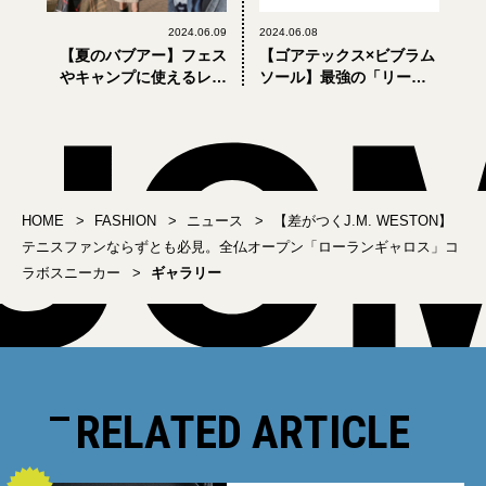
2024.06.09
2024.06.08
【夏のバブアー】フェス
【ゴアテックス×ビブラム
やキャンプに使えるレイ
ソール】最強の「リーガ
ンブーツやロゴTも。代官
ル」現る。全天候型プレ
山 蔦屋書店にポップアッ
ーントゥが6月8日発売！
プストアがオープン
HOME
FASHION
ニュース
【差がつくJ.M. WESTON】
テニスファンならずとも必見。全仏オープン「ローランギャロス」コ
ラボスニーカー
ギャラリー
RELATED ARTICLE