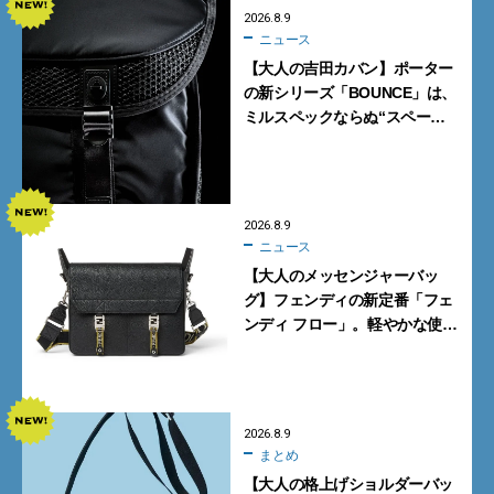
2026.8.9
ニュース
【大人の吉田カバン】ポーター
の新シリーズ「BOUNCE」は、
ミルスペックならぬ“スペース
スペック”の機能美あふれる黒
バッグ
2026.8.9
ニュース
【大人のメッセンジャーバッ
グ】フェンディの新定番「フェ
ンディ フロー」。軽やかな使い
心地と美しい佇まいを両立
【FENDI】
2026.8.9
まとめ
【大人の格上げショルダーバッ