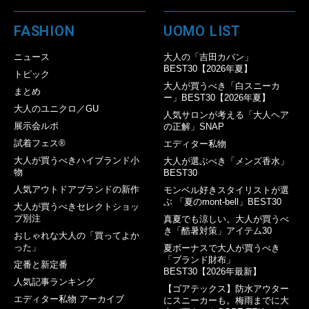
FASHION
UOMO LIST
ニュース
大人の「吉田カバン」
BEST30【2026年夏】
トピック
大人が買うべき「白スニーカ
まとめ
ー」BEST30【2026年夏】
大人のユニクロ／GU
人気サロンが考える「大人ヘア
展示会ルポ
の正解」SNAP
試着フェス®︎
エディター私物
大人が買うべきハイブランド小
大人が選ぶべき「メンズ香水」
物
BEST30
人気アウトドアブランドの新作
モンベル好きスタイリストが選
ぶ 「夏のmont-bell」BEST30
大人が買うべきセレクトショッ
プ別注
真夏でも涼しい。大人が買うべ
き「酷暑対策」アイテム30
おしゃれな大人の「買ってよか
った」
夏ボーナスで大人が買うべき
「ブランド財布」
定番と新定番
BEST30【2026年最新】
人気記事ランキング
【ゴアテックス】防水アウター
エディター私物 アーカイブ
にスニーカーも。梅雨までに大