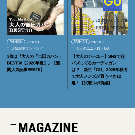
FASHION
2026.8.1
FASHION
2026.8.7
人気記事ランキング
大人のユニクロ／GU
1位は『大人の「吉田カバン」
【大人のジーユー】SNSで超
BEST30【2026年夏】』【週
バズってるカーディガン
間人気記事BEST5】
は？ 新生「GU」2026年秋冬
で大人メンズが買うべき12
選！【試着ルポ前編】
MAGAZINE