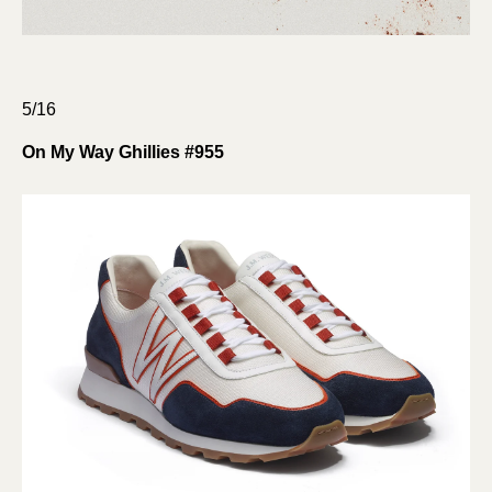
5/16
On My Way Ghillies #955