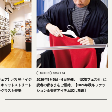
FASHION
2026.7.29
FASHION
2026.7.24
【おしゃれな大人のアイウェア】パリ発「イジ
2026年9月5日・
ピジ」が国内初の旗艦店をキャットストリート
読者の皆さまをご招
にオープン。日本限定サングラスも登場
ション＆美容アイテ