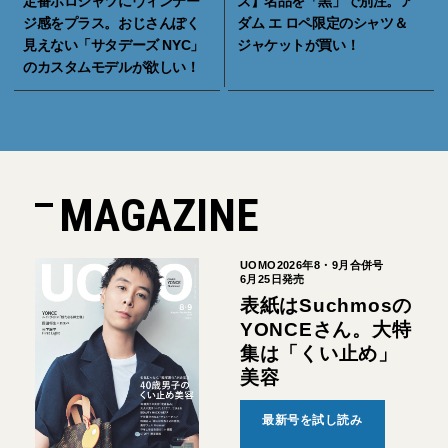
定番ポロシャツにヴィンテー
ズ】名品を「黒」で別注。ア
ジ感をプラス。おじさんぽく
ダム エ ロペ限定のシャツ＆
見えない「サタデーズ NYC」
ジャケットが買い！
のカスタムモデルが欲しい！
MAGAZINE
UOMO2026年8・9月合併号
6月25日発売
表紙はSuchmosの
YONCEさん。大特
集は「くい止め」
美容
最新号を試し読み