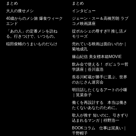
まとめ
まとめ
大人の痩せメシ
インタビュー
40歳からのメシ旅 爆食ウィーク
ジェーン・スー＆高橋芳朗 ラブ
エンド
コメ映画講座
「あの人」の定番メシを訪ね
掟ポルシェの尊すぎ!! 推し活メ
る。行きつけで、いつもの。
モリーズ
稲田俊輔のうまいものだらけ
売れている映画は面白いのか｜
菊地成孔
篠山紀信 美女標本箱MOVIE
飲み会で使える！ ポピュラー哲
学講座｜谷川嘉浩
長谷川町蔵が勝手に選ぶ、世界
のおじさん迷宮会
明日話したくなるアートの小噺
｜筧菜奈子
働くを再設計する 本当は働き
たくないあなたのために。
歌人が推す 短いのに、引きずり
込まれるマンガ｜枡野浩一
BOOKコラム 仕事は泥臭い｜
千野帽子