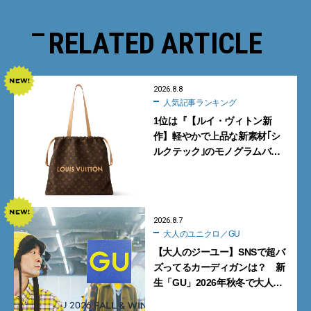
RELATED ARTICLE
2026.8.8
人気記事ランキング
1位は『【ルイ・ヴィトン新
作】軽やかで上品な新素材｢シ
ルクテック｣のモノグラムバッ
グ10型を全部見せ』【週間人気
記事BEST5】
2026.8.7
大人のユニクロ／GU
【大人のジーユー】SNSで超バ
ズってるカーディガンは？ 新
生「GU」2026年秋冬で大人メ
ンズが買うべき12選！【試着ル