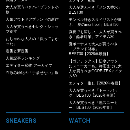
エディター私物
大人が買うべきハイブランド小
大人が選ぶべき「メンズ香水」
物
BEST30
人気アウトドアブランドの新作
モンベル好きスタイリストが選
ぶ 「夏のmont-bell」BEST30
大人が買うべきセレクトショッ
プ別注
真夏でも涼しい。大人が買うべ
き「酷暑対策」アイテム30
おしゃれな大人の「買ってよか
った」
夏ボーナスで大人が買うべき
「ブランド財布」
定番と新定番
BEST30【2026年最新】
人気記事ランキング
【ゴアテックス】防水アウター
エディター私物 アーカイブ
にスニーカーも。梅雨までに大
人が買うべきGORE-TEXアイテ
在原みゆ紀の「手放せない」服
ム30
エディター推し【2026年春夏】
大人が買うべき「トートバッ
グ」BEST30【2026年春夏】
大人が買うべき「黒スニーカ
ー」BEST30【2026年春】
SNEAKERS
WATCH