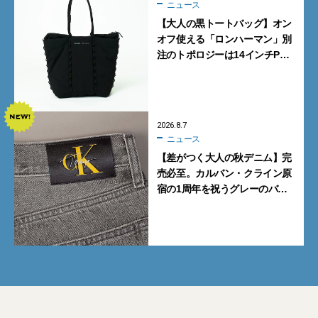
ニュース
【大人の黒トートバッグ】オン
オフ使える「ロンハーマン」別
注のトポロジーは14インチPC
も収納可
2026.8.7
ニュース
【差がつく大人の秋デニム】完
売必至。カルバン・クライン原
宿の1周年を祝うグレーのバ
ギーデニムが数量限定発売