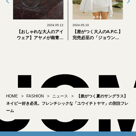
2024.05.12
2024.05.10
【おしゃれな大人のアイ
【差がつく大人のA.P.C.】
ウェア】アヤメが南青山
完売必至の「ジョウン
に新店舗「ayamerow」
ド」コラボ。夏のバカン
をオープン
スがテーマのカプセルコ
レクションを一気見！
HOME
FASHION
ニュース
【差がつく夏のサングラス】
ネイビー好き必見。フレンチシックな「ユウイチトヤマ」の別注フレ
ーム