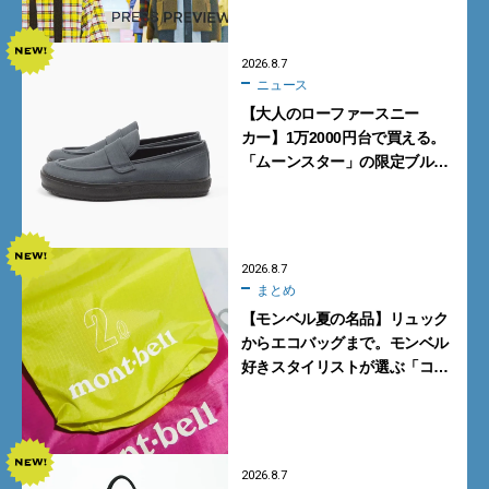
ポ前編】
2026.8.7
ニュース
【大人のローファースニー
カー】1万2000円台で買える。
「ムーンスター」の限定ブルー
グレーを見逃すな
2026.8.7
まとめ
【モンベル夏の名品】リュック
からエコバッグまで。モンベル
好きスタイリストが選ぶ「コス
パも最高な超軽量バッグ」5選
2026.8.7