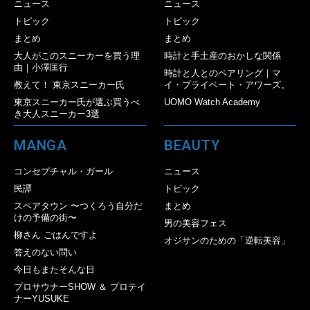
ニュース
ニュース
トピック
トピック
まとめ
まとめ
大人がこのスニーカーを買う理
時計と手土産のおかしな関係
由｜小澤匡行
時計と人とのペアリング｜マ
教えて！ 東京スニーカー氏
イ・プライベート・アワーズ。
東京スニーカー氏が選ぶ買うべ
UOMO Watch Academy
き大人スニーカー3選
MANGA
BEAUTY
コンセプチャル・ガール
ニュース
民譚
トピック
スペアタウン 〜つくろう自分だ
まとめ
けの予備の街〜
男の美容フェス
柳さん ごはんですよ
オジサンのための「逆転美容」
答えのない問い
今日もまたそんな日
プロサウナーSHOW ＆ プロテイ
ナーYUSUKE