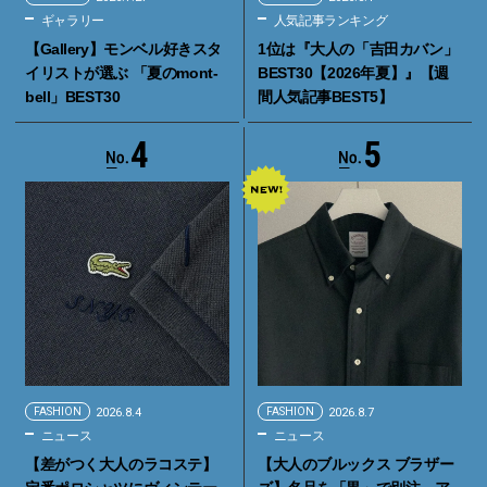
ギャラリー
人気記事ランキング
【Gallery】モンベル好きスタ
1位は『大人の「吉田カバン」
イリストが選ぶ 「夏のmont-
BEST30【2026年夏】』【週
bell」BEST30
間人気記事BEST5】
4
5
FASHION
2026.8.4
FASHION
2026.8.7
ニュース
ニュース
【差がつく大人のラコステ】
【大人のブルックス ブラザー