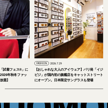
FASHION
2026.7.24
FASHION
2026.7.29
2026年9月5日・6日開催。「試着フェス®︎」に
【おしゃれな大人の
読者の皆さまをご招待。【2026年秋冬ファッ
ピジ」が国内初の旗
ション＆美容アイテム試し放題】
にオープン。日本限