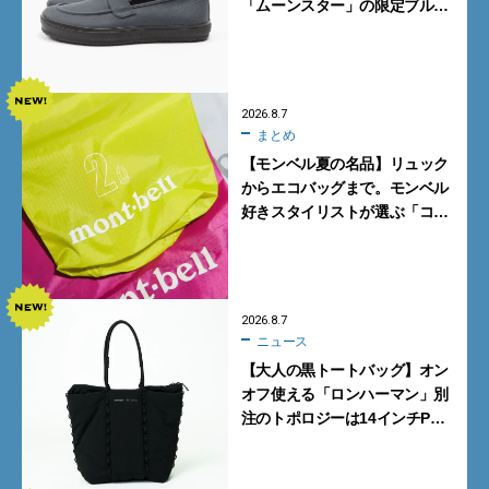
「ムーンスター」の限定ブルー
グレーを見逃すな
2026.8.7
まとめ
【モンベル夏の名品】リュック
からエコバッグまで。モンベル
好きスタイリストが選ぶ「コス
パも最高な超軽量バッグ」5選
2026.8.7
ニュース
【大人の黒トートバッグ】オン
オフ使える「ロンハーマン」別
注のトポロジーは14インチPC
も収納可