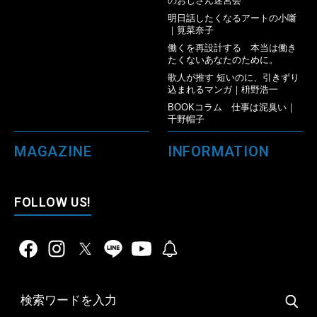
のおじさん迷宮会
明日話したくなるアートの小噺
｜筧菜奈子
働くを再設計する 本当は働き
たくないあなたのために。
歌人が推す 短いのに、引きずり
込まれるマンガ｜枡野浩一
BOOKコラム 仕事は泥臭い｜
千野帽子
MAGAZINE
INFORMATION
FOLLOW US!