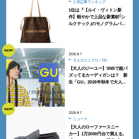
人気記事ランキング
1位は『【ルイ・ヴィトン新
作】軽やかで上品な新素材｢シ
ルクテック｣のモノグラムバッ
グ10型を全部見せ』【週間人気
記事BEST5】
2026.8.7
大人のユニクロ／GU
【大人のジーユー】SNSで超バ
ズってるカーディガンは？ 新
生「GU」2026年秋冬で大人メ
ンズが買うべき12選！【試着ル
ポ前編】
2026.8.7
ニュース
【大人のローファースニー
カー】1万2000円台で買える。