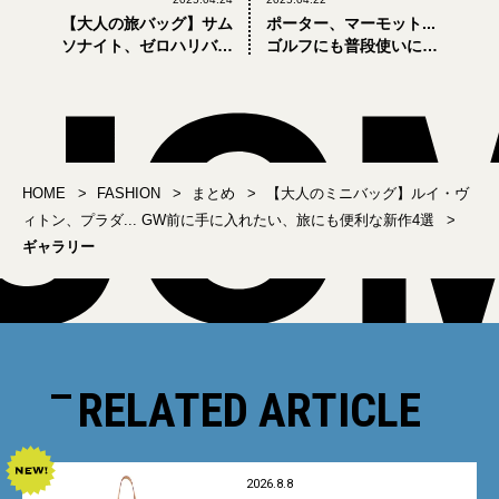
【大人の旅バッグ】サム
ポーター、マーモット...
ソナイト、ゼロハリバー
ゴルフにも普段使いに
トン、リモワ... GW前に買
も。GW前に買っておくべ
っておくべき「最新スー
き「超優秀バッグ」4選
ツケース」5選
HOME
FASHION
まとめ
【大人のミニバッグ】ルイ・ヴ
ィトン、プラダ... GW前に手に入れたい、旅にも便利な新作4選
ギャラリー
RELATED ARTICLE
2026.8.8