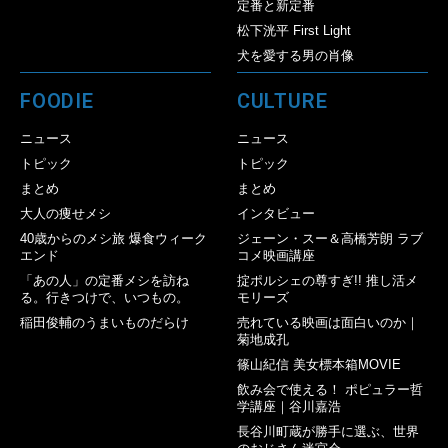
定番と新定番
松下洸平 First Light
犬を愛する男の肖像
FOODIE
CULTURE
ニュース
ニュース
トピック
トピック
まとめ
まとめ
大人の痩せメシ
インタビュー
40歳からのメシ旅 爆食ウィーク
ジェーン・スー＆高橋芳朗 ラブ
エンド
コメ映画講座
「あの人」の定番メシを訪ね
掟ポルシェの尊すぎ!! 推し活メ
る。行きつけで、いつもの。
モリーズ
稲田俊輔のうまいものだらけ
売れている映画は面白いのか｜
菊地成孔
篠山紀信 美女標本箱MOVIE
飲み会で使える！ ポピュラー哲
学講座｜谷川嘉浩
長谷川町蔵が勝手に選ぶ、世界