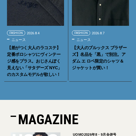
FASHION
2026.8.4
FASHION
2026.8.7
ニュース
ニュース
【差がつく大人のラコステ】
【大人のブルックス ブラザー
定番ポロシャツにヴィンテー
ズ】名品を「黒」で別注。ア
ジ感をプラス。おじさんぽく
ダム エ ロペ限定のシャツ＆
見えない「サタデーズ NYC」
ジャケットが買い！
のカスタムモデルが欲しい！
MAGAZINE
UOMO2026年8・9月合併号