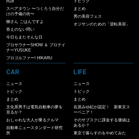
民譚
トピック
スペアタウン 〜つくろう自分だ
まとめ
けの予備の街〜
男の美容フェス
柳さん ごはんですよ
オジサンのための「逆転美容」
答えのない問い
今日もまたそんな日
プロサウナーSHOW ＆ プロテイ
ナーYUSUKE
プロゴルファー! HIKARU
CAR
LIFE
ニュース
ニュース
トピック
トピック
まとめ
まとめ
文化系男子は電気自動車の夢を
在原みゆ紀が認定！ 新東京ス
見るか？
ーベニア！
おしゃれな大人が乗るクルマ
そのサブスクに課金する価値は
あるか？
自動車ニュースタンダード研究
所
東京で暮らすのをやめてみた