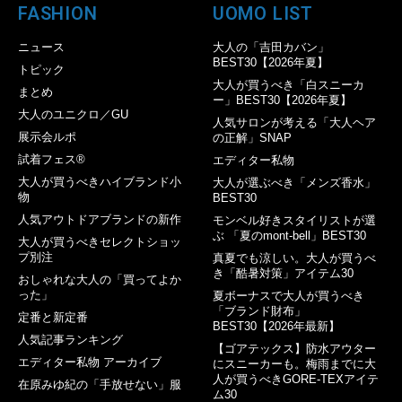
FASHION
UOMO LIST
ニュース
大人の「吉田カバン」
BEST30【2026年夏】
トピック
大人が買うべき「白スニーカ
まとめ
ー」BEST30【2026年夏】
大人のユニクロ／GU
人気サロンが考える「大人ヘア
展示会ルポ
の正解」SNAP
試着フェス®︎
エディター私物
大人が買うべきハイブランド小
大人が選ぶべき「メンズ香水」
物
BEST30
人気アウトドアブランドの新作
モンベル好きスタイリストが選
ぶ 「夏のmont-bell」BEST30
大人が買うべきセレクトショッ
プ別注
真夏でも涼しい。大人が買うべ
き「酷暑対策」アイテム30
おしゃれな大人の「買ってよか
った」
夏ボーナスで大人が買うべき
「ブランド財布」
定番と新定番
BEST30【2026年最新】
人気記事ランキング
【ゴアテックス】防水アウター
エディター私物 アーカイブ
にスニーカーも。梅雨までに大
人が買うべきGORE-TEXアイテ
在原みゆ紀の「手放せない」服
ム30