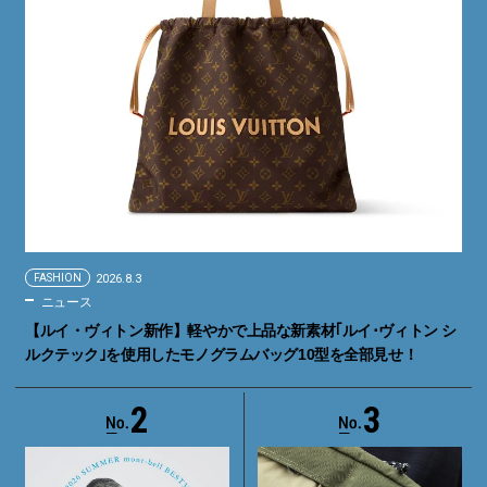
FASHION
2026.8.3
ニュース
【ルイ・ヴィトン新作】軽やかで上品な新素材｢ルイ･ヴィトン シ
ルクテック｣を使用したモノグラムバッグ10型を全部見せ！
2
3