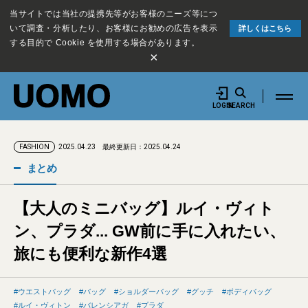
当サイトでは当社の提携先等がお客様のニーズ等につ
いて調査・分析したり、お客様にお勧めの広告を表示
詳しくはこちら
する目的で Cookie を使用する場合があります。
×
LOGIN
SEARCH
2025.04.23
最終更新日：2025.04.24
FASHION
まとめ
【大人のミニバッグ】ルイ・ヴィト
ン、プラダ... GW前に手に入れたい、
旅にも便利な新作4選
ウエストバッグ
バッグ
ショルダーバッグ
グッチ
ボディバッグ
ルイ・ヴィトン
バレンシアガ
プラダ