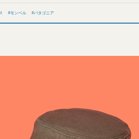
ス
モンベル
パタゴニア