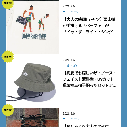
2026.8.6
ニュース
【大人の映画Tシャツ】西山徹
が手掛ける「バッファ」が
『ドゥ・ザ・ライト・シング』
とコラボ！【8月8日発売】
2026.8.6
まとめ
【真夏でも涼しいザ・ノース・
フェイス】遮熱性・UVカット・
通気性三拍子揃ったセットアッ
プに大注目。酷暑対策に大人が
買うべき3選
2026.8.6
ニュース
【おしゃれな大人のアイウェ