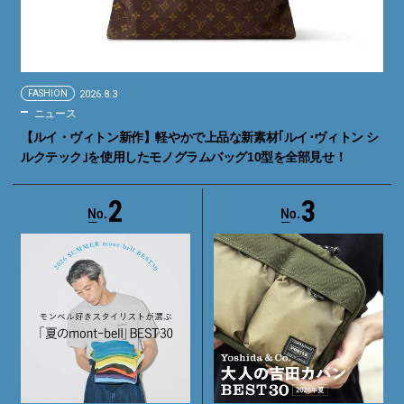
FASHION
2026.8.3
ニュース
【ルイ・ヴィトン新作】軽やかで上品な新素材｢ルイ･ヴィトン シ
ルクテック｣を使用したモノグラムバッグ10型を全部見せ！
2
3