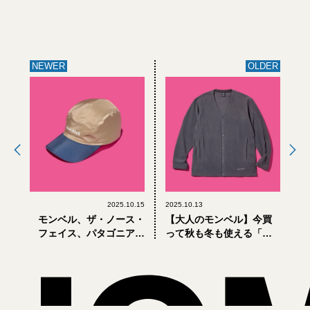
NEWER
OLDER
2025.10.15
2025.10.13
モンベル、ザ・ノース・
【大人のモンベル】今買
フェイス、パタゴニア。
って秋も冬も使える「コ
秋のアクティビティに必
スパ抜群フリース」5選
携「キャップ＆ハット」5
【mont-bell】
選