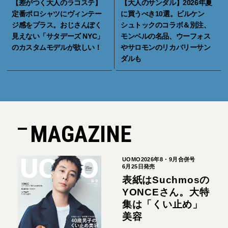
【差がつく大人のラコステ】
【大人のサンダル】2026年夏
定番ポロシャツにヴィンテー
に買うべき10選。ビルケン
ジ感をプラス。おじさんぽく
シュトックのコラボ＆別注、
見えない「サタデーズ NYC」
モンベルの名品、ウーフォス
のカスタムモデルが欲しい！
やサロモンのリカバリーサン
ダルも
MAGAZINE
UOMO2026年8・9月合併号
6月25日発売
表紙はSuchmosの
YONCEさん。大特
集は「くい止め」
美容