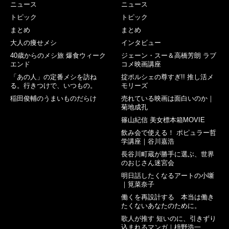
ニュース
ニュース
トピック
トピック
まとめ
まとめ
大人の痩せメシ
インタビュー
40歳からのメシ旅 爆食ウィーク
ジェーン・スー＆高橋芳朗 ラブ
エンド
コメ映画講座
「あの人」の定番メシを訪ね
掟ポルシェの尊すぎ!! 推し活メ
る。行きつけで、いつもの。
モリーズ
稲田俊輔のうまいものだらけ
売れている映画は面白いのか｜
菊地成孔
篠山紀信 美女標本箱MOVIE
飲み会で使える！ ポピュラー哲
学講座｜谷川嘉浩
長谷川町蔵が勝手に選ぶ、世界
のおじさん迷宮会
明日話したくなるアートの小噺
｜筧菜奈子
働くを再設計する 本当は働き
たくないあなたのために。
歌人が推す 短いのに、引きずり
込まれるマンガ｜枡野浩一