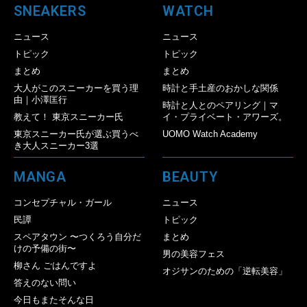
SNEAKERS
WATCH
ニュース
ニュース
トピック
トピック
まとめ
まとめ
大人がこのスニーカーを買う理
時計と手土産のおかしな関係
由｜小澤匡行
時計と人とのペアリング｜マ
教えて！ 東京スニーカー氏
イ・プライベート・アワーズ。
東京スニーカー氏が選ぶ買うべ
UOMO Watch Academy
き大人スニーカー3選
MANGA
BEAUTY
コンセプチャル・ガール
ニュース
民譚
トピック
スペアタウン 〜つくろう自分だ
まとめ
けの予備の街〜
男の美容フェス
柳さん ごはんですよ
オジサンのための「逆転美容」
答えのない問い
今日もまたそんな日