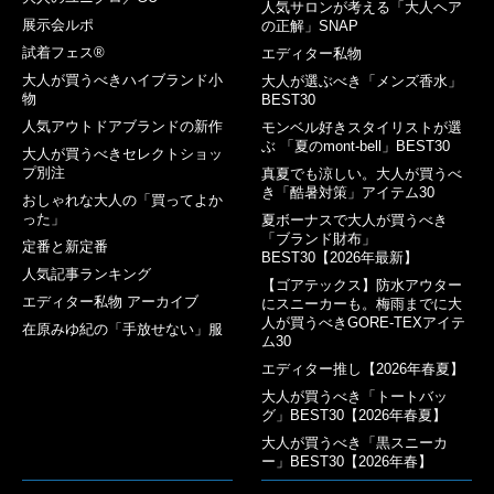
人気サロンが考える「大人ヘア
展示会ルポ
の正解」SNAP
試着フェス®︎
エディター私物
大人が買うべきハイブランド小
大人が選ぶべき「メンズ香水」
物
BEST30
人気アウトドアブランドの新作
モンベル好きスタイリストが選
ぶ 「夏のmont-bell」BEST30
大人が買うべきセレクトショッ
プ別注
真夏でも涼しい。大人が買うべ
き「酷暑対策」アイテム30
おしゃれな大人の「買ってよか
った」
夏ボーナスで大人が買うべき
「ブランド財布」
定番と新定番
BEST30【2026年最新】
人気記事ランキング
【ゴアテックス】防水アウター
エディター私物 アーカイブ
にスニーカーも。梅雨までに大
人が買うべきGORE-TEXアイテ
在原みゆ紀の「手放せない」服
ム30
エディター推し【2026年春夏】
大人が買うべき「トートバッ
グ」BEST30【2026年春夏】
大人が買うべき「黒スニーカ
ー」BEST30【2026年春】