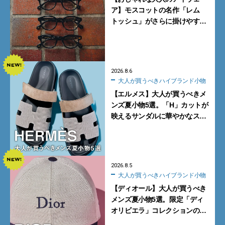
ア】モスコットの名作「レム
トッシュ」がさらに掛けやす
く。より多くの人にフィットす
る新モデルが秀逸すぎる
2026.8.6
大人が買うべきハイブランド小物
【エルメス】大人が買うべきメ
ンズ夏小物5選。「H」カットが
映えるサンダルに華やかなス
カーフ、旬のボートモカシンに
注目
2026.8.5
大人が買うべきハイブランド小物
【ディオール】大人が買うべき
メンズ夏小物5選。限定「ディ
オリビエラ」コレクションの
バッグ＆ローファー、キャップ