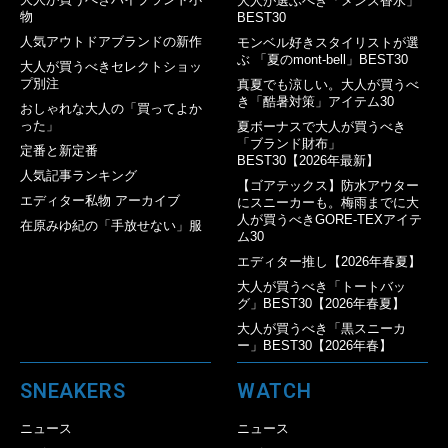
大人が選ぶべき「メンズ香水」
物
BEST30
人気アウトドアブランドの新作
モンベル好きスタイリストが選
ぶ 「夏のmont-bell」BEST30
大人が買うべきセレクトショッ
プ別注
真夏でも涼しい。大人が買うべ
き「酷暑対策」アイテム30
おしゃれな大人の「買ってよか
った」
夏ボーナスで大人が買うべき
「ブランド財布」
定番と新定番
BEST30【2026年最新】
人気記事ランキング
【ゴアテックス】防水アウター
エディター私物 アーカイブ
にスニーカーも。梅雨までに大
人が買うべきGORE-TEXアイテ
在原みゆ紀の「手放せない」服
ム30
エディター推し【2026年春夏】
大人が買うべき「トートバッ
グ」BEST30【2026年春夏】
大人が買うべき「黒スニーカ
ー」BEST30【2026年春】
SNEAKERS
WATCH
ニュース
ニュース