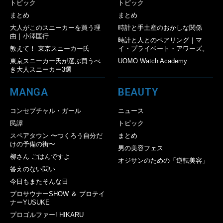
トピック
トピック
まとめ
まとめ
大人がこのスニーカーを買う理
時計と手土産のおかしな関係
由｜小澤匡行
時計と人とのペアリング｜マ
教えて！ 東京スニーカー氏
イ・プライベート・アワーズ。
東京スニーカー氏が選ぶ買うべ
UOMO Watch Academy
き大人スニーカー3選
MANGA
BEAUTY
コンセプチャル・ガール
ニュース
民譚
トピック
スペアタウン 〜つくろう自分だ
まとめ
けの予備の街〜
男の美容フェス
柳さん ごはんですよ
オジサンのための「逆転美容」
答えのない問い
今日もまたそんな日
プロサウナーSHOW ＆ プロテイ
ナーYUSUKE
プロゴルファー! HIKARU