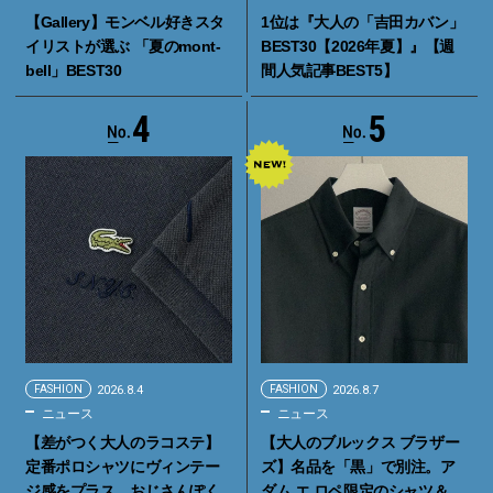
【Gallery】モンベル好きスタ
1位は『大人の「吉田カバン」
イリストが選ぶ 「夏のmont-
BEST30【2026年夏】』【週
bell」BEST30
間人気記事BEST5】
4
5
FASHION
2026.8.4
FASHION
2026.8.7
ニュース
ニュース
【差がつく大人のラコステ】
【大人のブルックス ブラザー
定番ポロシャツにヴィンテー
ズ】名品を「黒」で別注。ア
ジ感をプラス。おじさんぽく
ダム エ ロペ限定のシャツ＆