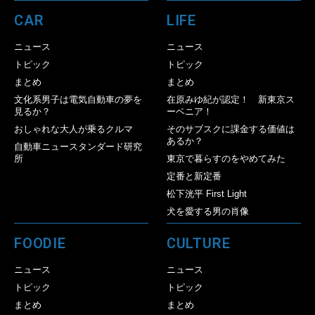
CAR
LIFE
ニュース
ニュース
トピック
トピック
まとめ
まとめ
文化系男子は電気自動車の夢を
在原みゆ紀が認定！ 新東京ス
見るか？
ーベニア！
おしゃれな大人が乗るクルマ
そのサブスクに課金する価値は
あるか？
自動車ニュースタンダード研究
所
東京で暮らすのをやめてみた
定番と新定番
松下洸平 First Light
犬を愛する男の肖像
FOODIE
CULTURE
ニュース
ニュース
トピック
トピック
まとめ
まとめ