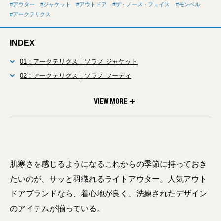
アウター
ジャケット
アウトドア
ザ・ノース・フェイス
モンベル
アークテリクス
INDEX
01：アークテリクス｜ソラノ ジャケット
02：アークテリクス｜ソラノ フーディ
03：ザ・ノース・フェイス｜マウンテンライトジャケット
04：モンベル｜ストレッチ トラベルジャケット
VIEW MORE
肌寒さを感じるようになるこれからの季節に持っておき
たいのが、サッと羽織れるライトアウター。人気アウト
ドアブランドなら、着心地が良く、洗練されたデザイン
のアイテムが揃っている。