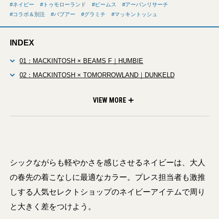
ネイビー
トゥモローランド
ビームス
アーバンリサーチ
コラボ＆別注
バブアー
グラミチ
マッキントッシュ
INDEX
01：MACKINTOSH × BEAMS F｜HUMBIE
02：MACKINTOSH × TOMORROWLAND｜DUNKELD
03：Barbour × TOMORROWLAND｜SPEY
04：Gramicci × URBAN RESEARCH｜STRETCH PANTS
VIEW MORE
シックながらも軽やかさを感じさせるネイビーは、大人
の春先の着こなしに最適なカラー。プレス担当者も激推
しする人気セレクトショップのネイビーアイテムで周り
と大きく差をつけよう。