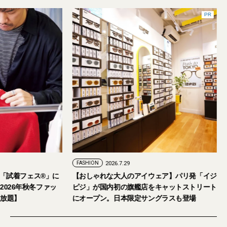
PR
FASHION
2026.7.29
。「試着フェス®︎」に
【おしゃれな大人のアイウェア】パリ発「イジ
026年秋冬ファッ
ピジ」が国内初の旗艦店をキャットストリート
放題】
にオープン。日本限定サングラスも登場