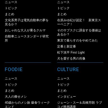
ニュース
ニュース
トピック
トピック
まとめ
まとめ
文化系男子は電気自動車の夢を
在原みゆ紀が認定！ 新東京ス
見るか？
ーベニア！
おしゃれな大人が乗るクルマ
そのサブスクに課金する価値は
あるか？
自動車ニュースタンダード研究
所
東京で暮らすのをやめてみた
定番と新定番
松下洸平 First Light
犬を愛する男の肖像
FOODIE
CULTURE
ニュース
ニュース
トピック
トピック
まとめ
まとめ
大人の痩せメシ
インタビュー
40歳からのメシ旅 爆食ウィーク
ジェーン・スー＆高橋芳朗 ラブ
エンド
コメ映画講座