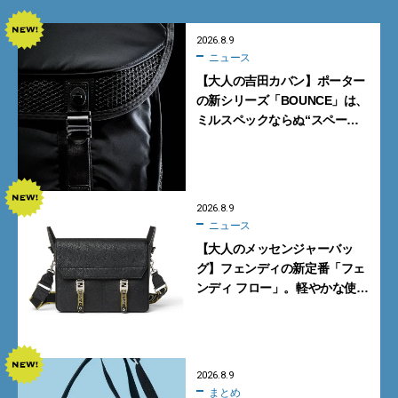
2026.8.9
ニュース
【大人の吉田カバン】ポーター
の新シリーズ「BOUNCE」は、
ミルスペックならぬ“スペース
スペック”の機能美あふれる黒
バッグ
2026.8.9
ニュース
【大人のメッセンジャーバッ
グ】フェンディの新定番「フェ
ンディ フロー」。軽やかな使い
心地と美しい佇まいを両立
【FENDI】
2026.8.9
まとめ