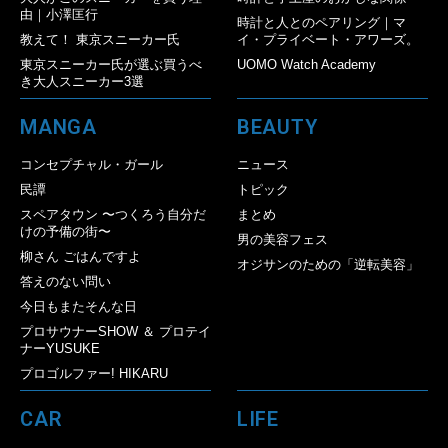
由｜小澤匡行
時計と人とのペアリング｜マ
教えて！ 東京スニーカー氏
イ・プライベート・アワーズ。
東京スニーカー氏が選ぶ買うべ
UOMO Watch Academy
き大人スニーカー3選
MANGA
BEAUTY
コンセプチャル・ガール
ニュース
民譚
トピック
スペアタウン 〜つくろう自分だ
まとめ
けの予備の街〜
男の美容フェス
柳さん ごはんですよ
オジサンのための「逆転美容」
答えのない問い
今日もまたそんな日
プロサウナーSHOW ＆ プロテイ
ナーYUSUKE
プロゴルファー! HIKARU
CAR
LIFE