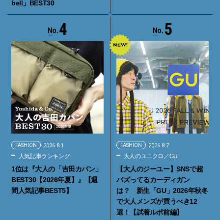
bell」BEST30
4
5
FASHION
2026.8.1
FASHION
2026.8.7
人気記事ランキング
大人のユニクロ／GU
1位は『大人の「吉田カバン」
【大人のジーユー】SNSで超
BEST30【2026年夏】』【週
バズってるカーディガン
間人気記事BEST5】
は？ 新生「GU」2026年秋冬
で大人メンズが買うべき12
選！【試着ルポ前編】