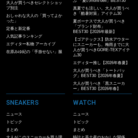
ぶ 「夏のmont-bell」BEST30
大人が買うべきセレクトショッ
プ別注
真夏でも涼しい。大人が買うべ
き「酷暑対策」アイテム30
おしゃれな大人の「買ってよか
った」
夏ボーナスで大人が買うべき
「ブランド財布」
定番と新定番
BEST30【2026年最新】
人気記事ランキング
【ゴアテックス】防水アウター
エディター私物 アーカイブ
にスニーカーも。梅雨までに大
人が買うべきGORE-TEXアイテ
在原みゆ紀の「手放せない」服
ム30
エディター推し【2026年春夏】
大人が買うべき「トートバッ
グ」BEST30【2026年春夏】
大人が買うべき「黒スニーカ
ー」BEST30【2026年春】
SNEAKERS
WATCH
ニュース
ニュース
トピック
トピック
まとめ
まとめ
大人がこのスニーカーを買う理
時計と手土産のおかしな関係