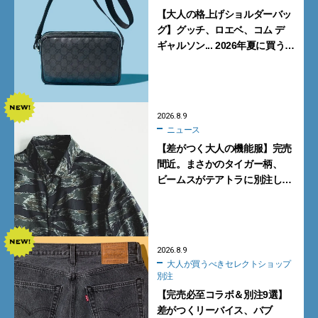
【大人の格上げショルダーバッ
グ】グッチ、ロエベ、コム デ
ギャルソン... 2026年夏に買うべ
き新作5選
2026.8.9
ニュース
【差がつく大人の機能服】完売
間近。まさかのタイガー柄、
ビームスがテアトラに別注した
シャツ＆パンツを狙い撃ち！
2026.8.9
大人が買うべきセレクトショップ
別注
【完売必至コラボ＆別注9選】
差がつくリーバイス、バブ