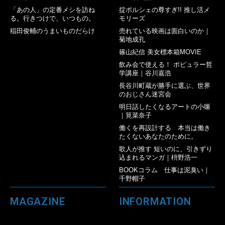
「あの人」の定番メシを訪ね
掟ポルシェの尊すぎ!! 推し活メ
る。行きつけで、いつもの。
モリーズ
稲田俊輔のうまいものだらけ
売れている映画は面白いのか｜
菊地成孔
篠山紀信 美女標本箱MOVIE
飲み会で使える！ ポピュラー哲
学講座｜谷川嘉浩
長谷川町蔵が勝手に選ぶ、世界
のおじさん迷宮会
明日話したくなるアートの小噺
｜筧菜奈子
働くを再設計する 本当は働き
たくないあなたのために。
歌人が推す 短いのに、引きずり
込まれるマンガ｜枡野浩一
BOOKコラム 仕事は泥臭い｜
千野帽子
MAGAZINE
INFORMATION