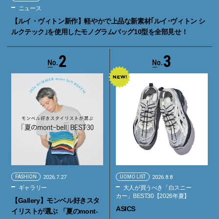
ニュース
【ルイ・ヴィトン新作】軽やかで上品な新素材｢ルイ･ヴィトン シ
ルクテック｣を使用したモノグラムバッグ10型を全部見せ！
2
3
FASHION
2026.7.27
UOMO LIST
2026.8.8
ギャラリー
大人が買うべき「白スニー
カー」BEST30【2026年夏】
【Gallery】モンベル好きスタ
ASICS
イリストが選ぶ 「夏のmont-