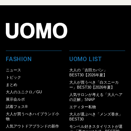
FASHION
UOMO LIST
ニュース
大人の「吉田カバン」
BEST30【2026年夏】
トピック
大人が買うべき「白スニーカ
まとめ
ー」BEST30【2026年夏】
大人のユニクロ／GU
人気サロンが考える「大人ヘア
展示会ルポ
の正解」SNAP
試着フェス®︎
エディター私物
大人が買うべきハイブランド小
大人が選ぶべき「メンズ香水」
物
BEST30
人気アウトドアブランドの新作
モンベル好きスタイリストが選