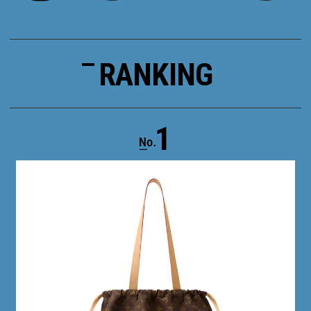
RANKING
1