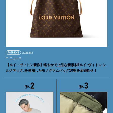
FASHION
2026.8.3
ニュース
【ルイ・ヴィトン新作】軽やかで上品な新素材｢ルイ･ヴィトン シ
ルクテック｣を使用したモノグラムバッグ10型を全部見せ！
2
3