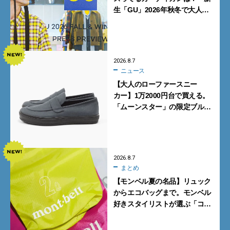
生「GU」2026年秋冬で大人メ
ンズが買うべき12選！【試着ル
ポ前編】
2026.8.7
ニュース
【大人のローファースニー
カー】1万2000円台で買える。
「ムーンスター」の限定ブルー
グレーを見逃すな
2026.8.7
まとめ
【モンベル夏の名品】リュック
からエコバッグまで。モンベル
好きスタイリストが選ぶ「コス
パも最高な超軽量バッグ」5選