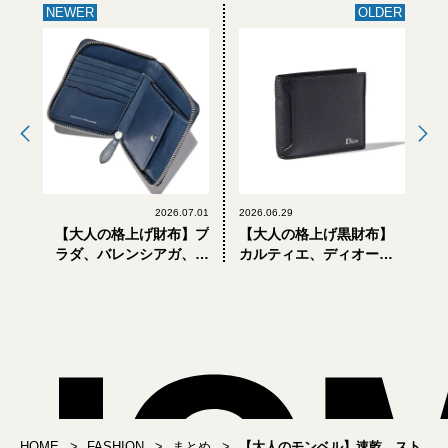
NEWER
OLDER
2026.07.01
2026.06.29
【大人の格上げ財布】プ
【大人の格上げ黒財布】
ラダ、バレンシアガ、コ
カルティエ、ディオー
ーチ... コンパクトなのに
ル、バレンシアガ... 人気
収納力抜群。優秀すぎる
ハイブランドの新作6選
「ブランド財布」8選
HOME
FASHION
まとめ
【大人のモンベル】速乾、スト