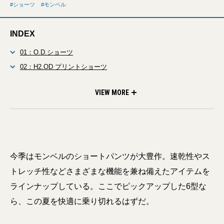
ショーツ
モンベル
INDEX
01：O.D.ショーツ
02：H2.OD プリントショーツ
03：コアスパン ウォッシュアウト ショーツ
04：キャニオンショーツ
05：コアスパン ウォッシュアウト カーゴショーツ
06：H2.OD プリントショーツ
VIEW MORE
今季はモンベルのショートパンツが大豊作。速乾性やス
トレッチ性などさまざまな機能を兼ね備えたアイテムを
ラインナップしている。ここでピックアップした6型な
ら、この夏を快適に乗り切れるはずだ。