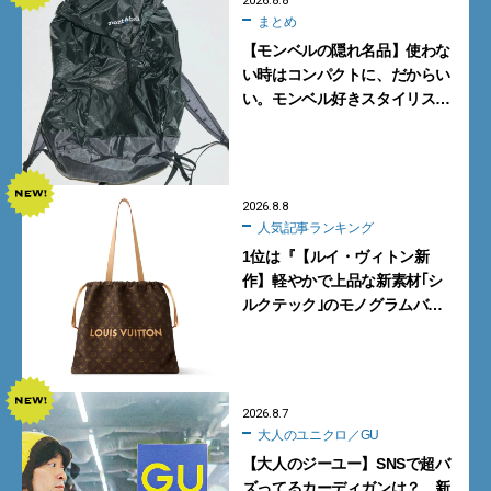
2026.8.8
まとめ
【モンベルの隠れ名品】使わな
い時はコンパクトに、だからい
い。モンベル好きスタイリスト
がすすめる「たためるバッグ」
4選
2026.8.8
人気記事ランキング
1位は『【ルイ・ヴィトン新
作】軽やかで上品な新素材｢シ
ルクテック｣のモノグラムバッ
グ10型を全部見せ』【週間人気
記事BEST5】
2026.8.7
大人のユニクロ／GU
【大人のジーユー】SNSで超バ
ズってるカーディガンは？ 新