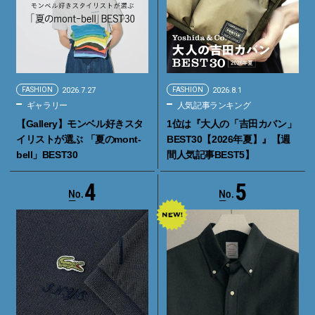
FASHION
2026.7.27
FASHION
2026.8.1
ギャラリー
人気記事ランキング
【Gallery】モンベル好きスタ
1位は『大人の「吉田カバン」
イリストが選ぶ 「夏のmont-
BEST30【2026年夏】』【週
bell」BEST30
間人気記事BEST5】
4
5