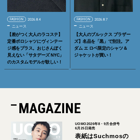
FASHION
2026.8.4
FASHION
2026.8.7
ニュース
ニュース
【差がつく大人のラコステ】
【大人のブルックス ブラザー
定番ポロシャツにヴィンテー
ズ】名品を「黒」で別注。ア
ジ感をプラス。おじさんぽく
ダム エ ロペ限定のシャツ＆
見えない「サタデーズ NYC」
ジャケットが買い！
のカスタムモデルが欲しい！
MAGAZINE
UOMO2026年8・9月合併号
6月25日発売
表紙はSuchmosの