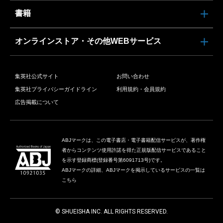
書籍
オンラインストア・その他WEBサービス
集英社公式サイト
お問い合わせ
集英社プライバシーガイドライン
利用規約・会員規約
広告掲載について
ABJマークは、この電子書店・電子書籍配信サービスが、著作権
者からコンテンツ使用許諾を得た正規版配信サービスであること
を示す登録商標(登録番号第6091713号)です。
ABJマークの詳細、ABJマークを掲示しているサービスの一覧は
こちら
© SHUEISHA INC. ALL RIGHTS RESERVED.