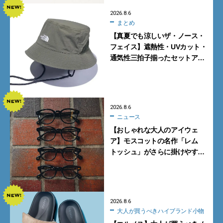
2026.8.6
まとめ
【真夏でも涼しいザ・ノース・
フェイス】遮熱性・UVカット・
通気性三拍子揃ったセットアッ
プに大注目。酷暑対策に大人が
買うべき3選
2026.8.6
ニュース
【おしゃれな大人のアイウェ
ア】モスコットの名作「レム
トッシュ」がさらに掛けやす
く。より多くの人にフィットす
る新モデルが秀逸すぎる
2026.8.6
大人が買うべきハイブランド小物