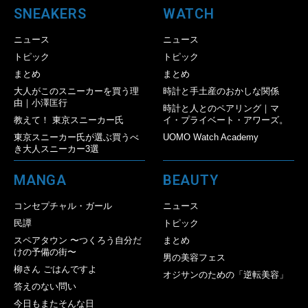
SNEAKERS
WATCH
ニュース
ニュース
トピック
トピック
まとめ
まとめ
大人がこのスニーカーを買う理
時計と手土産のおかしな関係
由｜小澤匡行
時計と人とのペアリング｜マ
教えて！ 東京スニーカー氏
イ・プライベート・アワーズ。
東京スニーカー氏が選ぶ買うべ
UOMO Watch Academy
き大人スニーカー3選
MANGA
BEAUTY
コンセプチャル・ガール
ニュース
民譚
トピック
スペアタウン 〜つくろう自分だ
まとめ
けの予備の街〜
男の美容フェス
柳さん ごはんですよ
オジサンのための「逆転美容」
答えのない問い
今日もまたそんな日