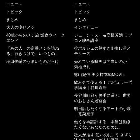
ニュース
ニュース
トピック
トピック
まとめ
まとめ
大人の痩せメシ
インタビュー
40歳からのメシ旅 爆食ウィーク
ジェーン・スー＆高橋芳朗 ラブ
エンド
コメ映画講座
「あの人」の定番メシを訪ね
掟ポルシェの尊すぎ!! 推し活メ
る。行きつけで、いつもの。
モリーズ
稲田俊輔のうまいものだらけ
売れている映画は面白いのか｜
菊地成孔
篠山紀信 美女標本箱MOVIE
飲み会で使える！ ポピュラー哲
学講座｜谷川嘉浩
長谷川町蔵が勝手に選ぶ、世界
のおじさん迷宮会
明日話したくなるアートの小噺
｜筧菜奈子
働くを再設計する 本当は働き
たくないあなたのために。
歌人が推す 短いのに、引きずり