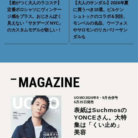
【差がつく大人のラコステ】
【大人のサンダル】2026年夏
定番ポロシャツにヴィンテー
に買うべき10選。ビルケン
ジ感をプラス。おじさんぽく
シュトックのコラボ＆別注、
見えない「サタデーズ NYC」
モンベルの名品、ウーフォス
のカスタムモデルが欲しい！
やサロモンのリカバリーサン
ダルも
MAGAZINE
UOMO2026年8・9月合併号
6月25日発売
表紙はSuchmosの
YONCEさん。大特
集は「くい止め」
美容