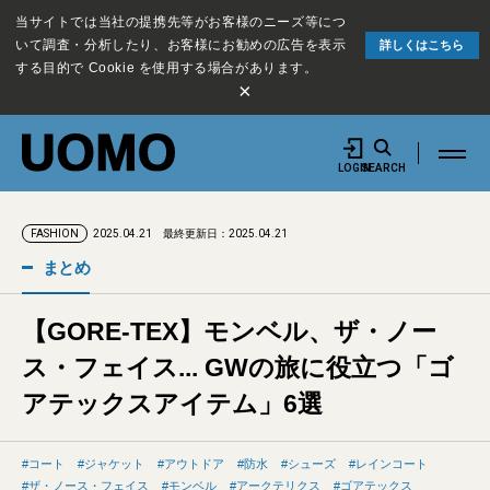
当サイトでは当社の提携先等がお客様のニーズ等につ
いて調査・分析したり、お客様にお勧めの広告を表示
詳しくはこちら
する目的で Cookie を使用する場合があります。
×
LOGIN
SEARCH
2025.04.21
最終更新日：2025.04.21
FASHION
まとめ
【GORE-TEX】モンベル、ザ・ノー
ス・フェイス... GWの旅に役立つ「ゴ
アテックスアイテム」6選
コート
ジャケット
アウトドア
防水
シューズ
レインコート
ザ・ノース・フェイス
モンベル
アークテリクス
ゴアテックス