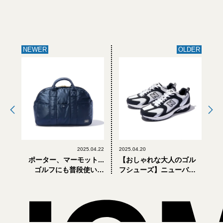
NEWER
OLDER
2025.04.22
2025.04.20
ポーター、マーモット...
【おしゃれな大人のゴル
ゴルフにも普段使いに
フシューズ】ニューバラ
も。GW前に買っておくべ
ンス、アディダス、ヴァ
き「超優秀バッグ」4選
ンズ... GW前に買っておく
べきおすすめ新作5選