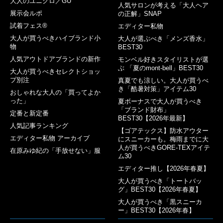
大人のユニクロ／GU
人気サロンが考える「大人ヘア
展示会ルポ
の正解」SNAP
試着フェス®︎
エディター私物
大人が買うべきハイブランド小
大人が選ぶべき「メンズ香水」
物
BEST30
人気アウトドアブランドの新作
モンベル好きスタイリストが選
ぶ 「夏のmont-bell」BEST30
大人が買うべきセレクトショッ
プ別注
真夏でも涼しい。大人が買うべ
き「酷暑対策」アイテム30
おしゃれな大人の「買ってよか
った」
夏ボーナスで大人が買うべき
「ブランド財布」
定番と新定番
BEST30【2026年最新】
人気記事ランキング
【ゴアテックス】防水アウター
エディター私物 アーカイブ
にスニーカーも。梅雨までに大
人が買うべきGORE-TEXアイテ
在原みゆ紀の「手放せない」服
ム30
エディター推し【2026年春夏】
大人が買うべき「トートバッ
グ」BEST30【2026年春夏】
大人が買うべき「黒スニーカ
ー」BEST30【2026年春】