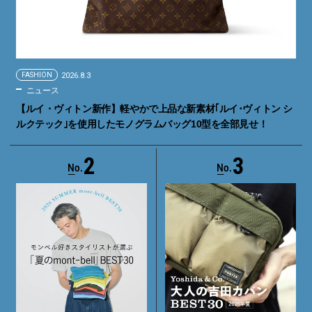
FASHION
2026.8.3
ニュース
【ルイ・ヴィトン新作】軽やかで上品な新素材｢ルイ･ヴィトン シ
ルクテック｣を使用したモノグラムバッグ10型を全部見せ！
2
3