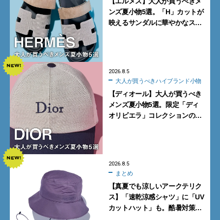
【エルメス】大人が買うべきメ
ンズ夏小物5選。「H」カットが
映えるサンダルに華やかなス
カーフ、旬のボートモカシンに
注目
2026.8.5
大人が買うべきハイブランド小物
【ディオール】大人が買うべき
メンズ夏小物5選。限定「ディ
オリビエラ」コレクションの
バッグ＆ローファー、キャップ
に注目
2026.8.5
まとめ
【真夏でも涼しいアークテリク
ス】「速乾涼感シャツ」に「UV
カットハット」も。酷暑対策に
大人が買うべき4選