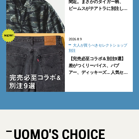
間近。まさかのタイガー柄、
ビームスがテアトラに別注した
シャツ＆パンツを狙い撃ち！
2026.8.9
大人が買うべきセレクトショップ
別注
【完売必至コラボ＆別注9選】
差がつくリーバイス、バブ
アー、ディッキーズ... 人気セレ
クトショップの自信作をチェッ
ク！
UOMO'S CHOICE