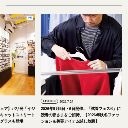
PR
FASHION
2026.7.29
FASHION
2026.7.24
【おしゃれな大人のアイウェア】パリ発「イジ
2026年9月5日・
ピジ」が国内初の旗艦店をキャットストリート
読者の皆さまをご招
にオープン。日本限定サングラスも登場
ション＆美容アイテ