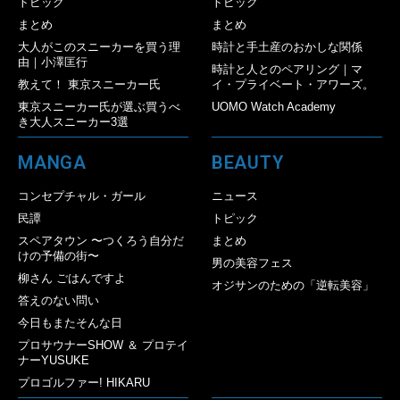
トピック
トピック
まとめ
まとめ
大人がこのスニーカーを買う理
時計と手土産のおかしな関係
由｜小澤匡行
時計と人とのペアリング｜マ
教えて！ 東京スニーカー氏
イ・プライベート・アワーズ。
東京スニーカー氏が選ぶ買うべ
UOMO Watch Academy
き大人スニーカー3選
MANGA
BEAUTY
コンセプチャル・ガール
ニュース
民譚
トピック
スペアタウン 〜つくろう自分だ
まとめ
けの予備の街〜
男の美容フェス
柳さん ごはんですよ
オジサンのための「逆転美容」
答えのない問い
今日もまたそんな日
プロサウナーSHOW ＆ プロテイ
ナーYUSUKE
プロゴルファー! HIKARU