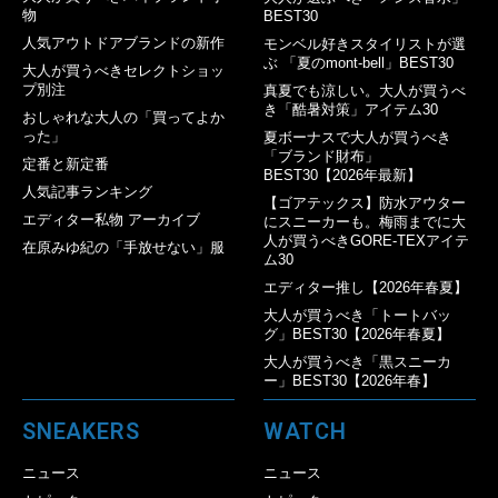
物
BEST30
人気アウトドアブランドの新作
モンベル好きスタイリストが選
ぶ 「夏のmont-bell」BEST30
大人が買うべきセレクトショッ
プ別注
真夏でも涼しい。大人が買うべ
き「酷暑対策」アイテム30
おしゃれな大人の「買ってよか
った」
夏ボーナスで大人が買うべき
「ブランド財布」
定番と新定番
BEST30【2026年最新】
人気記事ランキング
【ゴアテックス】防水アウター
エディター私物 アーカイブ
にスニーカーも。梅雨までに大
人が買うべきGORE-TEXアイテ
在原みゆ紀の「手放せない」服
ム30
エディター推し【2026年春夏】
大人が買うべき「トートバッ
グ」BEST30【2026年春夏】
大人が買うべき「黒スニーカ
ー」BEST30【2026年春】
SNEAKERS
WATCH
ニュース
ニュース