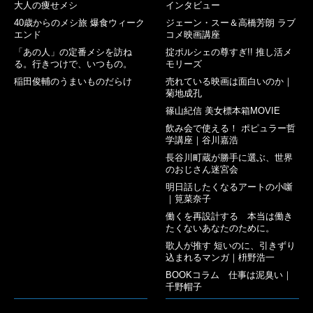
大人の痩せメシ
インタビュー
40歳からのメシ旅 爆食ウィーク
ジェーン・スー＆高橋芳朗 ラブ
エンド
コメ映画講座
「あの人」の定番メシを訪ね
掟ポルシェの尊すぎ!! 推し活メ
る。行きつけで、いつもの。
モリーズ
稲田俊輔のうまいものだらけ
売れている映画は面白いのか｜
菊地成孔
篠山紀信 美女標本箱MOVIE
飲み会で使える！ ポピュラー哲
学講座｜谷川嘉浩
長谷川町蔵が勝手に選ぶ、世界
のおじさん迷宮会
明日話したくなるアートの小噺
｜筧菜奈子
働くを再設計する 本当は働き
たくないあなたのために。
歌人が推す 短いのに、引きずり
込まれるマンガ｜枡野浩一
BOOKコラム 仕事は泥臭い｜
千野帽子