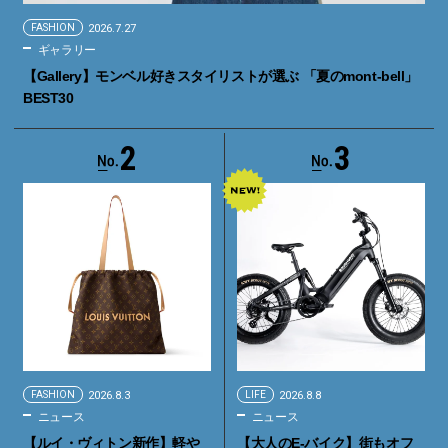
FASHION
2026.7.27
ギャラリー
【Gallery】モンベル好きスタイリストが選ぶ 「夏のmont-bell」
BEST30
2
3
FASHION
2026.8.3
LIFE
2026.8.8
ニュース
ニュース
【ルイ・ヴィトン新作】軽や
【大人のE-バイク】街もオフ