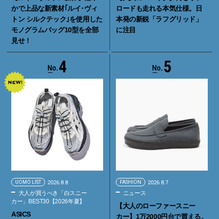
かで上品な新素材｢ルイ･ヴィ
ロードも走れる本気仕様。日
トン シルクテック｣を使用した
本発の新鋭「ラフグリッド」
モノグラムバッグ10型を全部
に注目
見せ！
4
5
UOMO LIST
2026.8.8
FASHION
2026.8.7
大人が買うべき「白スニー
ニュース
カー」BEST30【2026年夏】
【大人のローファースニー
ASICS
カー】1万2000円台で買える。