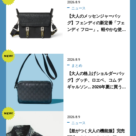
2026.8.9
ニュース
【大人のメッセンジャーバッ
グ】フェンディの新定番「フェ
ンディ フロー」。軽やかな使い
心地と美しい佇まいを両立
【FENDI】
2026.8.9
まとめ
【大人の格上げショルダーバッ
グ】グッチ、ロエベ、コム デ
ギャルソン... 2026年夏に買うべ
き新作5選
2026.8.9
ニュース
【差がつく大人の機能服】完売