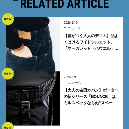
RELATED ARTICLE
2026.8.10
ニュース
【差がつく大人のデニム】品よ
くはけるワイドシルエット。
「マーガレット・ハウエル」と
「エドウイン」のコラボが秀逸
すぎる！
2026.8.9
ニュース
【大人の吉田カバン】ポーター
の新シリーズ「BOUNCE」は、
ミルスペックならぬ“スペース
スペック”の機能美あふれる黒
バッグ