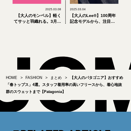
2025.03.08
2025.03.04
【大人のモンベル】軽く
【大人のLee®】100周年
てサッと羽織れる。3月に
記念モデルから、注目の
買うべき「ライトな春ア
コラボ＆別注まで。買い
ウター」5選【mont-
の「春のデニム」まとめ
bell】
【リー】
HOME
FASHION
まとめ
【大人のパタゴニア】おすすめ
「春トップス」4選。スタッフ着用率の高いフリースから、着心地抜
群のスウェットまで【Patagonia】