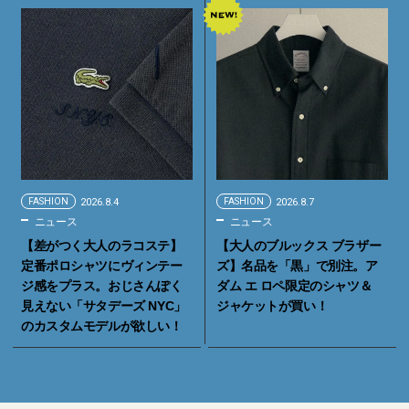
FASHION
2026.8.4
FASHION
2026.8.7
ニュース
ニュース
【差がつく大人のラコステ】
【大人のブルックス ブラザー
定番ポロシャツにヴィンテー
ズ】名品を「黒」で別注。ア
ジ感をプラス。おじさんぽく
ダム エ ロペ限定のシャツ＆
見えない「サタデーズ NYC」
ジャケットが買い！
のカスタムモデルが欲しい！