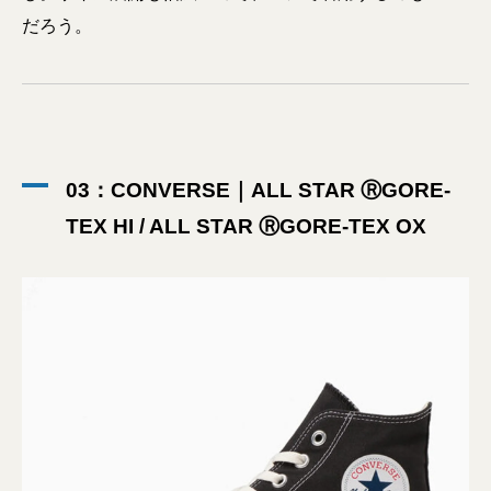
だろう。
03：CONVERSE｜ALL STAR ⓇGORE-
TEX HI / ALL STAR ⓇGORE-TEX OX