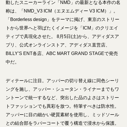
動したスニーカーライン「NMD」の最新となる本作の名
称は、「NMD_V3 ICM（エヌエムディー V3 ICM）」。
「Borderless design」をテーマに掲げ、東京のストリー
トから世界へと羽ばたくイメージを「ICM」のクリエイ
ティブで具現化させた。 8月5日(土)から、アディダスア
プリ、公式オンラインストア、アディダス直営店、
BILLY’S ENT各店、ABC MART GRAND STAGEで発売
中だ。
ディテールに注目。アッパーの切り替え線に同色シーリ
ングを施し、アッパー・シュータン・ライナーまでもワ
ントーンで統一するなど、突出した品のよさはストリー
トファッションでも異彩を放つ。特筆すべきは防水性。
アッパーに目の細かい硬質素材を使用し、ミッドソール
との結合部をラバーコートで覆う構造で浸水から保護。