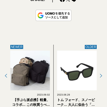
NEWER
OLDER
2023.09.02
2023.08.29
【手ぶら派必携】軽量、
トム フォード、スノーピ
コラボ… この秋買うべき
ーク… 大人に似合う「サ