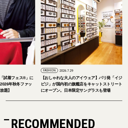
FASHION
2026.7.29
。「試着フェス®︎」に
【おしゃれな大人のアイウェア】パリ発「イジ
026年秋冬ファッ
ピジ」が国内初の旗艦店をキャットストリート
放題】
にオープン。日本限定サングラスも登場
RECOMMENDED