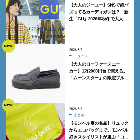
【大人のジーユー】SNSで超バ
ズってるカーディガンは？ 新
生「GU」2026年秋冬で大人メ
ンズが買うべき12選！【試着ル
ポ前編】
2026.8.7
ニュース
【大人のローファースニー
カー】1万2000円台で買える。
「ムーンスター」の限定ブルー
グレーを見逃すな
2026.8.7
まとめ
【モンベル夏の名品】リュック
からエコバッグまで。モンベル
好きスタイリストが選ぶ「コス