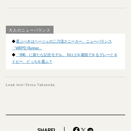
大人のニューバランス
◆
選ぶべきはベージュの二刀流スニーカー。ニューバランス
「WRPD Runner」
◆
「996」に新たな記念モデル。 Nロゴを着脱できるグレーとネ
イビー、どっちを選ぶ？
Lead text:Tetsu Takasuka
SHARE!