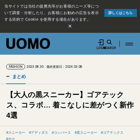
当サイトでは当社の提携先等がお客様のニーズ等につ
いて調査・分析したり、お客様にお勧めの広告を表示
詳しくはこちら
する目的で Cookie を使用する場合があります。
×
LOGIN
SEARCH
2023.08.30
最終更新日：2024.03.08
FASHION
まとめ
【大人の黒スニーカー】ゴアテック
ス、コラボ… 着こなしに差がつく新作
4選
スニーカー
アディダス
コンバース
黒スニーカー
ゴアテックス
ホカ