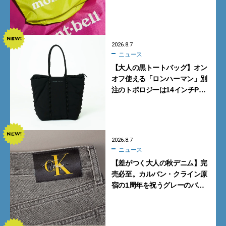
パも最高な超軽量バッグ」5選
2026.8.7
ニュース
【大人の黒トートバッグ】オン
オフ使える「ロンハーマン」別
注のトポロジーは14インチPC
も収納可
2026.8.7
ニュース
【差がつく大人の秋デニム】完
売必至。カルバン・クライン原
宿の1周年を祝うグレーのバ
ギーデニムが数量限定発売