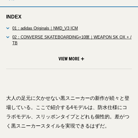
INDEX
01：adidas Originals｜NMD_V3 ICM
02：CONVERSE SKATEBOARDING×10匣｜WEAPON SK OX + /
TB
03：CONVERSE｜ALL STAR ⓇGORE-TEX HI / ALL STAR
04：HOKA｜RESTORE TC
ⓇGORE-TEX OX
VIEW MORE
大人の足元に欠かせない黒スニーカーの新作が続々と登
場している。ここで紹介する4モデルは、防水仕様にコ
ラボモデル、スリッポンタイプとどれも個性的。差がつ
く黒スニーカースタイルを実現できるはずだ。