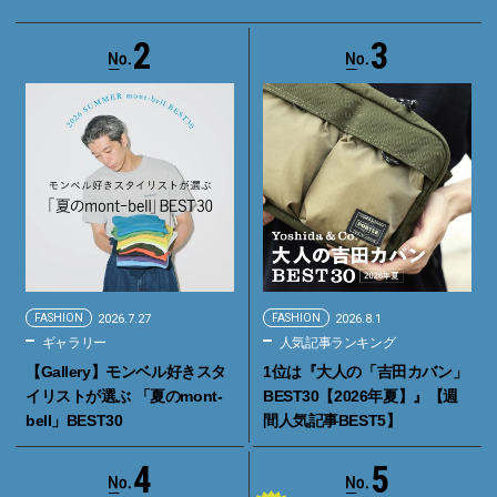
2
3
FASHION
2026.7.27
FASHION
2026.8.1
ギャラリー
人気記事ランキング
【Gallery】モンベル好きスタ
1位は『大人の「吉田カバン」
イリストが選ぶ 「夏のmont-
BEST30【2026年夏】』【週
bell」BEST30
間人気記事BEST5】
4
5