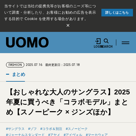
当サイトでは当社の提携先等がお客様のニーズ等につ
いて調査・分析したり、お客様にお勧めの広告を表示
詳しくはこちら
する目的で Cookie を使用する場合があります。
×
LOGIN
SEARCH
2025.07.16
最終更新日：2025.07.18
FASHION
まとめ
【おしゃれな大人のサングラス】2025
年夏に買うべき「コラボモデル」まと
め【スノーピーク × ジンズほか】
サングラス
ゾフ
コラボ＆別注
スノーピーク
ジャーナルスタンダード
アヤメ
アイヴォル
マーカウェア