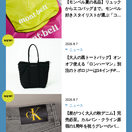
【モンベル夏の名品】リュック
からエコバッグまで。モンベル
好きスタイリストが選ぶ「コス
パも最高な超軽量バッグ」5選
2026.8.7
ニュース
【大人の黒トートバッグ】オン
オフ使える「ロンハーマン」別
注のトポロジーは14インチPC
も収納可
2026.8.7
ニュース
【差がつく大人の秋デニム】完
売必至。カルバン・クライン原
宿の1周年を祝うグレーのバ