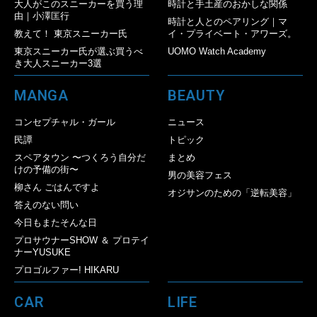
大人がこのスニーカーを買う理
時計と手土産のおかしな関係
由｜小澤匡行
時計と人とのペアリング｜マ
教えて！ 東京スニーカー氏
イ・プライベート・アワーズ。
東京スニーカー氏が選ぶ買うべ
UOMO Watch Academy
き大人スニーカー3選
MANGA
BEAUTY
コンセプチャル・ガール
ニュース
民譚
トピック
スペアタウン 〜つくろう自分だ
まとめ
けの予備の街〜
男の美容フェス
柳さん ごはんですよ
オジサンのための「逆転美容」
答えのない問い
今日もまたそんな日
プロサウナーSHOW ＆ プロテイ
ナーYUSUKE
プロゴルファー! HIKARU
CAR
LIFE