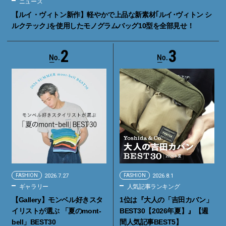
ニュース
【ルイ・ヴィトン新作】軽やかで上品な新素材｢ルイ･ヴィトン シ
ルクテック｣を使用したモノグラムバッグ10型を全部見せ！
2
3
FASHION
2026.7.27
FASHION
2026.8.1
ギャラリー
人気記事ランキング
【Gallery】モンベル好きスタ
1位は『大人の「吉田カバン」
イリストが選ぶ 「夏のmont-
BEST30【2026年夏】』【週
bell」BEST30
間人気記事BEST5】