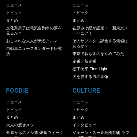
ニュース
ニュース
トピック
トピック
まとめ
まとめ
文化系男子は電気自動車の夢を
在原みゆ紀が認定！ 新東京ス
見るか？
ーベニア！
おしゃれな大人が乗るクルマ
そのサブスクに課金する価値は
あるか？
自動車ニュースタンダード研究
所
東京で暮らすのをやめてみた
定番と新定番
松下洸平 First Light
犬を愛する男の肖像
FOODIE
CULTURE
ニュース
ニュース
トピック
トピック
まとめ
まとめ
大人の痩せメシ
インタビュー
40歳からのメシ旅 爆食ウィーク
ジェーン・スー＆高橋芳朗 ラブ