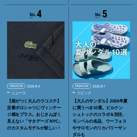
4
5
FASHION
2026.8.4
FASHION
2026.8.1
ニュース
トピック
【差がつく大人のラコステ】
【大人のサンダル】2026年夏
定番ポロシャツにヴィンテー
に買うべき10選。ビルケン
ジ感をプラス。おじさんぽく
シュトックのコラボ＆別注、
見えない「サタデーズ NYC」
モンベルの名品、ウーフォス
のカスタムモデルが欲しい！
やサロモンのリカバリーサン
ダルも