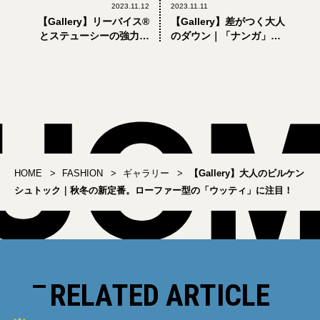
2023.11.12
2023.11.11
【Gallery】リーバイス®
【Gallery】差がつく大人
とステューシーの強力タ
のダウン｜「ナンガ」の
ッグ｜第2弾はヴィンテー
コラボ祭り第一弾は、釣
ジ感あふれるトラッカー
り好きならずとも気にな
ジャケットとジーンズの2
る！
型
HOME
FASHION
ギャラリー
【Gallery】大人のビルケン
シュトック｜秋冬の新定番。ローファー型の「ウッティ」に注目！
RELATED ARTICLE