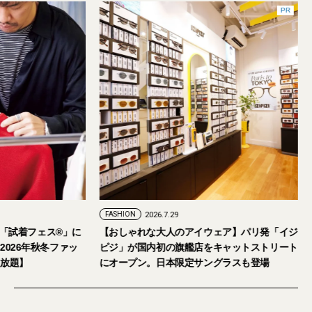
FASHION
2026.7.24
FASHION
2026.7.29
2026年9月5日・6日開催。「試着フェス®︎」に
【おしゃれな大人の
読者の皆さまをご招待。【2026年秋冬ファッ
ピジ」が国内初の旗
ション＆美容アイテム試し放題】
にオープン。日本限