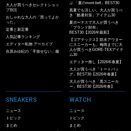
ぶ 「夏のmont-bell」BEST30
大人が買うべきセレクトショッ
プ別注
真夏でも涼しい。大人が買うべ
き「酷暑対策」アイテム30
おしゃれな大人の「買ってよか
った」
夏ボーナスで大人が買うべき
「ブランド財布」
定番と新定番
BEST30【2026年最新】
人気記事ランキング
【ゴアテックス】防水アウター
エディター私物 アーカイブ
にスニーカーも。梅雨までに大
人が買うべきGORE-TEXアイテ
在原みゆ紀の「手放せない」服
ム30
エディター推し【2026年春夏】
大人が買うべき「トートバッ
グ」BEST30【2026年春夏】
大人が買うべき「黒スニーカ
ー」BEST30【2026年春】
SNEAKERS
WATCH
ニュース
ニュース
トピック
トピック
まとめ
まとめ