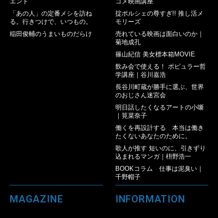
エンド
コメ映画講座
「あの人」の定番メシを訪ね
掟ポルシェの尊すぎ!! 推し活メ
る。行きつけで、いつもの。
モリーズ
稲田俊輔のうまいものだらけ
売れている映画は面白いのか｜
菊地成孔
篠山紀信 美女標本箱MOVIE
飲み会で使える！ ポピュラー哲
学講座｜谷川嘉浩
長谷川町蔵が勝手に選ぶ、世界
のおじさん迷宮会
明日話したくなるアートの小噺
｜筧菜奈子
働くを再設計する 本当は働き
たくないあなたのために。
歌人が推す 短いのに、引きずり
込まれるマンガ｜枡野浩一
BOOKコラム 仕事は泥臭い｜
千野帽子
MAGAZINE
INFORMATION