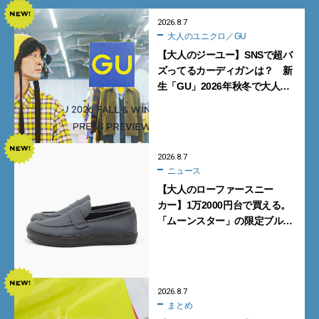
2026.8.7
大人のユニクロ／GU
【大人のジーユー】SNSで超バ
ズってるカーディガンは？ 新
生「GU」2026年秋冬で大人メ
ンズが買うべき12選！【試着ル
ポ前編】
2026.8.7
ニュース
【大人のローファースニー
カー】1万2000円台で買える。
「ムーンスター」の限定ブルー
グレーを見逃すな
2026.8.7
まとめ