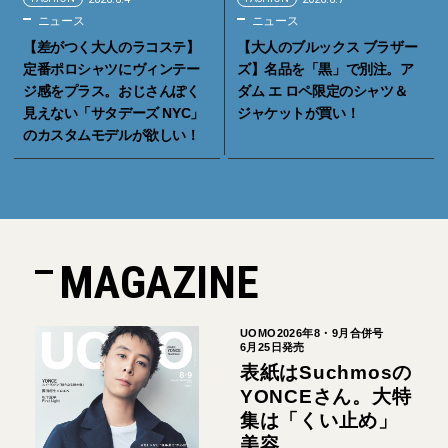
ニュース
ニュース
【差がつく大人のラコステ】
【大人のブルックス ブラザー
定番ポロシャツにヴィンテー
ズ】名品を「黒」で別注。ア
ジ感をプラス。おじさんぽく
ダム エ ロペ限定のシャツ＆
見えない「サタデーズ NYC」
ジャケットが買い！
のカスタムモデルが欲しい！
MAGAZINE
UOMO2026年8・9月合併号
6月25日発売
表紙はSuchmosの
YONCEさん。大特
集は「くい止め」
美容