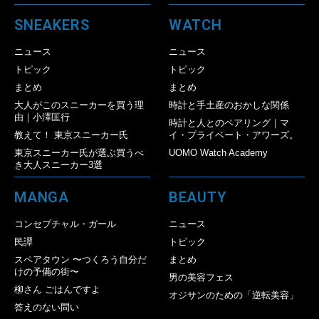
SNEAKERS
WATCH
ニュース
ニュース
トピック
トピック
まとめ
まとめ
大人がこのスニーカーを買う理
時計と手土産のおかしな関係
由｜小澤匡行
時計と人とのペアリング｜マ
教えて！ 東京スニーカー氏
イ・プライベート・アワーズ。
東京スニーカー氏が選ぶ買うべ
UOMO Watch Academy
き大人スニーカー3選
MANGA
BEAUTY
コンセプチャル・ガール
ニュース
民譚
トピック
スペアタウン 〜つくろう自分だ
まとめ
けの予備の街〜
男の美容フェス
柳さん ごはんですよ
オジサンのための「逆転美容」
答えのない問い