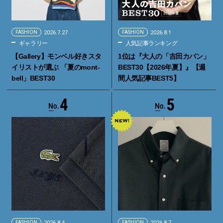
FASHION
2026.7.27
FASHION
2026.8.1
ギャラリー
人気記事ランキング
【Gallery】モンベル好きスタ
1位は『大人の「吉田カバン」
イリストが選ぶ 「夏のmont-
BEST30【2026年夏】』【週
bell」BEST30
間人気記事BEST5】
4
5
FASHION
2026.8.4
FASHION
2026.8.7