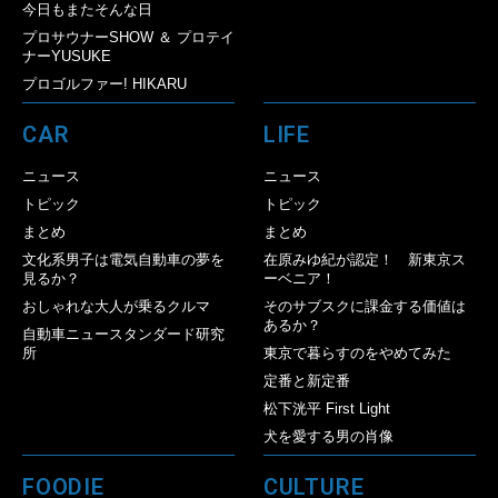
今日もまたそんな日
プロサウナーSHOW ＆ プロテイ
ナーYUSUKE
プロゴルファー! HIKARU
CAR
LIFE
ニュース
ニュース
トピック
トピック
まとめ
まとめ
文化系男子は電気自動車の夢を
在原みゆ紀が認定！ 新東京ス
見るか？
ーベニア！
おしゃれな大人が乗るクルマ
そのサブスクに課金する価値は
あるか？
自動車ニュースタンダード研究
所
東京で暮らすのをやめてみた
定番と新定番
松下洸平 First Light
犬を愛する男の肖像
FOODIE
CULTURE