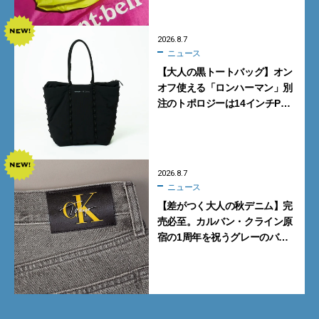
2026.8.7
ニュース
【大人の黒トートバッグ】オン
オフ使える「ロンハーマン」別
注のトポロジーは14インチPC
も収納可
2026.8.7
ニュース
【差がつく大人の秋デニム】完
売必至。カルバン・クライン原
宿の1周年を祝うグレーのバ
ギーデニムが数量限定発売