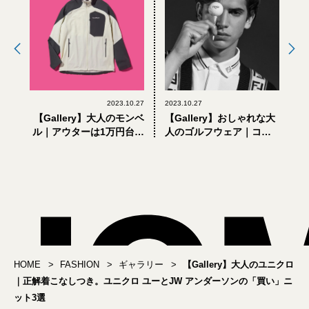
2023.10.27
2023.10.27
【Gallery】大人のモンベ
【Gallery】おしゃれな大
ル｜アウターは1万円台。
人のゴルフウェア｜コー
「秋旅から冬まで使え
スでも街でも映える。
る」コスパな服と小物8選
「フェンディ ゴルフカプ
セル」を手に入れたい
HOME
FASHION
ギャラリー
【Gallery】大人のユニクロ
｜正解着こなしつき。ユニクロ ユーとJW アンダーソンの「買い」ニ
ット3選