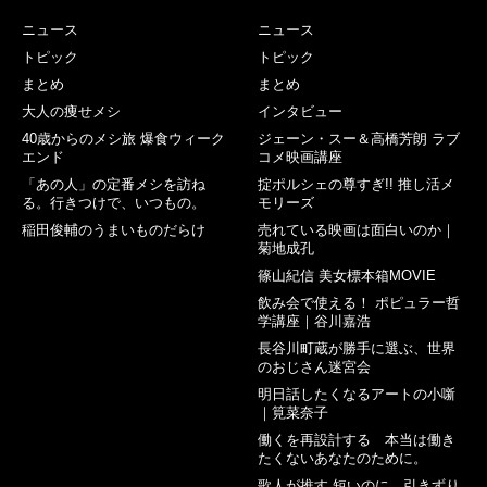
ニュース
ニュース
トピック
トピック
まとめ
まとめ
大人の痩せメシ
インタビュー
40歳からのメシ旅 爆食ウィーク
ジェーン・スー＆高橋芳朗 ラブ
エンド
コメ映画講座
「あの人」の定番メシを訪ね
掟ポルシェの尊すぎ!! 推し活メ
る。行きつけで、いつもの。
モリーズ
稲田俊輔のうまいものだらけ
売れている映画は面白いのか｜
菊地成孔
篠山紀信 美女標本箱MOVIE
飲み会で使える！ ポピュラー哲
学講座｜谷川嘉浩
長谷川町蔵が勝手に選ぶ、世界
のおじさん迷宮会
明日話したくなるアートの小噺
｜筧菜奈子
働くを再設計する 本当は働き
たくないあなたのために。
歌人が推す 短いのに、引きずり