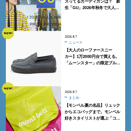
ズってるカーディガンは？ 新
生「GU」2026年秋冬で大人メ
ンズが買うべき12選！【試着ル
ポ前編】
2026.8.7
ニュース
【大人のローファースニー
カー】1万2000円台で買える。
「ムーンスター」の限定ブルー
グレーを見逃すな
2026.8.7
まとめ
【モンベル夏の名品】リュック
からエコバッグまで。モンベル
好きスタイリストが選ぶ「コス
パも最高な超軽量バッグ」5選