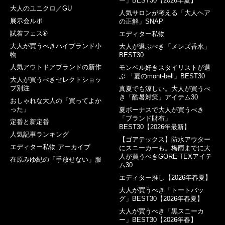
ー」BEST30【2026年夏】
大人のユニクロ／GU
人気サロンが考える「大人ヘア
展示会ルポ
の正解」SNAP
試着フェス®︎
エディター私物
大人が買うべきハイブランド小
大人が選ぶべき「メンズ香水」
物
BEST30
人気アウトドアブランドの新作
モンベル好きスタイリストが選
ぶ 「夏のmont-bell」BEST30
大人が買うべきセレクトショッ
プ別注
真夏でも涼しい。大人が買うべ
き「酷暑対策」アイテム30
おしゃれな大人の「買ってよか
った」
夏ボーナスで大人が買うべき
「ブランド財布」
定番と新定番
BEST30【2026年最新】
人気記事ランキング
【ゴアテックス】防水アウター
エディター私物 アーカイブ
にスニーカーも。梅雨までに大
人が買うべきGORE-TEXアイテ
在原みゆ紀の「手放せない」服
ム30
エディター推し【2026年春夏】
大人が買うべき「トートバッ
グ」BEST30【2026年春夏】
大人が買うべき「黒スニーカ
ー」BEST30【2026年春】