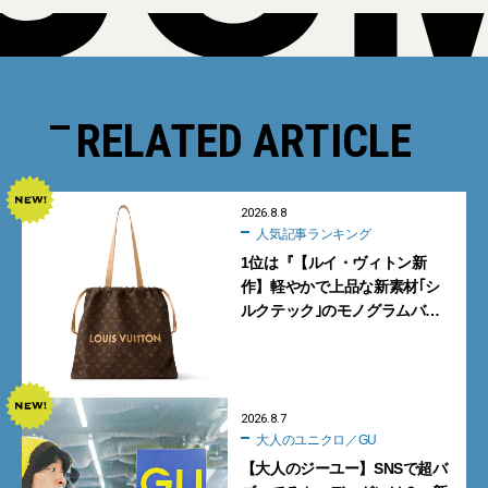
RELATED ARTICLE
2026.8.8
人気記事ランキング
1位は『【ルイ・ヴィトン新
作】軽やかで上品な新素材｢シ
ルクテック｣のモノグラムバッ
グ10型を全部見せ』【週間人気
記事BEST5】
2026.8.7
大人のユニクロ／GU
【大人のジーユー】SNSで超バ