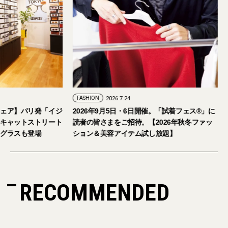
FASHION
2026.7.29
FASHION
2026.7.24
【おしゃれな大人のアイウェア】パリ発「イジ
2026年9月5日・
ピジ」が国内初の旗艦店をキャットストリート
読者の皆さまをご招
にオープン。日本限定サングラスも登場
ション＆美容アイテ
RECOMMENDED