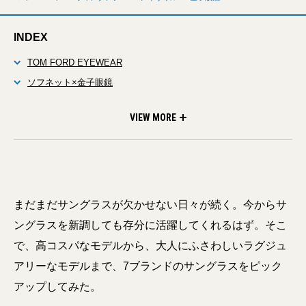
INDEX
TOM FORD EYEWEAR
ソフネット×金子眼鏡
ウィンダンシー×ウェイティングフォーザサン
スノーピーク✕ジンズ
ゾフ×ピーナッツ
ルイ・ヴィトン
アイヴォル プラス
VIEW MORE
まだまだサングラスが欠かせない日々が続く。今からサ
ングラスを新調しても存分に活躍してくれるはず。そこ
で、高コスパなモデルから、大人にふさわしいラグジュ
アリーなモデルまで、7ブランドのサングラスをピック
アップしてみた。