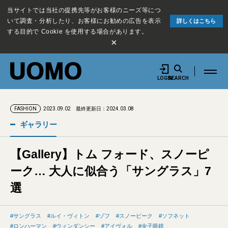
当サイトでは当社の提携先等がお客様のニーズ等につ
いて調査・分析したり、お客様にお勧めの広告を表示
詳しくはこちら
する目的で Cookie を使用する場合があります。
×
LOGIN
SEARCH
2023.09.02
最終更新日：2024.03.08
FASHION
ギャラリー
【Gallery】トム フォード、スノーピ
ーク… 大人に似合う「サングラス」7
選
サングラス
ルイ・ヴィトン
ゾフ
スノーピーク
ソフネット
ロンハーマン
ウィンダンシー
アイヴォル
金子眼鏡