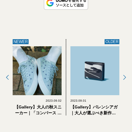
NEWER
OLDER
2023.09.02
2023.09.01
【Gallery】大人の秋スニ
【Gallery】バレンシアガ
ーカー｜「コンバース ス
｜大人が選ぶべき新作小
ケートボーディング」の
物5選。モノトーン迷彩の
コラボが秀作。シックと
財布＆リュックに注目
ポップ、どっちを選ぶ？