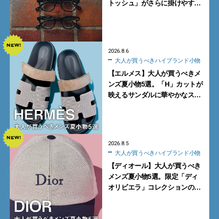
トッシュ」がさらに掛けやす
く。より多くの人にフィットす
る新モデルが秀逸すぎる
2026.8.6
大人が買うべきハイブランド小物
【エルメス】大人が買うべきメ
ンズ夏小物5選。「H」カットが
映えるサンダルに華やかなス
カーフ、旬のボートモカシンに
注目
2026.8.5
大人が買うべきハイブランド小物
【ディオール】大人が買うべき
メンズ夏小物5選。限定「ディ
オリビエラ」コレクションの
バッグ＆ローファー、キャップ
に注目