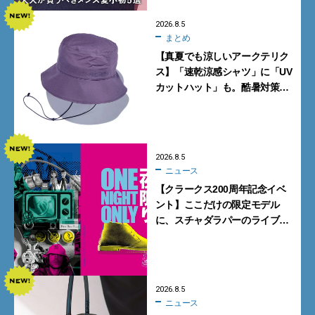
2026.8.5
まとめ
【真夏でも涼しいアークテリク
ス】「速乾涼感シャツ」に「UV
カットハット」も。酷暑対策に
大人が買うべき4選
2026.8.5
ニュース
【クラークス200周年記念イベ
ント】ここだけの限定モデル
に、スチャダラパーのライブ
も。一夜限りの「CLARKS200
TOKYO」が原宿で開催
2026.8.5
ニュース