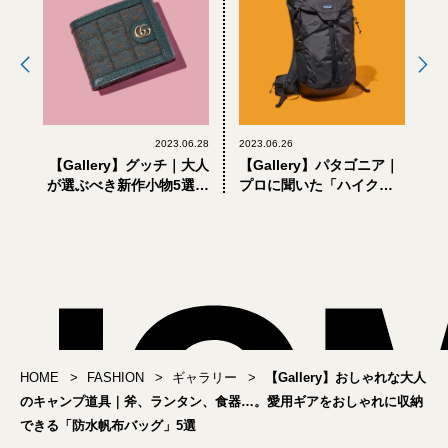
2023.06.28
2023.06.26
【Gallery】グッチ｜大人
【Gallery】パタゴニア｜
が選ぶべき新作小物5選。
プロに聞いた「ハイク」
7月発売のスポーティな新
デビューする文化系男子
シリーズをスクープ！
が選ぶべきウェア＆ギア7
選
HOME
FASHION
ギャラリー
【Gallery】おしゃれな大人
のキャンプ道具｜斧、ランタン、食器…。愛用ギアをおしゃれに収納
できる「防水帆布バッグ」5選