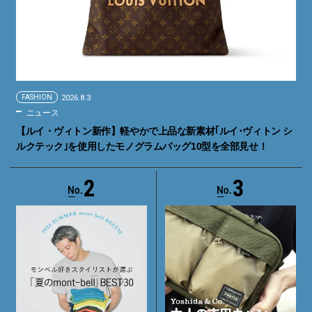
FASHION
2026.8.3
ニュース
【ルイ・ヴィトン新作】軽やかで上品な新素材｢ルイ･ヴィトン シ
ルクテック｣を使用したモノグラムバッグ10型を全部見せ！
2
3