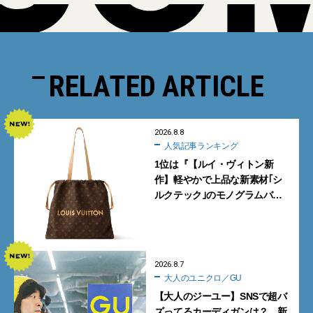
RELATED ARTICLE
2026.8.8
人気記事ランキング
1位は『【ルイ・ヴィトン新
作】軽やかで上品な新素材｢シ
ルクテック｣のモノグラムバッ
グ10型を全部見せ』【週間人気
記事BEST5】
2026.8.7
大人のユニクロ／GU
【大人のジーユー】SNSで超バ
ズってるカーディガンは？ 新