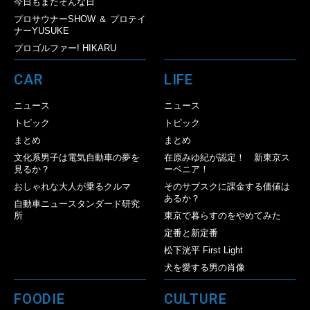
今日もまたそんな日
プロサウナーSHOW ＆ プロテイ
ナーYUSUKE
プロゴルファー! HIKARU
CAR
LIFE
ニュース
ニュース
トピック
トピック
まとめ
まとめ
文化系男子は電気自動車の夢を
在原みゆ紀が認定！ 新東京ス
見るか？
ーベニア！
おしゃれな大人が乗るクルマ
そのサブスクに課金する価値は
あるか？
自動車ニュースタンダード研究
所
東京で暮らすのをやめてみた
定番と新定番
松下洸平 First Light
犬を愛する男の肖像
FOODIE
CULTURE