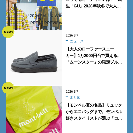
生「GU」2026年秋冬で大人メ
ンズが買うべき12選！【試着ル
ポ前編】
2026.8.7
ニュース
【大人のローファースニー
カー】1万2000円台で買える。
「ムーンスター」の限定ブルー
グレーを見逃すな
2026.8.7
まとめ
【モンベル夏の名品】リュック
からエコバッグまで。モンベル
好きスタイリストが選ぶ「コス
パも最高な超軽量バッグ」5選