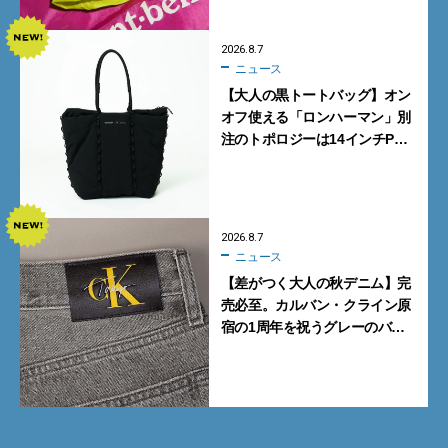
2026.8.7
ニュース
【大人の黒トートバッグ】オン
オフ使える「ロンハーマン」別
注のトポロジーは14インチPC
も収納可
2026.8.7
ニュース
【差がつく大人の秋デニム】完
売必至。カルバン・クライン原
宿の1周年を祝うグレーのバ
ギーデニムが数量限定発売