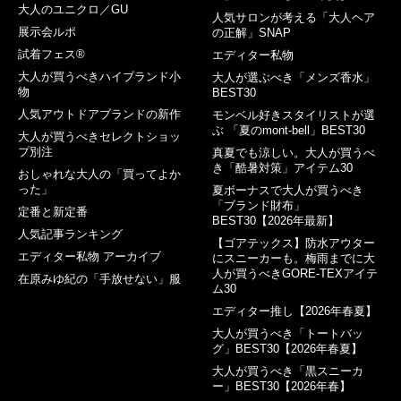
大人のユニクロ／GU
人気サロンが考える「大人ヘア
展示会ルポ
の正解」SNAP
試着フェス®︎
エディター私物
大人が買うべきハイブランド小
大人が選ぶべき「メンズ香水」
物
BEST30
人気アウトドアブランドの新作
モンベル好きスタイリストが選
ぶ 「夏のmont-bell」BEST30
大人が買うべきセレクトショッ
プ別注
真夏でも涼しい。大人が買うべ
き「酷暑対策」アイテム30
おしゃれな大人の「買ってよか
った」
夏ボーナスで大人が買うべき
「ブランド財布」
定番と新定番
BEST30【2026年最新】
人気記事ランキング
【ゴアテックス】防水アウター
エディター私物 アーカイブ
にスニーカーも。梅雨までに大
人が買うべきGORE-TEXアイテ
在原みゆ紀の「手放せない」服
ム30
エディター推し【2026年春夏】
大人が買うべき「トートバッ
グ」BEST30【2026年春夏】
大人が買うべき「黒スニーカ
ー」BEST30【2026年春】