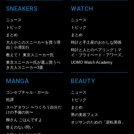
SNEAKERS
WATCH
ニュース
ニュース
トピック
トピック
まとめ
まとめ
大人がこのスニーカーを買う理
時計と手土産のおかしな関係
由｜小澤匡行
時計と人とのペアリング｜マ
教えて！ 東京スニーカー氏
イ・プライベート・アワーズ。
東京スニーカー氏が選ぶ買うべ
UOMO Watch Academy
き大人スニーカー3選
MANGA
BEAUTY
コンセプチャル・ガール
ニュース
民譚
トピック
スペアタウン 〜つくろう自分だ
まとめ
けの予備の街〜
男の美容フェス
柳さん ごはんですよ
オジサンのための「逆転美容」
答えのない問い