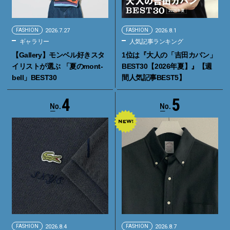
FASHION
2026.7.27
FASHION
2026.8.1
ギャラリー
人気記事ランキング
【Gallery】モンベル好きスタ
1位は『大人の「吉田カバン」
イリストが選ぶ 「夏のmont-
BEST30【2026年夏】』【週
bell」BEST30
間人気記事BEST5】
4
5
FASHION
2026.8.4
FASHION
2026.8.7