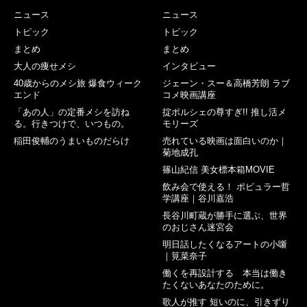
ニュース
ニュース
トピック
トピック
まとめ
まとめ
大人の痩せメシ
インタビュー
40歳からのメシ旅 爆食ウィーク
ジェーン・スー＆高橋芳朗 ラブ
エンド
コメ映画講座
「あの人」の定番メシを訪ね
掟ポルシェの尊すぎ!! 推し活メ
る。行きつけで、いつもの。
モリーズ
稲田俊輔のうまいものだらけ
売れている映画は面白いのか｜
菊地成孔
篠山紀信 美女標本箱MOVIE
飲み会で使える！ ポピュラー哲
学講座｜谷川嘉浩
長谷川町蔵が勝手に選ぶ、世界
のおじさん迷宮会
明日話したくなるアートの小噺
｜筧菜奈子
働くを再設計する 本当は働き
たくないあなたのために。
歌人が推す 短いのに、引きずり