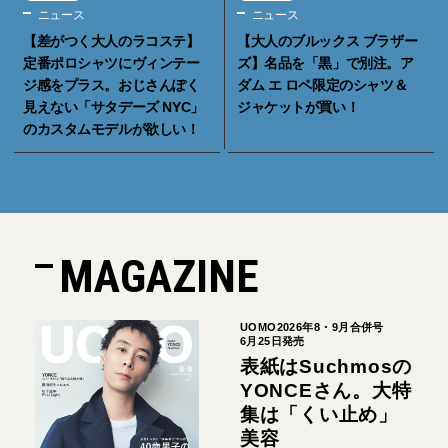
ニュース
ニュース
【差がつく大人のラコステ】
【大人のブルックス ブラザー
定番ポロシャツにヴィンテー
ズ】名品を「黒」で別注。ア
ジ感をプラス。おじさんぽく
ダム エ ロペ限定のシャツ＆
見えない「サタデーズ NYC」
ジャケットが買い！
のカスタムモデルが欲しい！
MAGAZINE
UOMO2026年8・9月合併号
6月25日発売
表紙はSuchmosの
YONCEさん。大特
集は「くい止め」
美容