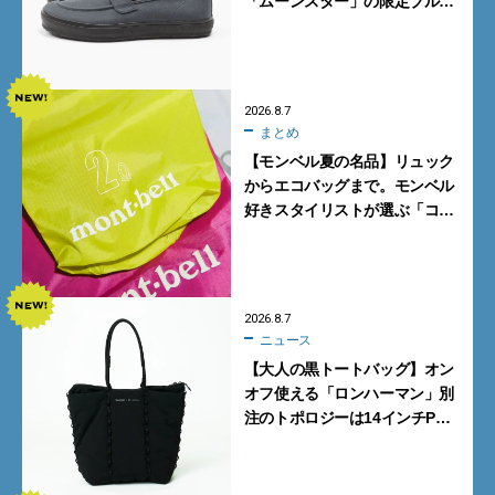
「ムーンスター」の限定ブルー
グレーを見逃すな
2026.8.7
まとめ
【モンベル夏の名品】リュック
からエコバッグまで。モンベル
好きスタイリストが選ぶ「コス
パも最高な超軽量バッグ」5選
2026.8.7
ニュース
【大人の黒トートバッグ】オン
オフ使える「ロンハーマン」別
注のトポロジーは14インチPC
も収納可