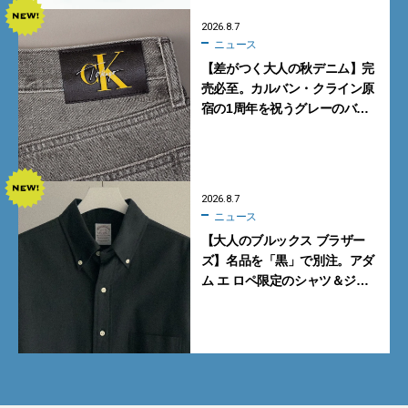
2026.8.7
ニュース
【差がつく大人の秋デニム】完
売必至。カルバン・クライン原
宿の1周年を祝うグレーのバ
ギーデニムが数量限定発売
2026.8.7
ニュース
【大人のブルックス ブラザー
ズ】名品を「黒」で別注。アダ
ム エ ロペ限定のシャツ＆ジャ
ケットが買い！