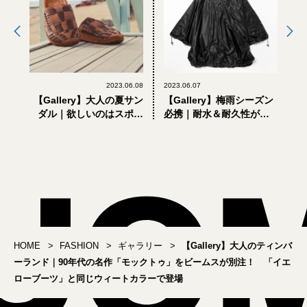
2023.06.08
2023.06.07
【Gallery】大人の夏サン
【Gallery】梅雨シーズン
ダル｜欲しいのはスポサ
必携｜耐水＆耐久性が抜
ンじゃないほう。南カリ
群。おしゃれな大人が買
フォルニア発「マリブサ
うべき「高機能ポンチ
ンダルズ」が狙い目
ョ」
HOME
FASHION
ギャラリー
【Gallery】大人のティンバ
ーランド｜90年代の名作「モックトゥ」をビームスが別注！ 「イエ
ローブーツ」と同じウィートカラーで登場