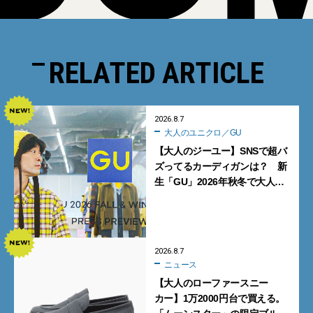
RELATED ARTICLE
2026.8.7
大人のユニクロ／GU
【大人のジーユー】SNSで超バ
ズってるカーディガンは？ 新
生「GU」2026年秋冬で大人メ
ンズが買うべき12選！【試着ル
ポ前編】
2026.8.7
ニュース
【大人のローファースニー
カー】1万2000円台で買える。