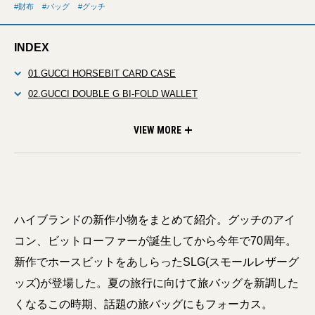
財布
バッグ
グッチ
INDEX
01.GUCCI HORSEBIT CARD CASE
02.GUCCI DOUBLE G BI-FOLD WALLET
03.GUCCI SNEAKER
04.GUCCI DOCUMENT CASE
05.GUCCI SAVOY DUFFLE BAG
VIEW MORE
ハイブランドの新作小物をまとめて紹介。グッチのアイ
コン、ビットローファーが誕生してから今年で70周年。
新作でホースビットをあしらったSLG(スモールレザーグ
ッズ)が登場した。夏の旅行に向けて旅バッグを新調した
くなるこの時期、話題の旅バッグにもフォーカス。