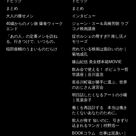
トピック
トピック
まとめ
まとめ
大人の痩せメシ
インタビュー
40歳からのメシ旅 爆食ウィーク
ジェーン・スー＆高橋芳朗 ラブ
エンド
コメ映画講座
「あの人」の定番メシを訪ね
掟ポルシェの尊すぎ!! 推し活メ
る。行きつけで、いつもの。
モリーズ
稲田俊輔のうまいものだらけ
売れている映画は面白いのか｜
菊地成孔
篠山紀信 美女標本箱MOVIE
飲み会で使える！ ポピュラー哲
学講座｜谷川嘉浩
長谷川町蔵が勝手に選ぶ、世界
のおじさん迷宮会
明日話したくなるアートの小噺
｜筧菜奈子
働くを再設計する 本当は働き
たくないあなたのために。
歌人が推す 短いのに、引きずり
込まれるマンガ｜枡野浩一
BOOKコラム 仕事は泥臭い｜