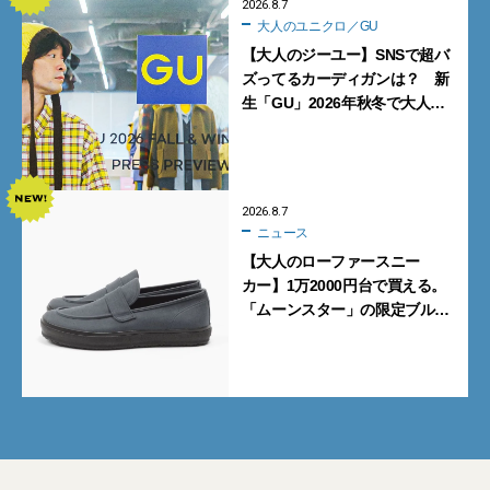
2026.8.7
大人のユニクロ／GU
【大人のジーユー】SNSで超バ
ズってるカーディガンは？ 新
生「GU」2026年秋冬で大人メ
ンズが買うべき12選！【試着ル
ポ前編】
2026.8.7
ニュース
【大人のローファースニー
カー】1万2000円台で買える。
「ムーンスター」の限定ブルー
グレーを見逃すな