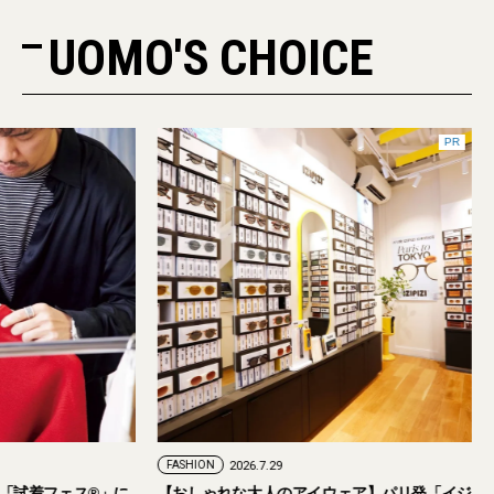
UOMO'S CHOICE
PR
FASHION
2026.7.29
。「試着フェス®︎」に
【おしゃれな大人のアイウェア】パリ発「イジ