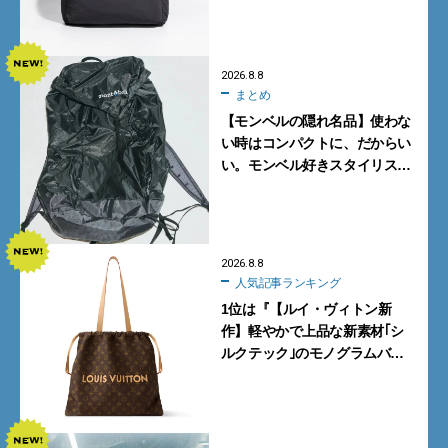
2026.8.8
まとめ
【モンベルの隠れ名品】使わな
い時はコンパクトに、だからい
い。モンベル好きスタイリスト
がすすめる「たためるバッグ」
4選
2026.8.8
人気記事ランキング
1位は『【ルイ・ヴィトン新
作】軽やかで上品な新素材｢シ
ルクテック｣のモノグラムバッ
グ10型を全部見せ』【週間人気
記事BEST5】