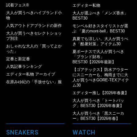
試着フェス®︎
エディター私物
大人が買うべきハイブランド小
大人が選ぶべき「メンズ香水」
物
BEST30
人気アウトドアブランドの新作
モンベル好きスタイリストが選
ぶ 「夏のmont-bell」BEST30
大人が買うべきセレクトショッ
プ別注
真夏でも涼しい。大人が買うべ
き「酷暑対策」アイテム30
おしゃれな大人の「買ってよか
った」
夏ボーナスで大人が買うべき
「ブランド財布」
定番と新定番
BEST30【2026年最新】
人気記事ランキング
【ゴアテックス】防水アウター
エディター私物 アーカイブ
にスニーカーも。梅雨までに大
人が買うべきGORE-TEXアイテ
在原みゆ紀の「手放せない」服
ム30
エディター推し【2026年春夏】
大人が買うべき「トートバッ
グ」BEST30【2026年春夏】
大人が買うべき「黒スニーカ
ー」BEST30【2026年春】
SNEAKERS
WATCH