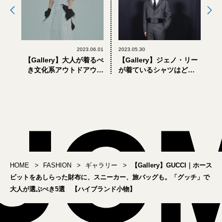
2023.06.01
2023.05.30
【Gallery】大人が着るべ
【Gallery】ジェノ・リー
き文化系アウトドアウェ
が着ているシャツはどこ
アの最新｜「ジャーナル
で買える？ フェラガモの
スタンダード レリューム×
アンバサダーにNCTのジ
ダイワ」が6月1日(木)発
ェノが就任！
売！
HOME
FASHION
ギャラリー
【Gallery】GUCCI｜ホース
ビットをあしらった財布に、スニーカー、旅バッグも。「グッチ」で
大人が選ぶべき5選 【ハイブランド小物】