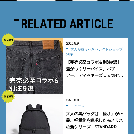
RELATED ARTICLE
2026.8.9
大人が買うべきセレクトショップ
別注
【完売必至コラボ＆別注9選】
差がつくリーバイス、バブ
アー、ディッキーズ... 人気セレ
クトショップの自信作をチェッ
ク！
2026.8.8
ニュース
大人の黒バッグは「軽さ」が正
義。軽量化を追求したモノリス
の新シリーズ「STANDARD
Neutral」が快適すぎる！