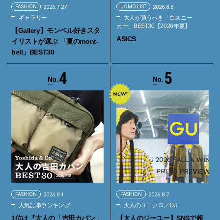
FASHION
2026.7.27
UOMO LIST
2026.8.8
ギャラリー
大人が買うべき「白スニー
カー」BEST30【2026年夏】
【Gallery】モンベル好きスタ
ASICS
イリストが選ぶ 「夏のmont-
bell」BEST30
4
5
FASHION
2026.8.1
FASHION
2026.8.7
人気記事ランキング
大人のユニクロ／GU
1位は『大人の「吉田カバン」
【大人のジーユー】SNSで超