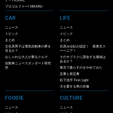
ナーYUSUKE
プロゴルファー! HIKARU
CAR
LIFE
ニュース
ニュース
トピック
トピック
まとめ
まとめ
文化系男子は電気自動車の夢を
在原みゆ紀が認定！ 新東京ス
見るか？
ーベニア！
おしゃれな大人が乗るクルマ
そのサブスクに課金する価値は
あるか？
自動車ニュースタンダード研究
所
東京で暮らすのをやめてみた
定番と新定番
松下洸平 First Light
犬を愛する男の肖像
FOODIE
CULTURE
ニュース
ニュース