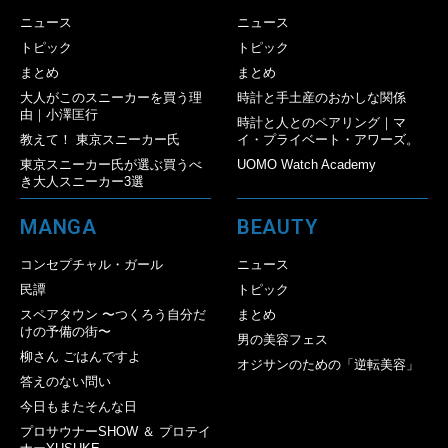
ニュース
ニュース
トピック
トピック
まとめ
まとめ
大人がこのスニーカーを買う理
時計と手土産のおかしな関係
由｜小澤匡行
時計と人とのペアリング｜マ
教えて！ 東京スニーカー氏
イ・プライベート・アワーズ。
東京スニーカー氏が選ぶ買うべ
UOMO Watch Academy
き大人スニーカー3選
MANGA
BEAUTY
コンセプチャル・ガール
ニュース
民譚
トピック
スペアタウン 〜つくろう自分だ
まとめ
けの予備の街〜
男の美容フェス
柳さん ごはんですよ
オジサンのための「逆転美容」
答えのない問い
今日もまたそんな日
プロサウナーSHOW ＆ プロテイ