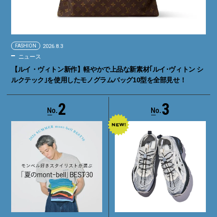
FASHION
2026.8.3
ニュース
【ルイ・ヴィトン新作】軽やかで上品な新素材｢ルイ･ヴィトン シ
ルクテック｣を使用したモノグラムバッグ10型を全部見せ！
2
3