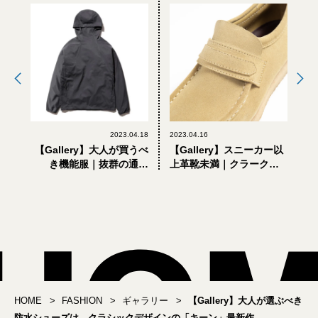
2023.04.18
2023.04.16
【Gallery】大人が買うべ
【Gallery】スニーカー以
き機能服｜抜群の通気
上革靴未満｜クラーク
性。梅雨も夏も快適なス
ス、ビルケンシュトッ
ノーピークの
ク… おしゃれな大人の
「Breathable Quick
「上品シューズ」3選
Dry」最新作
HOME
FASHION
ギャラリー
【Gallery】大人が選ぶべき
防水シューズは、クラシックデザインの「キーン」最新作