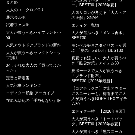
まとめ
ー」BEST30【2026年夏】
大人のユニクロ／GU
人気サロンが考える「大人ヘア
展示会ルポ
の正解」SNAP
試着フェス®︎
エディター私物
大人が買うべきハイブランド小
大人が選ぶべき「メンズ香水」
物
BEST30
人気アウトドアブランドの新作
モンベル好きスタイリストが選
ぶ 「夏のmont-bell」BEST30
大人が買うべきセレクトショッ
プ別注
真夏でも涼しい。大人が買うべ
き「酷暑対策」アイテム30
おしゃれな大人の「買ってよか
った」
夏ボーナスで大人が買うべき
「ブランド財布」
定番と新定番
BEST30【2026年最新】
人気記事ランキング
【ゴアテックス】防水アウター
エディター私物 アーカイブ
にスニーカーも。梅雨までに大
人が買うべきGORE-TEXアイテ
在原みゆ紀の「手放せない」服
ム30
エディター推し【2026年春夏】
大人が買うべき「トートバッ
グ」BEST30【2026年春夏】
大人が買うべき「黒スニーカ