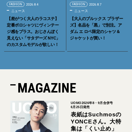
FASHION
2026.8.4
FASHION
2026.8.7
ニュース
ニュース
【差がつく大人のラコステ】
【大人のブルックス ブラザー
定番ポロシャツにヴィンテー
ズ】名品を「黒」で別注。ア
ジ感をプラス。おじさんぽく
ダム エ ロペ限定のシャツ＆
見えない「サタデーズ NYC」
ジャケットが買い！
のカスタムモデルが欲しい！
MAGAZINE
UOMO2026年8・9月合併号
6月25日発売
表紙はSuchmosの
YONCEさん。大特
集は「くい止め」