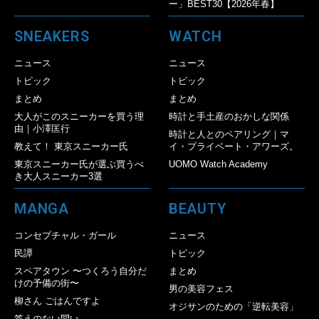
ー」BEST30【2026年春】
SNEAKERS
WATCH
ニュース
ニュース
トピック
トピック
まとめ
まとめ
大人がこのスニーカーを買う理
時計と手土産のおかしな関係
由｜小澤匡行
時計と人とのペアリング｜マ
教えて！ 東京スニーカー氏
イ・プライベート・アワーズ。
東京スニーカー氏が選ぶ買うべ
UOMO Watch Academy
き大人スニーカー3選
MANGA
BEAUTY
コンセプチャル・ガール
ニュース
民譚
トピック
スペアタウン 〜つくろう自分だ
まとめ
けの予備の街〜
男の美容フェス
柳さん ごはんですよ
オジサンのための「逆転美容」
答えのない問い