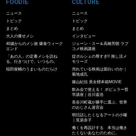
FOODIE
CULTURE
ニュース
ニュース
トピック
トピック
まとめ
まとめ
大人の痩せメシ
インタビュー
40歳からのメシ旅 爆食ウィーク
ジェーン・スー＆高橋芳朗 ラブ
エンド
コメ映画講座
「あの人」の定番メシを訪ね
掟ポルシェの尊すぎ!! 推し活メ
る。行きつけで、いつもの。
モリーズ
稲田俊輔のうまいものだらけ
売れている映画は面白いのか｜
菊地成孔
篠山紀信 美女標本箱MOVIE
飲み会で使える！ ポピュラー哲
学講座｜谷川嘉浩
長谷川町蔵が勝手に選ぶ、世界
のおじさん迷宮会
明日話したくなるアートの小噺
｜筧菜奈子
働くを再設計する 本当は働き
たくないあなたのために。