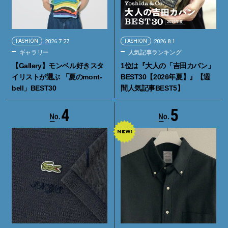
FASHION
2026.7.27
FASHION
2026.8.1
ギャラリー
人気記事ランキング
【Gallery】モンベル好きスタ
1位は『大人の「吉田カバン」
イリストが選ぶ 「夏のmont-
BEST30【2026年夏】』【週
bell」BEST30
間人気記事BEST5】
4
5