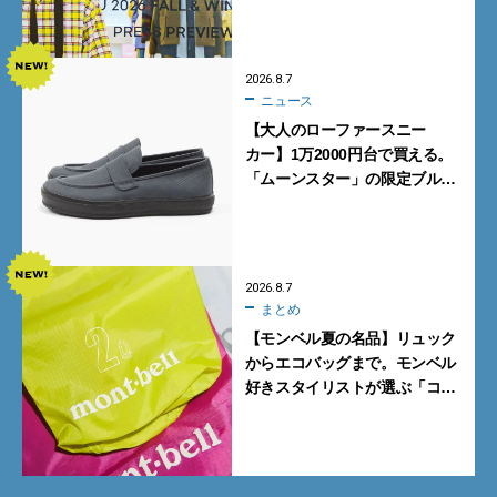
ポ前編】
2026.8.7
ニュース
【大人のローファースニー
カー】1万2000円台で買える。
「ムーンスター」の限定ブルー
グレーを見逃すな
2026.8.7
まとめ
【モンベル夏の名品】リュック
からエコバッグまで。モンベル
好きスタイリストが選ぶ「コス
パも最高な超軽量バッグ」5選