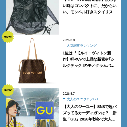
い時はコンパクトに、だからい
い。モンベル好きスタイリスト
がすすめる「たためるバッグ」
4選
2026.8.8
人気記事ランキング
1位は『【ルイ・ヴィトン新
作】軽やかで上品な新素材｢シ
ルクテック｣のモノグラムバッ
グ10型を全部見せ』【週間人気
記事BEST5】
2026.8.7
大人のユニクロ／GU
【大人のジーユー】SNSで超バ
ズってるカーディガンは？ 新
生「GU」2026年秋冬で大人メ
ンズが買うべき12選！【試着ル