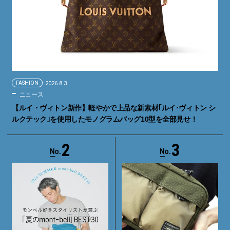
FASHION
2026.8.3
ニュース
【ルイ・ヴィトン新作】軽やかで上品な新素材｢ルイ･ヴィトン シ
ルクテック｣を使用したモノグラムバッグ10型を全部見せ！
2
3