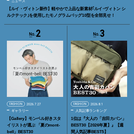
ニュース
【ルイ・ヴィトン新作】軽やかで上品な新素材｢ルイ･ヴィトン シ
ルクテック｣を使用したモノグラムバッグ10型を全部見せ！
2
3
FASHION
2026.7.27
FASHION
2026.8.1
ギャラリー
人気記事ランキング
【Gallery】モンベル好きスタ
1位は『大人の「吉田カバン」
イリストが選ぶ 「夏のmont-
BEST30【2026年夏】』【週
bell」BEST30
間人気記事BEST5】