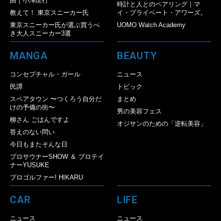
由｜小澤匡行
時計と人とのペアリング｜マ
教えて！ 東京スニーカー氏
イ・プライベート・アワーズ。
東京スニーカー氏が選ぶ買うべ
UOMO Watch Academy
き大人スニーカー3選
MANGA
BEAUTY
コンセプチャル・ガール
ニュース
民譚
トピック
スペアタウン 〜つくろう自分だ
まとめ
けの予備の街〜
男の美容フェス
柳さん ごはんですよ
オジサンのための「逆転美容」
答えのない問い
今日もまたそんな日
プロサウナーSHOW ＆ プロテイ
ナーYUSUKE
プロゴルファー! HIKARU
CAR
LIFE
ニュース
ニュース