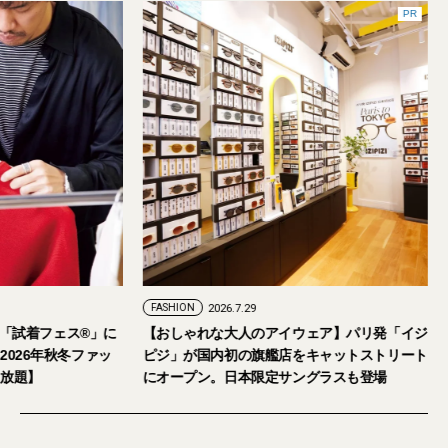
FASHION
2026.7.24
FASHION
2026.7.29
2026年9月5日・6日開催。「試着フェス®︎」に
【おしゃれな大人の
読者の皆さまをご招待。【2026年秋冬ファッ
ピジ」が国内初の旗
ション＆美容アイテム試し放題】
にオープン。日本限