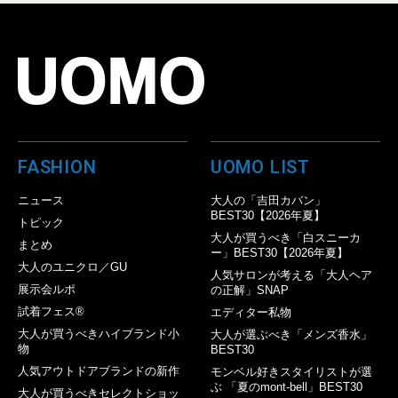
FASHION
UOMO LIST
ニュース
大人の「吉田カバン」
BEST30【2026年夏】
トピック
大人が買うべき「白スニーカ
まとめ
ー」BEST30【2026年夏】
大人のユニクロ／GU
人気サロンが考える「大人ヘア
展示会ルポ
の正解」SNAP
試着フェス®︎
エディター私物
大人が買うべきハイブランド小
大人が選ぶべき「メンズ香水」
物
BEST30
人気アウトドアブランドの新作
モンベル好きスタイリストが選
ぶ 「夏のmont-bell」BEST30
大人が買うべきセレクトショッ