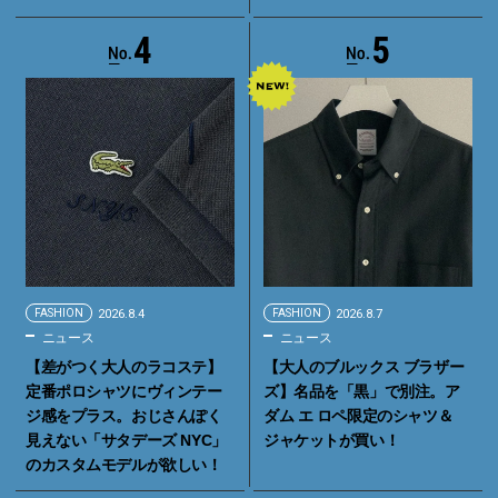
4
5
FASHION
2026.8.4
FASHION
2026.8.7
ニュース
ニュース
【差がつく大人のラコステ】
【大人のブルックス ブラザー
定番ポロシャツにヴィンテー
ズ】名品を「黒」で別注。ア
ジ感をプラス。おじさんぽく
ダム エ ロペ限定のシャツ＆
見えない「サタデーズ NYC」
ジャケットが買い！
のカスタムモデルが欲しい！