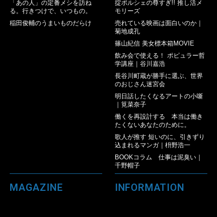
「あの人」の定番メシを訪ね
掟ポルシェの尊すぎ!! 推し活メ
る。行きつけで、いつもの。
モリーズ
稲田俊輔のうまいものだらけ
売れている映画は面白いのか｜
菊地成孔
篠山紀信 美女標本箱MOVIE
飲み会で使える！ ポピュラー哲
学講座｜谷川嘉浩
長谷川町蔵が勝手に選ぶ、世界
のおじさん迷宮会
明日話したくなるアートの小噺
｜筧菜奈子
働くを再設計する 本当は働き
たくないあなたのために。
歌人が推す 短いのに、引きずり
込まれるマンガ｜枡野浩一
BOOKコラム 仕事は泥臭い｜
千野帽子
MAGAZINE
INFORMATION