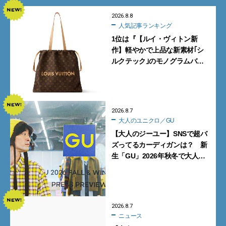
2026.8.8
人気記事ランキング
1位は『【ルイ・ヴィトン新
作】軽やかで上品な新素材｢シ
ルクテック｣のモノグラムバッ
グ10型を全部見せ』【週間人気
記事BEST5】
2026.8.7
大人のユニクロ／GU
【大人のジーユー】SNSで超バ
ズってるカーディガンは？ 新
生「GU」2026年秋冬で大人メ
ンズが買うべき12選！【試着ル
ポ前編】
2026.8.7
ニュース