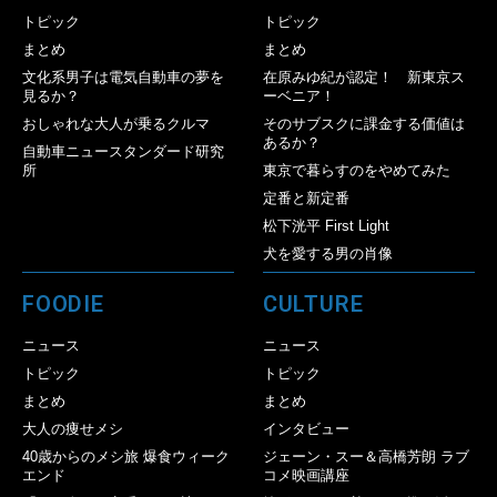
トピック
トピック
まとめ
まとめ
文化系男子は電気自動車の夢を
在原みゆ紀が認定！ 新東京ス
見るか？
ーベニア！
おしゃれな大人が乗るクルマ
そのサブスクに課金する価値は
あるか？
自動車ニュースタンダード研究
所
東京で暮らすのをやめてみた
定番と新定番
松下洸平 First Light
犬を愛する男の肖像
FOODIE
CULTURE
ニュース
ニュース
トピック
トピック
まとめ
まとめ
大人の痩せメシ
インタビュー
40歳からのメシ旅 爆食ウィーク
ジェーン・スー＆高橋芳朗 ラブ
エンド
コメ映画講座