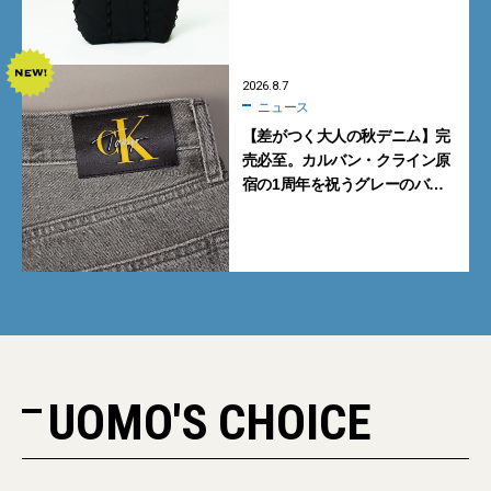
も収納可
2026.8.7
ニュース
【差がつく大人の秋デニム】完
売必至。カルバン・クライン原
宿の1周年を祝うグレーのバ
ギーデニムが数量限定発売
UOMO'S CHOICE