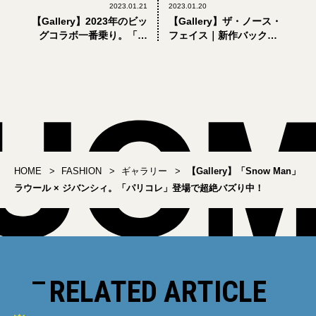
2023.01.21
2023.01.20
【Gallery】2023年のビッ
【Gallery】ザ・ノース・
グコラボ一番乗り。「マ
フェイス｜新作バックパ
ルニ×カーハート WIP」を
ック、ゴアテックスジャ
着こなせ！
ケット、春も使える薄手
ダウン…大人が1月に買う
べき8選
HOME
FASHION
ギャラリー
【Gallery】「Snow Man」
ラウール × ジバンシィ。「パリコレ」登場で超絶バズり中！
RELATED ARTICLE