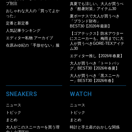
プ別注
真夏でも涼しい。大人が買うべ
き「酷暑対策」アイテム30
おしゃれな大人の「買ってよか
った」
夏ボーナスで大人が買うべき
「ブランド財布」
定番と新定番
BEST30【2026年最新】
人気記事ランキング
【ゴアテックス】防水アウター
エディター私物 アーカイブ
にスニーカーも。梅雨までに大
人が買うべきGORE-TEXアイテ
在原みゆ紀の「手放せない」服
ム30
エディター推し【2026年春夏】
大人が買うべき「トートバッ
グ」BEST30【2026年春夏】
大人が買うべき「黒スニーカ
ー」BEST30【2026年春】
SNEAKERS
WATCH
ニュース
ニュース
トピック
トピック
まとめ
まとめ
大人がこのスニーカーを買う理
時計と手土産のおかしな関係