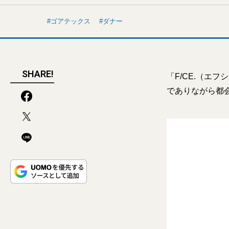
ゴアテックス
ダナー
SHARE!
「F/CE.（エ
でありながら都