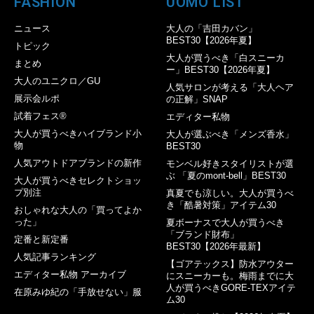
FASHION
UOMO LIST
ニュース
大人の「吉田カバン」
BEST30【2026年夏】
トピック
大人が買うべき「白スニーカ
まとめ
ー」BEST30【2026年夏】
大人のユニクロ／GU
人気サロンが考える「大人ヘア
展示会ルポ
の正解」SNAP
試着フェス®︎
エディター私物
大人が買うべきハイブランド小
大人が選ぶべき「メンズ香水」
物
BEST30
人気アウトドアブランドの新作
モンベル好きスタイリストが選
ぶ 「夏のmont-bell」BEST30
大人が買うべきセレクトショッ
プ別注
真夏でも涼しい。大人が買うべ
き「酷暑対策」アイテム30
おしゃれな大人の「買ってよか
った」
夏ボーナスで大人が買うべき
「ブランド財布」
定番と新定番
BEST30【2026年最新】
人気記事ランキング
【ゴアテックス】防水アウター
エディター私物 アーカイブ
にスニーカーも。梅雨までに大
人が買うべきGORE-TEXアイテ
在原みゆ紀の「手放せない」服
ム30