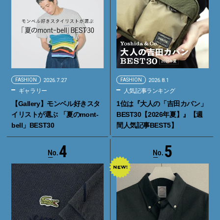
FASHION
2026.7.27
FASHION
2026.8.1
ギャラリー
人気記事ランキング
【Gallery】モンベル好きスタ
1位は『大人の「吉田カバン」
イリストが選ぶ 「夏のmont-
BEST30【2026年夏】』【週
bell」BEST30
間人気記事BEST5】
4
5