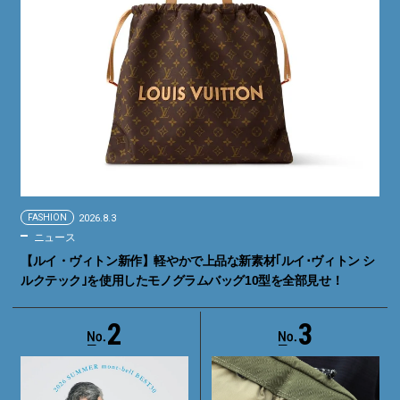
FASHION
2026.8.3
ニュース
【ルイ・ヴィトン新作】軽やかで上品な新素材｢ルイ･ヴィトン シ
ルクテック｣を使用したモノグラムバッグ10型を全部見せ！
2
3