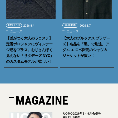
FASHION
2026.8.4
FASHION
2026.8.7
ニュース
ニュース
【差がつく大人のラコステ】
【大人のブルックス ブラザー
定番ポロシャツにヴィンテー
ズ】名品を「黒」で別注。ア
ジ感をプラス。おじさんぽく
ダム エ ロペ限定のシャツ＆
見えない「サタデーズ NYC」
ジャケットが買い！
のカスタムモデルが欲しい！
MAGAZINE
UOMO2026年8・9月合併号
6月25日発売