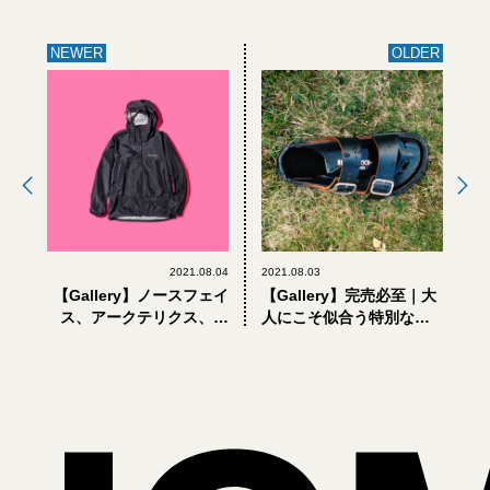
NEWER
OLDER
2021.08.04
2021.08.03
【Gallery】ノースフェイ
【Gallery】完売必至｜大
ス、アークテリクス、パ
人にこそ似合う特別なビ
タゴニア…おしゃれな大
ルケンシュトックは、ジ
人の「雨に強い」街で着
ル サンダーとのコラボ
るアウター4選