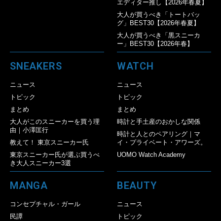
エディター推し【2026年春夏】
大人が買うべき「トートバッ
グ」BEST30【2026年春夏】
大人が買うべき「黒スニーカ
ー」BEST30【2026年春】
SNEAKERS
WATCH
ニュース
ニュース
トピック
トピック
まとめ
まとめ
大人がこのスニーカーを買う理
時計と手土産のおかしな関係
由｜小澤匡行
時計と人とのペアリング｜マ
教えて！ 東京スニーカー氏
イ・プライベート・アワーズ。
東京スニーカー氏が選ぶ買うべ
UOMO Watch Academy
き大人スニーカー3選
MANGA
BEAUTY
コンセプチャル・ガール
ニュース
民譚
トピック