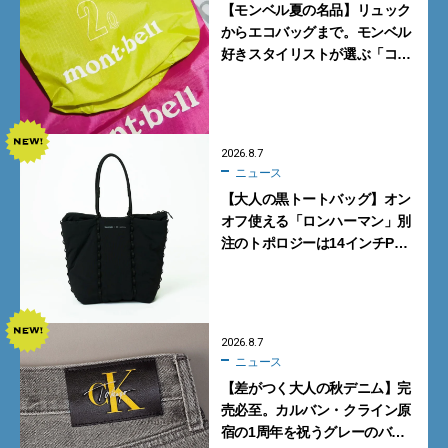
【モンベル夏の名品】リュック
からエコバッグまで。モンベル
好きスタイリストが選ぶ「コス
パも最高な超軽量バッグ」5選
2026.8.7
ニュース
【大人の黒トートバッグ】オン
オフ使える「ロンハーマン」別
注のトポロジーは14インチPC
も収納可
2026.8.7
ニュース
【差がつく大人の秋デニム】完
売必至。カルバン・クライン原
宿の1周年を祝うグレーのバ