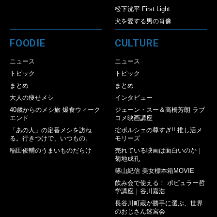
松下洸平 First Light
犬を愛する男の肖像
FOODIE
CULTURE
ニュース
ニュース
トピック
トピック
まとめ
まとめ
大人の痩せメシ
インタビュー
40歳からのメシ旅 爆食ウィーク
ジェーン・スー＆高橋芳朗 ラブ
エンド
コメ映画講座
「あの人」の定番メシを訪ね
掟ポルシェの尊すぎ!! 推し活メ
る。行きつけで、いつもの。
モリーズ
稲田俊輔のうまいものだらけ
売れている映画は面白いのか｜
菊地成孔
篠山紀信 美女標本箱MOVIE
飲み会で使える！ ポピュラー哲
学講座｜谷川嘉浩
長谷川町蔵が勝手に選ぶ、世界
のおじさん迷宮会