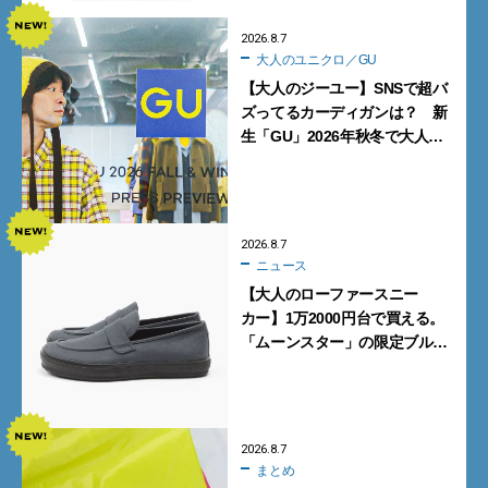
2026.8.7
大人のユニクロ／GU
【大人のジーユー】SNSで超バ
ズってるカーディガンは？ 新
生「GU」2026年秋冬で大人メ
ンズが買うべき12選！【試着ル
ポ前編】
2026.8.7
ニュース
【大人のローファースニー
カー】1万2000円台で買える。
「ムーンスター」の限定ブルー
グレーを見逃すな
2026.8.7
まとめ