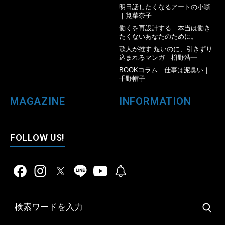
明日話したくなるアートの小噺
｜筧菜奈子
働くを再設計する 本当は働き
たくないあなたのために。
歌人が推す 短いのに、引きずり
込まれるマンガ｜枡野浩一
BOOKコラム 仕事は泥臭い｜
千野帽子
MAGAZINE
INFORMATION
FOLLOW US!