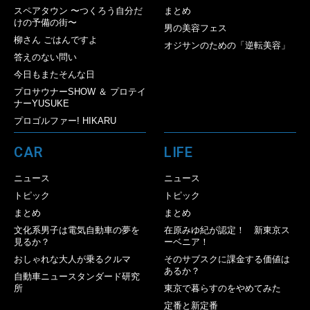
スペアタウン 〜つくろう自分だ
まとめ
けの予備の街〜
男の美容フェス
柳さん ごはんですよ
オジサンのための「逆転美容」
答えのない問い
今日もまたそんな日
プロサウナーSHOW ＆ プロテイ
ナーYUSUKE
プロゴルファー! HIKARU
CAR
LIFE
ニュース
ニュース
トピック
トピック
まとめ
まとめ
文化系男子は電気自動車の夢を
在原みゆ紀が認定！ 新東京ス
見るか？
ーベニア！
おしゃれな大人が乗るクルマ
そのサブスクに課金する価値は
あるか？
自動車ニュースタンダード研究
所
東京で暮らすのをやめてみた
定番と新定番