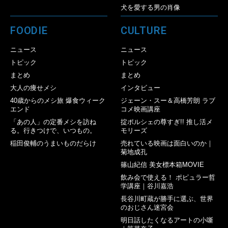
犬を愛する男の肖像
FOODIE
CULTURE
ニュース
ニュース
トピック
トピック
まとめ
まとめ
大人の痩せメシ
インタビュー
40歳からのメシ旅 爆食ウィーク
ジェーン・スー＆高橋芳朗 ラブ
エンド
コメ映画講座
「あの人」の定番メシを訪ね
掟ポルシェの尊すぎ!! 推し活メ
る。行きつけで、いつもの。
モリーズ
稲田俊輔のうまいものだらけ
売れている映画は面白いのか｜
菊地成孔
篠山紀信 美女標本箱MOVIE
飲み会で使える！ ポピュラー哲
学講座｜谷川嘉浩
長谷川町蔵が勝手に選ぶ、世界
のおじさん迷宮会
明日話したくなるアートの小噺