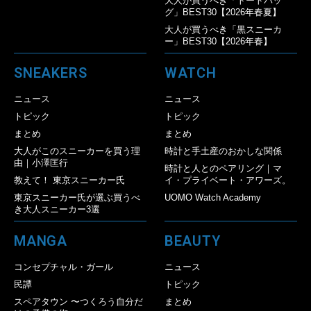
大人が買うべき「トートバッ
グ」BEST30【2026年春夏】
大人が買うべき「黒スニーカ
ー」BEST30【2026年春】
SNEAKERS
WATCH
ニュース
ニュース
トピック
トピック
まとめ
まとめ
大人がこのスニーカーを買う理
時計と手土産のおかしな関係
由｜小澤匡行
時計と人とのペアリング｜マ
教えて！ 東京スニーカー氏
イ・プライベート・アワーズ。
東京スニーカー氏が選ぶ買うべ
UOMO Watch Academy
き大人スニーカー3選
MANGA
BEAUTY
コンセプチャル・ガール
ニュース
民譚
トピック
スペアタウン 〜つくろう自分だ
まとめ