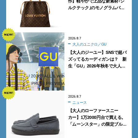
作】軽やかで上品な新素材｢シ
ルクテック｣のモノグラムバッ
グ10型を全部見せ』【週間人気
記事BEST5】
2026.8.7
大人のユニクロ／GU
【大人のジーユー】SNSで超バ
ズってるカーディガンは？ 新
生「GU」2026年秋冬で大人メ
ンズが買うべき12選！【試着ル
ポ前編】
2026.8.7
ニュース
【大人のローファースニー
カー】1万2000円台で買える。
「ムーンスター」の限定ブルー
グレーを見逃すな