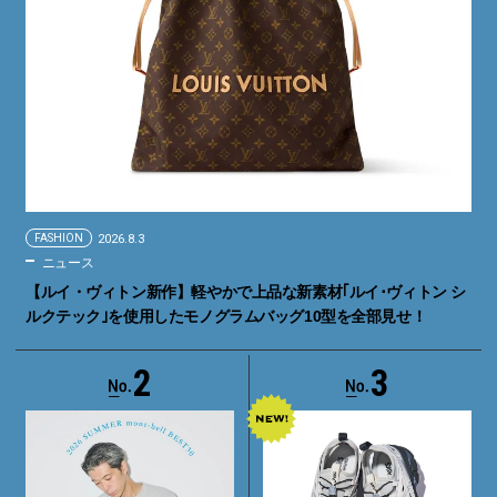
FASHION
2026.8.3
ニュース
【ルイ・ヴィトン新作】軽やかで上品な新素材｢ルイ･ヴィトン シ
ルクテック｣を使用したモノグラムバッグ10型を全部見せ！
2
3