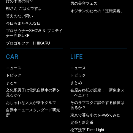
けの予備の街〜
男の美容フェス
柳さん ごはんですよ
オジサンのための「逆転美容」
答えのない問い
今日もまたそんな日
プロサウナーSHOW ＆ プロテイ
ナーYUSUKE
プロゴルファー! HIKARU
CAR
LIFE
ニュース
ニュース
トピック
トピック
まとめ
まとめ
文化系男子は電気自動車の夢を
在原みゆ紀が認定！ 新東京ス
見るか？
ーベニア！
おしゃれな大人が乗るクルマ
そのサブスクに課金する価値は
あるか？
自動車ニュースタンダード研究
所
東京で暮らすのをやめてみた
定番と新定番
松下洸平 First Light