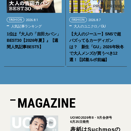
FASHION
2026.8.1
FASHION
2026.8.7
人気記事ランキング
大人のユニクロ／GU
1位は『大人の「吉田カバン」
【大人のジーユー】SNSで超
BEST30【2026年夏】』【週
バズってるカーディガン
間人気記事BEST5】
は？ 新生「GU」2026年秋冬
で大人メンズが買うべき12
選！【試着ルポ前編】
MAGAZINE
UOMO2026年8・9月合併号
6月25日発売
表紙はSuchmosの