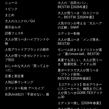
ニュース
大人の「吉田カバン」
BEST30【2026年夏】
トピック
大人が買うべき「白スニーカ
まとめ
ー」BEST30【2026年夏】
大人のユニクロ／GU
人気サロンが考える「大人ヘア
展示会ルポ
の正解」SNAP
試着フェス®︎
エディター私物
大人が買うべきハイブランド小
大人が選ぶべき「メンズ香水」
物
BEST30
人気アウトドアブランドの新作
モンベル好きスタイリストが選
ぶ 「夏のmont-bell」BEST30
大人が買うべきセレクトショッ
プ別注
真夏でも涼しい。大人が買うべ
き「酷暑対策」アイテム30
おしゃれな大人の「買ってよか
った」
夏ボーナスで大人が買うべき
「ブランド財布」
定番と新定番
BEST30【2026年最新】
人気記事ランキング
【ゴアテックス】防水アウター
エディター私物 アーカイブ
にスニーカーも。梅雨までに大
人が買うべきGORE-TEXアイテ
在原みゆ紀の「手放せない」服
ム30
エディター推し【2026年春夏】