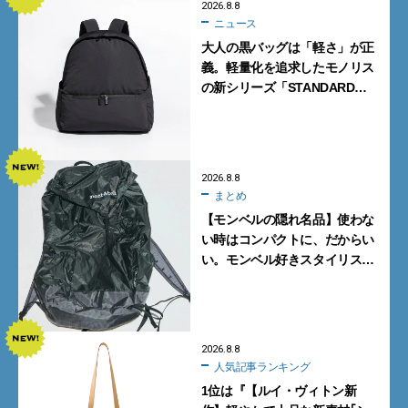
2026.8.8
ニュース
大人の黒バッグは「軽さ」が正
義。軽量化を追求したモノリス
の新シリーズ「STANDARD
Neutral」が快適すぎる！
2026.8.8
まとめ
【モンベルの隠れ名品】使わな
い時はコンパクトに、だからい
い。モンベル好きスタイリスト
がすすめる「たためるバッグ」
4選
2026.8.8
人気記事ランキング
1位は『【ルイ・ヴィトン新