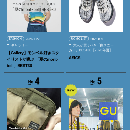
FASHION
2026.7.27
UOMO LIST
2026.8.8
ギャラリー
大人が買うべき「白スニー
カー」BEST30【2026年夏】
【Gallery】モンベル好きスタ
ASICS
イリストが選ぶ 「夏のmont-
bell」BEST30
4
5