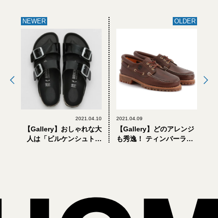
NEWER
OLDER
2021.04.10
2021.04.09
【Gallery】おしゃれな大
【Gallery】どのアレンジ
人は「ビルケンシュトッ
も秀逸！ ティンバーラン
ク」も黒！街で履ける別
ドの名作モカシンに４つ
注サンダル
の別注モデルが登場