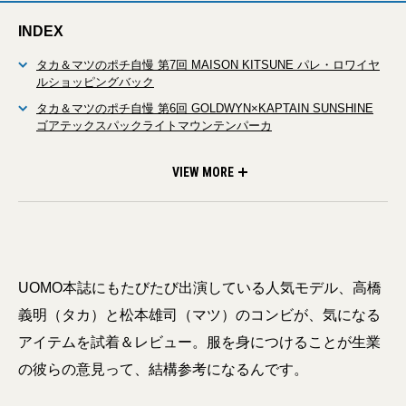
INDEX
タカ＆マツのポチ自慢 第7回 MAISON KITSUNE パレ・ロワイヤ
ルショッピングバック
タカ＆マツのポチ自慢 第6回 GOLDWYN×KAPTAIN SUNSHINE
ゴアテックスパックライトマウンテンパーカ
タカ＆マツのポチ自慢 第5回 イートウツのサファリジャケット
タカ＆マツのポチ自慢 第4回 ブルックス ブラザーズのオックスフ
タカ＆マツのポチ自慢 第3回 キジマタカユキのキャップ
タカ＆マツのポチ自慢 第2回 グラフペーパーのキュプラシャツコ
タカ＆マツのポチ自慢 第1回 MARNIのPVCバイカラートートバッ
ォードパジャマ
ート
グ
VIEW MORE
UOMO本誌にもたびたび出演している人気モデル、高橋
義明（タカ）と松本雄司（マツ）のコンビが、気になる
アイテムを試着＆レビュー。服を身につけることが生業
の彼らの意見って、結構参考になるんです。