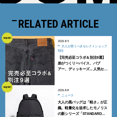
RELATED ARTICLE
2026.8.9
大人が買うべきセレクトショップ
別注
【完売必至コラボ＆別注9選】
差がつくリーバイス、バブ
アー、ディッキーズ... 人気セレ
クトショップの自信作をチェッ
ク！
2026.8.8
ニュース
大人の黒バッグは「軽さ」が正
義。軽量化を追求したモノリス
の新シリーズ「STANDARD