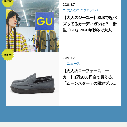
2026.8.7
大人のユニクロ／GU
【大人のジーユー】SNSで超バ
ズってるカーディガンは？ 新
生「GU」2026年秋冬で大人メ
ンズが買うべき12選！【試着ル
ポ前編】
2026.8.7
ニュース
【大人のローファースニー
カー】1万2000円台で買える。
「ムーンスター」の限定ブルー
グレーを見逃すな