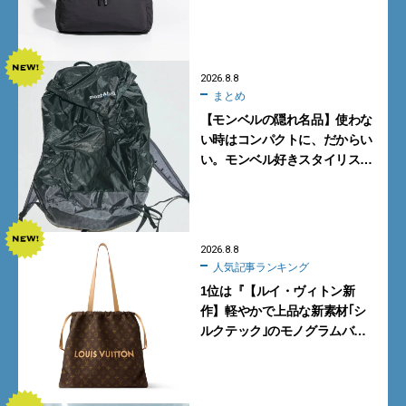
Neutral」が快適すぎる！
2026.8.8
まとめ
【モンベルの隠れ名品】使わな
い時はコンパクトに、だからい
い。モンベル好きスタイリスト
がすすめる「たためるバッグ」
4選
2026.8.8
人気記事ランキング
1位は『【ルイ・ヴィトン新
作】軽やかで上品な新素材｢シ
ルクテック｣のモノグラムバッ
グ10型を全部見せ』【週間人気
記事BEST5】