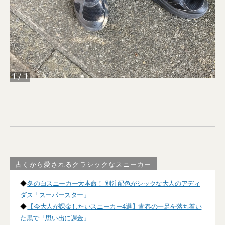
1
/
1
古くから愛されるクラシックなスニーカー
◆
冬の白スニーカー大本命！ 別注配色がシックな大人のアディ
ダス「スーパースター」
◆
【今大人が課金したいスニーカー4選】青春の一足を落ち着い
た黒で「思い出に課金」