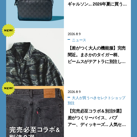
ギャルソン... 2026年夏に買うべ
き新作5選
2026.8.9
ニュース
【差がつく大人の機能服】完売
間近。まさかのタイガー柄、
ビームスがテアトラに別注した
シャツ＆パンツを狙い撃ち！
2026.8.9
大人が買うべきセレクトショップ
別注
【完売必至コラボ＆別注9選】
差がつくリーバイス、バブ
アー、ディッキーズ... 人気セレ
クトショップの自信作をチェッ