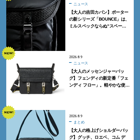
ニュース
【大人の吉田カバン】ポーター
の新シリーズ「BOUNCE」は、
ミルスペックならぬ“スペース
スペック”の機能美あふれる黒
バッグ
2026.8.9
ニュース
【大人のメッセンジャーバッ
グ】フェンディの新定番「フェ
ンディ フロー」。軽やかな使い
心地と美しい佇まいを両立
【FENDI】
2026.8.9
まとめ
【大人の格上げショルダーバッ
グ】グッチ、ロエベ、コム デ