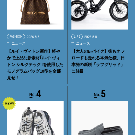
FASHION
2026.8.3
LIFE
2026.8.8
ニュース
ニュース
【ルイ・ヴィトン新作】軽や
【大人のE-バイク】街もオフ
かで上品な新素材｢ルイ･ヴィ
ロードも走れる本気仕様。日
トン シルクテック｣を使用した
本発の新鋭「ラフグリッド」
モノグラムバッグ10型を全部
に注目
見せ！
4
5