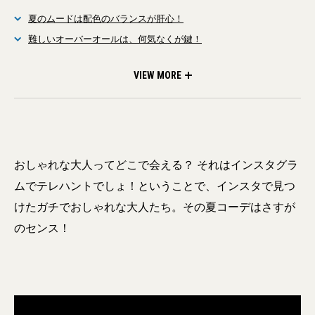
夏のムードは配色のバランスが肝心！
難しいオーバーオールは、何気なくが鍵！
シンプルじゃつまらない。ユーモアを全面に！
今年の夏は肩肘張らないラフさを意識
今年の夏は肩肘張らないラフさを意識
VIEW MORE
おしゃれな大人ってどこで会える？ それはインスタグラ
ムでテレハントでしょ！ということで、インスタで見つ
けたガチでおしゃれな大人たち。その夏コーデはさすが
のセンス！