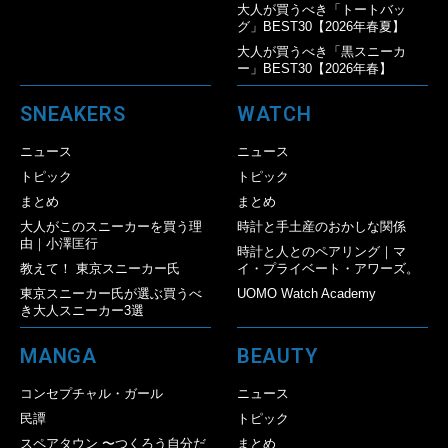
大人が買うべき「トートバッ
グ」BEST30【2026年春夏】
大人が買うべき「黒スニーカ
ー」BEST30【2026年春】
SNEAKERS
WATCH
ニュース
ニュース
トピック
トピック
まとめ
まとめ
大人がこのスニーカーを買う理
時計と手土産のおかしな関係
由｜小澤匡行
時計と人とのペアリング｜マ
教えて！ 東京スニーカー氏
イ・プライベート・アワーズ。
東京スニーカー氏が選ぶ買うべ
UOMO Watch Academy
き大人スニーカー3選
MANGA
BEAUTY
コンセプチャル・ガール
ニュース
民譚
トピック
スペアタウン 〜つくろう自分だ
まとめ