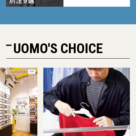
ク！
UOMO'S CHOICE
PR