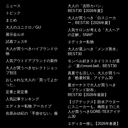
ニュース
大人の「吉田カバン」
BEST30【2026年夏】
トピック
大人が買うべき「白スニーカ
まとめ
ー」BEST30【2026年夏】
大人のユニクロ／GU
人気サロンが考える「大人ヘア
展示会ルポ
の正解」SNAP
試着フェス®︎
エディター私物
大人が買うべきハイブランド小
大人が選ぶべき「メンズ香水」
物
BEST30
人気アウトドアブランドの新作
モンベル好きスタイリストが選
ぶ 「夏のmont-bell」BEST30
大人が買うべきセレクトショッ
プ別注
真夏でも涼しい。大人が買うべ
き「酷暑対策」アイテム30
おしゃれな大人の「買ってよか
った」
夏ボーナスで大人が買うべき
「ブランド財布」
定番と新定番
BEST30【2026年最新】
人気記事ランキング
【ゴアテックス】防水アウター
エディター私物 アーカイブ
にスニーカーも。梅雨までに大
人が買うべきGORE-TEXアイテ
在原みゆ紀の「手放せない」服
ム30
エディター推し【2026年春夏】