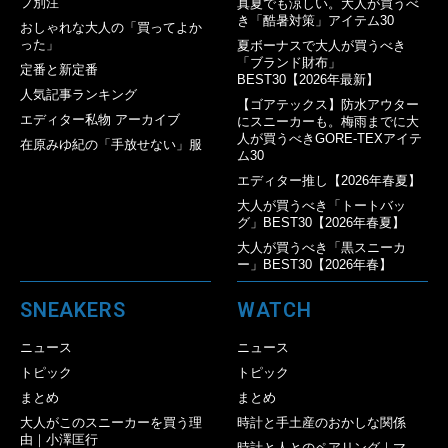
プ別注
真夏でも涼しい。大人が買うべ
き「酷暑対策」アイテム30
おしゃれな大人の「買ってよか
った」
夏ボーナスで大人が買うべき
「ブランド財布」
定番と新定番
BEST30【2026年最新】
人気記事ランキング
【ゴアテックス】防水アウター
エディター私物 アーカイブ
にスニーカーも。梅雨までに大
人が買うべきGORE-TEXアイテ
在原みゆ紀の「手放せない」服
ム30
エディター推し【2026年春夏】
大人が買うべき「トートバッ
グ」BEST30【2026年春夏】
大人が買うべき「黒スニーカ
ー」BEST30【2026年春】
SNEAKERS
WATCH
ニュース
ニュース
トピック
トピック
まとめ
まとめ
大人がこのスニーカーを買う理
時計と手土産のおかしな関係
由｜小澤匡行
時計と人とのペアリング｜マ