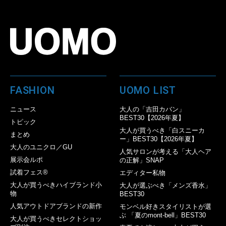
FASHION
UOMO LIST
ニュース
大人の「吉田カバン」
BEST30【2026年夏】
トピック
大人が買うべき「白スニーカ
まとめ
ー」BEST30【2026年夏】
大人のユニクロ／GU
人気サロンが考える「大人ヘア
展示会ルポ
の正解」SNAP
試着フェス®︎
エディター私物
大人が買うべきハイブランド小
大人が選ぶべき「メンズ香水」
物
BEST30
人気アウトドアブランドの新作
モンベル好きスタイリストが選
ぶ 「夏のmont-bell」BEST30
大人が買うべきセレクトショッ