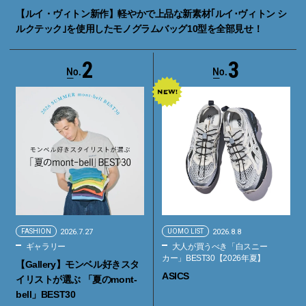
【ルイ・ヴィトン新作】軽やかで上品な新素材｢ルイ･ヴィトン シ
ルクテック｣を使用したモノグラムバッグ10型を全部見せ！
2
3
FASHION
2026.7.27
UOMO LIST
2026.8.8
ギャラリー
大人が買うべき「白スニー
カー」BEST30【2026年夏】
【Gallery】モンベル好きスタ
ASICS
イリストが選ぶ 「夏のmont-
bell」BEST30