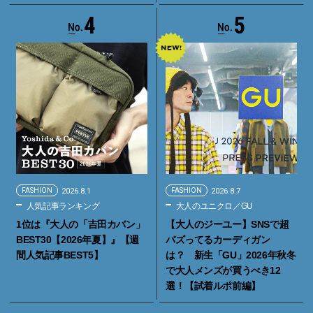
4
5
FASHION
2026.8.1
FASHION
2026.8.7
人気記事ランキング
大人のユニクロ／GU
1位は『大人の「吉田カバン」
【大人のジーユー】SNSで超
BEST30【2026年夏】』【週
バズってるカーディガン
間人気記事BEST5】
は？ 新生「GU」2026年秋冬
で大人メンズが買うべき12
選！【試着ルポ前編】