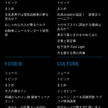
トピック
トピック
まとめ
まとめ
文化系男子は電気自動車の夢を
在原みゆ紀が認定！ 新東京ス
見るか？
ーベニア！
おしゃれな大人が乗るクルマ
そのサブスクに課金する価値は
あるか？
自動車ニュースタンダード研究
所
東京で暮らすのをやめてみた
定番と新定番
松下洸平 First Light
犬を愛する男の肖像
FOODIE
CULTURE
ニュース
ニュース
トピック
トピック
まとめ
まとめ
大人の痩せメシ
インタビュー
40歳からのメシ旅 爆食ウィーク
ジェーン・スー＆高橋芳朗 ラブ
エンド
コメ映画講座
「あの人」の定番メシを訪ね
掟ポルシェの尊すぎ!! 推し活メ