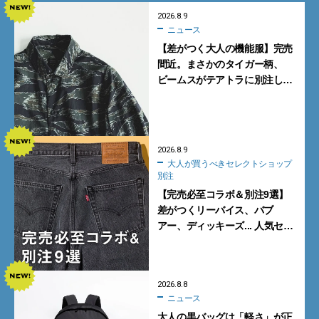
2026.8.9
ニュース
【差がつく大人の機能服】完売
間近。まさかのタイガー柄、
ビームスがテアトラに別注した
シャツ＆パンツを狙い撃ち！
2026.8.9
大人が買うべきセレクトショップ
別注
【完売必至コラボ＆別注9選】
差がつくリーバイス、バブ
アー、ディッキーズ... 人気セレ
クトショップの自信作をチェッ
ク！
2026.8.8
ニュース
大人の黒バッグは「軽さ」が正