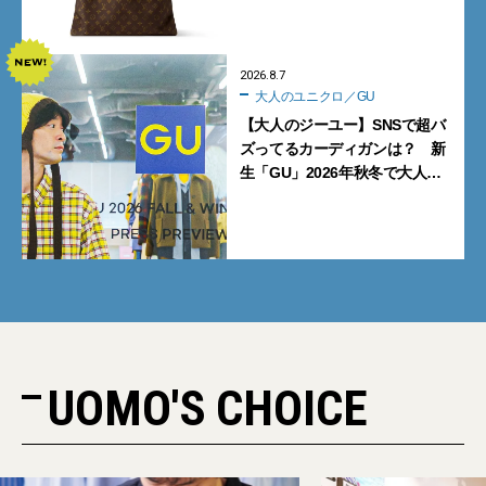
記事BEST5】
2026.8.7
大人のユニクロ／GU
【大人のジーユー】SNSで超バ
ズってるカーディガンは？ 新
生「GU」2026年秋冬で大人メ
ンズが買うべき12選！【試着ル
ポ前編】
UOMO'S CHOICE