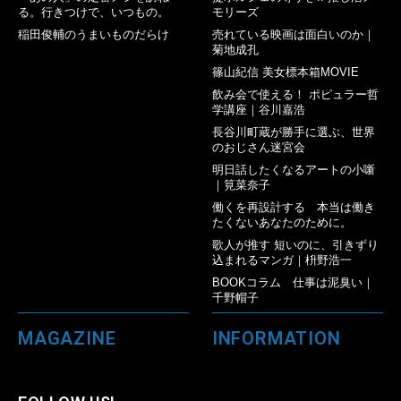
る。行きつけで、いつもの。
モリーズ
稲田俊輔のうまいものだらけ
売れている映画は面白いのか｜
菊地成孔
篠山紀信 美女標本箱MOVIE
飲み会で使える！ ポピュラー哲
学講座｜谷川嘉浩
長谷川町蔵が勝手に選ぶ、世界
のおじさん迷宮会
明日話したくなるアートの小噺
｜筧菜奈子
働くを再設計する 本当は働き
たくないあなたのために。
歌人が推す 短いのに、引きずり
込まれるマンガ｜枡野浩一
BOOKコラム 仕事は泥臭い｜
千野帽子
MAGAZINE
INFORMATION