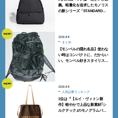
義。軽量化を追求したモノリス
の新シリーズ「STANDARD
Neutral」が快適すぎる！
2026.8.8
まとめ
【モンベルの隠れ名品】使わな
い時はコンパクトに、だからい
い。モンベル好きスタイリスト
がすすめる「たためるバッグ」
4選
2026.8.8
人気記事ランキング
1位は『【ルイ・ヴィトン新
作】軽やかで上品な新素材｢シ
ルクテック｣のモノグラムバッ
グ10型を全部見せ』【週間人気