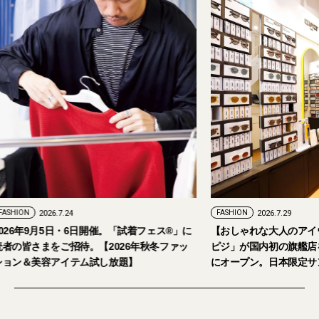
FASHION
2026.7.24
FASHION
2026.7.29
2026年9月5日・6日開催。「試着フェス®︎」に
【おしゃれな大人の
読者の皆さまをご招待。【2026年秋冬ファッ
ピジ」が国内初の旗
ション＆美容アイテム試し放題】
にオープン。日本限