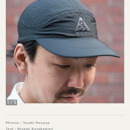
1
/
5
Photos：Yuumi Hosoya
Text：Hisami Kotakemori