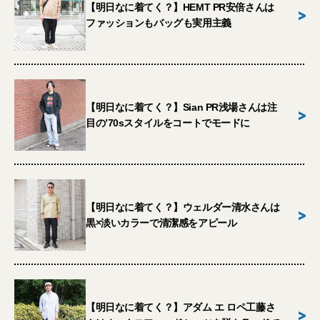
【明日なに着てく？】HEMT PR安倍さんは
>
ファッションもバッグも実用主義
【明日なに着てく？】Sian PR浅場さんは注
>
目の’70sスタイルをコートでモードに
【明日なに着てく？】ウェルダー清水さんは
>
黒×淡いカラーで清潔感をアピール
【明日なに着てく？】アダム エ ロペ工藤さ
>