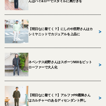
んはハイ&ローでスタイルに奥行きを
【明日なに着てく？】にしのや西野さんはカ
>
シミヤニットでカジュアルを上品に
ネペンテス紺野さんはスポーツMIXをビット
>
ローファーで大人化
【明日なに着てく？】アルファPR霜降さん
>
はカルチャーのあるディセンダント押し