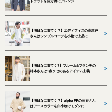
トラッドを自分流にアレンジ
【明日なに着てく？】エディフィスの高津戸
>
さんはシンプルコーデを小物で上品に
【明日なに着てく?】ブルーム&ブランチの
>
柿本さんは1点クセのあるアイテム主義
【明日なに着てく？】alpha PRの三谷さん
>
はアースカラーを白小物でモダンに