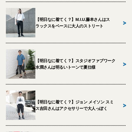
【明日なに着てく？】M.I.U.藤本さんはス
>
ラックスをベースに大人のストリート
【明日なに着てく？】スタジオファブワーク
>
水澗さんは明るいトーンで夏仕様
【明日なに着てく？】ジョン メイソン スミ
>
ス吉田さんはアクセサリーで大人っぽく