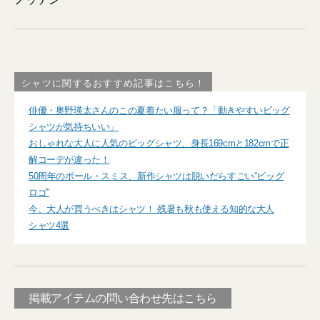
シャツに関するおすすめ記事はこちら！
俳優・奥野瑛太さんのこの夏着たい服って？「動きやすいビッグ
シャツが気持ちいい」
おしゃれな大人に人気のビッグシャツ、身長169cmと182cmで正
解コーデが違った！
50周年のポール・スミス、新作シャツは脱いだらすごい“ビッグ
ロゴ”
今、大人が買うべきはシャツ！ 残暑も秋も使える知的な大人
シャツ4選
掲載アイテムの問い合わせ先はこちら