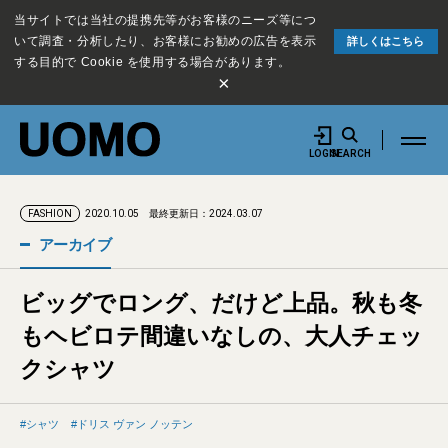
当サイトでは当社の提携先等がお客様のニーズ等につ
いて調査・分析したり、お客様にお勧めの広告を表示
詳しくはこちら
する目的で Cookie を使用する場合があります。
×
LOGIN
SEARCH
2020.10.05
最終更新日：2024.03.07
FASHION
アーカイブ
ビッグでロング、だけど上品。秋も冬
もヘビロテ間違いなしの、大人チェッ
クシャツ
シャツ
ドリス ヴァン ノッテン