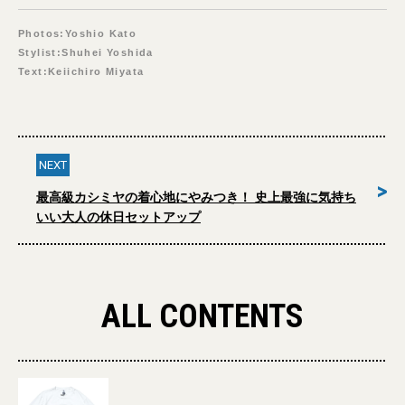
Photos:Yoshio Kato
Stylist:Shuhei Yoshida
Text:Keiichiro Miyata
NEXT
>
最高級カシミヤの着心地にやみつき！ 史上最強に気持ち
いい大人の休日セットアップ
ALL CONTENTS