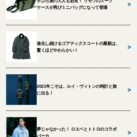
手ぶら派の大人も必見！ リモワのスーツ
>
ケースが再びミニバッグになって登場
進化し続けるゴアテックスコートの最新は、
>
驚くほどやわらかい！
2021年こそは、ルイ・ヴィトンの時計と旅
>
に出る！
夢じゃなかった！ ロエベとトトロのコラボ
>
パーカ