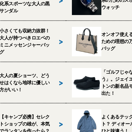
>
系のためのス
化系スポーツな大人の黒
ウォッチ
サンダル
小さくても収納力抜群！
オンオフ使える
大人が持つべきロエベの
>
ための理想の
ミニメッセンジャーバッ
バッグ
グ
「ゴルフじゃ
大人の夏ショーツ、どう
う」。ジェイ
>
せはくなら地球に優しい
トンの新名品
方がいい！
出た！
【キャンプ必携】セレク
よくあるテッ
>
トショップの雄が、本気
ト？ ディオー
でランタンを作ったら？
ひと味違う！