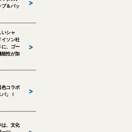
>
ップ＆バッ
しいシャ
メイソン社
>
さに、ゴー
機能性が加
異色コラボ
>
スパ」！
作は、文化