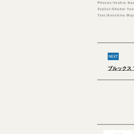
Photos:Yoshio Ka
Stylist:Shuhei Yo
Text:Keiichiro Miy
NEXT
ブルックス 