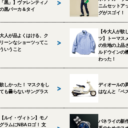
>
「黒」】ヴァレンティノ
ニムセットア
の黒パーカ＆タイ
グがスゴイ！
【今大人が欲
大人が品よくはける、ク
ツ】トーマス
>
リーンなショーツってこ
の生地の上品
ういうこと
ルドウインの
わった！
欲しかった！ マスクをし
ディオールの
>
ても曇らないサングラス
はなんと「ベ
【ルイ・ヴィトン】モノ
パネライの新
グラムにNBAロゴ！ 文