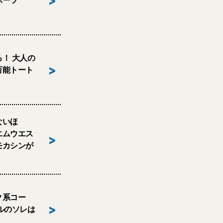
>
ポーツ
！ 大人の
>
万能トート
ないほ
エムウエス
>
モカシンが
ク系コー
>
ルのソレは