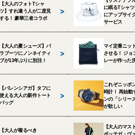
【サステナブ
【大人のフォトTシャ
に眠るTシャ
>
ツ】すれ違う人が二度見
にアップサイ
する！ 豪華三者コラボ
サービス
【大人の夏シューズ】パ
マイ定番ニッ
>
ラブーツにノンネイティ
させる！ ジョ
ブが13年ぶりに別注！
レーが作った
これぞニッポ
【バレンシアガ】タフに
時計！ 再始動
>
使える大人の新作トート
ンの「シリー
バッグ
が欲しい
【大人のマス
【大人が着るべき
ボッテガ・ヴ