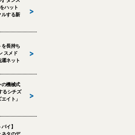
ル】タンス
ツをハット
>
クルする新
トを長持ち
>
ン スメド
洗濯ネット
ンの機械式
するシチズ
>
ズエイト」
トバイ】
ェネタのデ