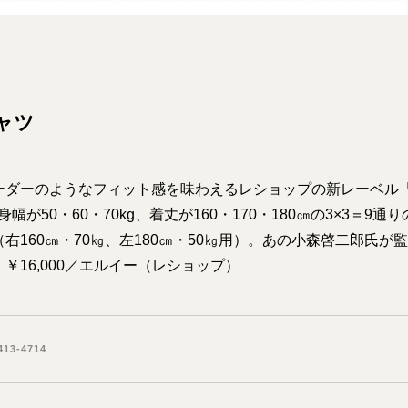
ャツ
ーダーのようなフィット感を味わえるレショップの新レーベル「
幅が50・60・70kg、着丈が160・170・180㎝の3×3＝9
右160㎝・70㎏、左180㎝・50㎏用）。あの小森啓二郎氏が
￥16,000／エルイー（レショップ）
13-4714