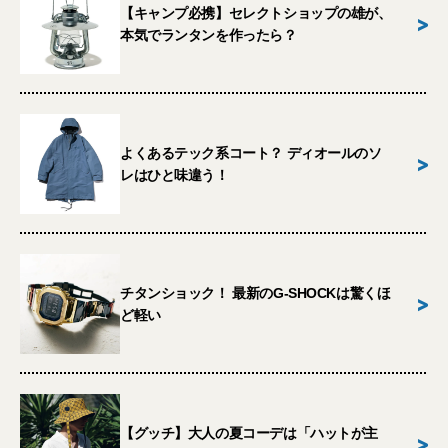
【キャンプ必携】セレクトショップの雄が、
>
本気でランタンを作ったら？
よくあるテック系コート？ ディオールのソ
>
レはひと味違う！
チタンショック！ 最新のG-SHOCKは驚くほ
>
ど軽い
【グッチ】大人の夏コーデは「ハットが主
>